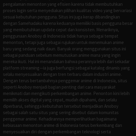
pengalaman menonton yang efisien karena tidak membutuhkan
proses login serta menyediakan pilihan kualitas video yang bervariasi
sesuai kebutuhan pengguna. Situs ini juga kerap dibandingkan
dengan Samehadaku karena keduanya memiliki basis pengguna besar
yang membutuhkan update cepat dan konsisten. Menariknya,
penggunaan Anoboy di Indonesia tidak hanya sebagai tempat
menonton, tetapi juga sebagai rujukan untuk menemukan anime
baru yang sedang naik daun. Banyak orang menggunakan situs ini
sebagai panduan sebelum memutuskan anime mana yang ingin
mereka ikuti. Hal ini menandakan bahwa perannya lebih dari sekadar
platform streaming—ia juga berfungsi sebagai katalog dinamis yang
selalu menyesuaikan dengan tren terbaru dalam industri anime.
Dengan terus bertambahnya penggemar anime di Indonesia, situs
seperti Anoboy menjadi bagian penting dari cara masyarakat
menikmati dan mengikuti perkembangan anime. Penonton kini lebih
memilih akses digital yang cepat, mudah dipahami, dan selalu
diperbarui, sehingga kebutuhan tersebut menjadikan Anoboy
sebagai salah satu situs yang sering disebut dalam komunitas
penggemar anime. Kehadirannya memperlihatkan bagaimana
kebiasaan menonton anime di Indonesia terus berkembang dan
menyesuaikan diri dengan perkembangan teknologi serta