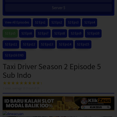
Server 5
View All Episodes
S2 Eps1
S2 Eps2
S2 Eps3
S2 Eps4
S2 Eps5
S2 Eps6
S2 Eps7
S2 Eps8
S2 Eps9
S2 Eps10
S2 Eps11
S2 Eps12
S2 Eps13
S2 Eps14
S2 Eps15
S2 Eps16 END
Taxi Driver Season 2 Episode 5
Sub Indo
1
votes, average
10.0
out of 10