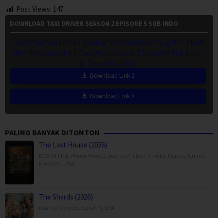
Post Views:
147
DOWNLOAD TAXI DRIVER SEASON 2 EPISODE 5 SUB INDO
" class="button button-shadow" rel="nofollow" target="_blank"
title="Download link 1 Taxi Driver Season 2 Episode 5 Sub Indo">
Download Link 1
Download Link 2
Download Link 3
PALING BANYAK DITONTON
The Last House (2026)
BOX OFFICE
,
Horror
,
Movies
,
Science Fiction
,
Thriller
,
France
,
United
Kingdom
,
USA
The Shards (2026)
Drama
,
Mystery
,
Serial TV
,
USA