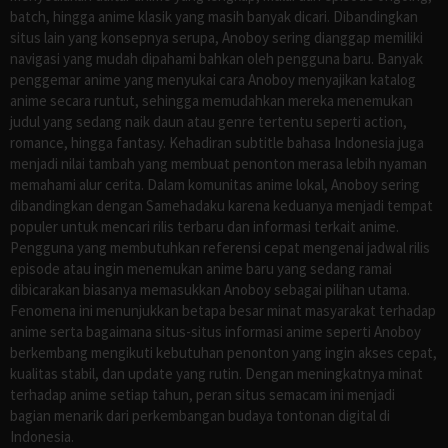
batch, hingga anime klasik yang masih banyak dicari. Dibandingkan
situs lain yang konsepnya serupa, Anoboy sering dianggap memiliki
navigasi yang mudah dipahami bahkan oleh pengguna baru. Banyak
penggemar anime yang menyukai cara Anoboy menyajikan katalog
anime secara runtut, sehingga memudahkan mereka menemukan
judul yang sedang naik daun atau genre tertentu seperti action,
romance, hingga fantasy. Kehadiran subtitle bahasa Indonesia juga
menjadi nilai tambah yang membuat penonton merasa lebih nyaman
memahami alur cerita. Dalam komunitas anime lokal, Anoboy sering
dibandingkan dengan Samehadaku karena keduanya menjadi tempat
populer untuk mencari rilis terbaru dan informasi terkait anime.
Pengguna yang membutuhkan referensi cepat mengenai jadwal rilis
episode atau ingin menemukan anime baru yang sedang ramai
dibicarakan biasanya memasukkan Anoboy sebagai pilihan utama.
Fenomena ini menunjukkan betapa besar minat masyarakat terhadap
anime serta bagaimana situs-situs informasi anime seperti Anoboy
berkembang mengikuti kebutuhan penonton yang ingin akses cepat,
kualitas stabil, dan update yang rutin. Dengan meningkatnya minat
terhadap anime setiap tahun, peran situs semacam ini menjadi
bagian menarik dari perkembangan budaya tontonan digital di
Indonesia.