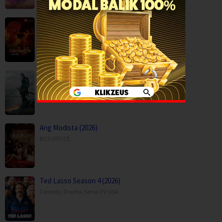
Paithalattam (2026)
Crime
,
Movies
,
Thriller
,
Son of Revenge – The Story of Kalevala (…
Action
,
Drama
,
Movies
,
Finland
Ang Modista (2026)
BOX OFFICE
,
Ted Lasso Season 4 (2026)
Comedy
,
Drama
,
Serial TV
,
USA