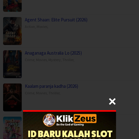
Agent Shaan: Elite Pursuit (2026)
Action
,
Movies
,
Anaganaga Australia Lo (2025)
Crime
,
Movies
,
Mystery
,
Thriller
,
Kaalam paranja kadha (2026)
Crime
,
Movies
,
Thriller
,
Mor Lam Rhythm (2026)
Comedy
,
Drama
,
Movies
,
Music
,
Thailand