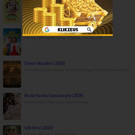
Reality
,
Serial TV
,
Korea
Bee My Love (2026)
Comedy
,
Movies
,
Romance
,
TV Movie
,
Canada
,
USA
Danse Macabre (2026)
Animation
,
Horror
,
Movies
,
Music
,
War
,
Belgium
,
France
,
Netherlands
Moda Kavida Vaatavarana (2026)
Drama
,
Movies
,
Romance
,
Science Fiction
,
Still Sexy (2026)
Comedy
,
Romance
,
Serial TV
,
Italy