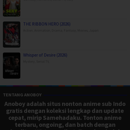
THE RIBBON HERO (2026)
Action
,
Animation
,
Drama
,
Fantasy
,
Movies
,
Japan
Whisper of Desire (2026)
Mystery
,
Serial TV
,
TENTANG ANOBOY
Anoboy adalah situs nonton anime sub Indo
gratis dengan koleksi lengkap dan update
cepat, mirip Samehadaku. Tonton anime
terbaru, ongoing, dan batch dengan