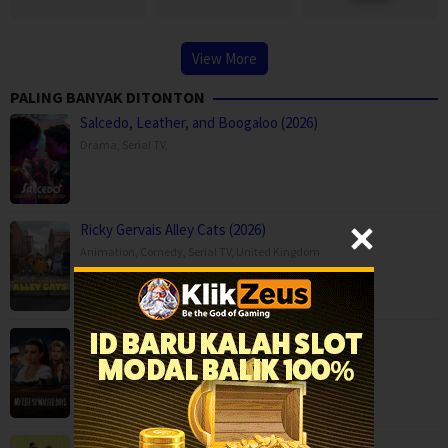
View More
PALING BANYAK DITONTON
Salcedo, Leather, and Boogaloo (2026)
Drama
,
Serial TV
,
Ricky Gervais Alley Cats (2026)
Animation
,
Comedy
,
Serial TV
,
United Kingdom
My Life with the Walter Boys Season 3 (2…
Drama
,
Serial TV
,
USA
Abra-ca-Empty (2026)