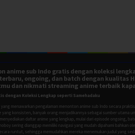
n anime sub Indo gratis dengan koleksi lengk
rbaru, ongoing, dan batch dengan kualitas H
tmu dan nikmati streaming anime terbaik kapa
is dengan Koleksi Lengkap seperti Samehadaku
tus yang menawarkan pengalaman menonton anime sub Indo secara prakti
 yang konsisten, banyak orang menjadikannya sebagai sumber utama unt
nyediakan daftar anime yang lengkap, mulai dari episode ongoing, batch
Anoboy sering dianggap memiliki navigasi yang mudah dipahami bahkan 
ecara runtut, sehingga memudahkan mereka menemukan judul yang sedan