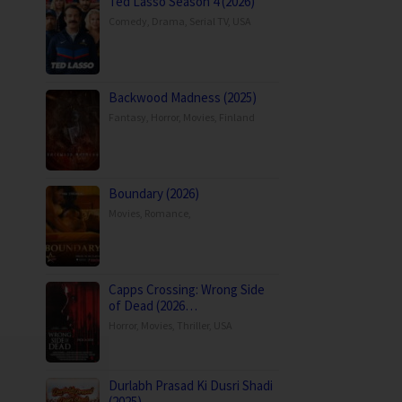
Ted Lasso Season 4 (2026)
Comedy
,
Drama
,
Serial TV
,
USA
Backwood Madness (2025)
Fantasy
,
Horror
,
Movies
,
Finland
Boundary (2026)
Movies
,
Romance
,
Capps Crossing: Wrong Side
of Dead (2026…
Horror
,
Movies
,
Thriller
,
USA
Durlabh Prasad Ki Dusri Shadi
(2025)