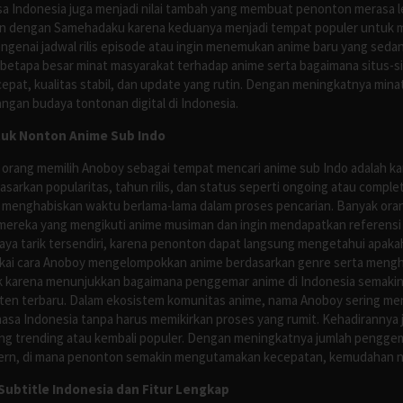
asa Indonesia juga menjadi nilai tambah yang membuat penonton merasa l
n dengan Samehadaku karena keduanya menjadi tempat populer untuk menc
enai jadwal rilis episode atau ingin menemukan anime baru yang seda
 betapa besar minat masyarakat terhadap anime serta bagaimana situs-
pat, kualitas stabil, dan update yang rutin. Dengan meningkatnya minat
ngan budaya tontonan digital di Indonesia.
tuk Nonton Anime Sub Indo
 orang memilih Anoboy sebagai tempat mencari anime sub Indo adalah kar
asarkan popularitas, tahun rilis, dan status seperti ongoing atau comp
 menghabiskan waktu berlama-lama dalam proses pencarian. Banyak ora
mereka yang mengikuti anime musiman dan ingin mendapatkan referensi 
ya tarik tersendiri, karena penonton dapat langsung mengetahui apakah 
nyukai cara Anoboy mengelompokkan anime berdasarkan genre serta men
rik karena menunjukkan bagaimana penggemar anime di Indonesia semakin 
nten terbaru. Dalam ekosistem komunitas anime, nama Anoboy sering men
asa Indonesia tanpa harus memikirkan proses yang rumit. Kehadirannya j
g trending atau kembali populer. Dengan meningkatnya jumlah penggema
ern, di mana penonton semakin mengutamakan kecepatan, kemudahan navi
ubtitle Indonesia dan Fitur Lengkap