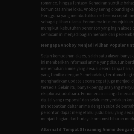
romance, hingga fantasy. Kehadiran subtitle bah
komunitas anime lokal, Anoboy sering dibandingka
Pengguna yang membutuhkan referensi cepat meng
sebagai pilihan utama. Fenomena ini menunjukkan
mengikuti kebutuhan penonton yang ingin akses ce
semacam ini menjadi bagian menarik dari perkemba
Mengapa Anoboy Menjadi Pilihan Populer un
Selain kemudahan akses, salah satu alasan banyak
ini memberikan informasi anime yang disusun berd
menemukan anime yang sesuai selera tanpa harus
yang familiar dengan Samehadaku, terutama bagi 
menghadirkan update secara cepat juga menjadi da
tersedia. Selain itu, banyak pengguna yang me
eksplorasi judul baru. Fenomena ini sangat mena
digital yang responsif dan selalu menyediakan ko
mendapatkan daftar anime dengan subtitle berbah
penonton dapat mengetahui judul baru yang sedan
menjadi bagian dari budaya konsumsi hiburan mod
Alternatif Tempat Streaming Anime dengan S