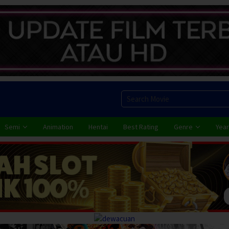
Semi
Animation
Hentai
Best Rating
Genre
Year