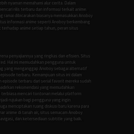
ebih nyaman memahami alur cerita. Dalam
ari rilis terbaru dan informasi terkait anime.
ng ramai dibicarakan biasanya memasukkan Anoboy
situs informasi anime seperti Anoboy berkembang
 terhadap anime setiap tahun, peran situs
ena penyajiannya yang ringkas dan efisien. Situs
leted. Hal ini memudahkan pengguna untuk
ng yang menganggap Anoboy sebagai alternatif
episode terbaru. Kemampuan situs ini dalam
episode terbaru dari serial favorit mereka sudah
ghadirkan rekomendasi yang memudahkan
terbiasa mencari tontonan melalui platform
jadi rujukan bagi pengguna yang ingin
uga menciptakan ruang diskusi baru karena para
r anime di tanah air, situs semacam Anoboy
gasi, dan ketersediaan subtitle yang baik.