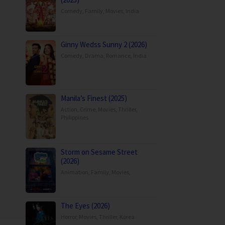
Comedy
,
Family
,
Movies
,
India
Ginny Wedss Sunny 2 (2026)
Comedy
,
Drama
,
Romance
,
India
Manila’s Finest (2025)
Action
,
Crime
,
Movies
,
Thriller
,
Philippines
Storm on Sesame Street
(2026)
Animation
,
Family
,
Movies
,
The Eyes (2026)
Horror
,
Movies
,
Thriller
,
Korea