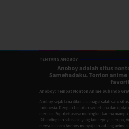
TENTANG ANOBOY
Anoboy adalah situs nonto
Samehadaku. Tonton anime te
favori
Anoboy: Tempat Nonton Anime Sub Indo Grat
Anoboy sejak lama dikenal sebagai salah satu si
Indonesia. Dengan tampilan sederhana dan update
mereka. Popularitasnya meningkat karena mampu me
Dibandingkan situs lain yang konsepnya serupa, 
menyukai cara Anoboy menyajikan katalog anime s