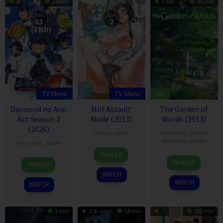
8
24 min
7.581
46 min
Eps:
Eps:
13
2
(END)
TV Show
TV Show
HD
Diamond no Ace:
Milf Assault
The Garden of
Act Season 2
Mode (2013)
Words (2013)
(2026)
Hentai
,
Japan
Animation
,
Drama
,
Romance
,
Japan
Animation
,
Japan
TRAILER
31
Makoto
6
TRAILER
TRAILER
May
Shinkai
Oct
WATCH
2013
2013
WATCH
WATCH
1 min
2.8
18 min
7
102 min