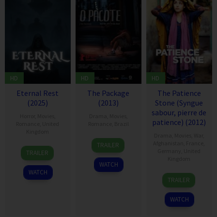
HD
HD
HD
Eternal Rest
The Package
The Patience
(2025)
(2013)
Stone (Syngue
sabour, pierre de
Horror
,
Movies
,
Drama
,
Movies
,
patience) (2012)
Romance
,
United
Romance
,
Brazil
Kingdom
Drama
,
Movies
,
War
,
10
Rafael
Afghanistan
,
France
,
TRAILER
1
Christopher
Feb
Aidar
Germany
,
United
TRAILER
Jan
Suffield
Kingdom
2013
WATCH
2013
WATCH
20
Atiq
TRAILER
Feb
Rahimi
2013
WATCH