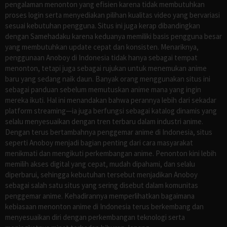
pengalaman menonton yang efisien karena tidak membutuhkan
proses login serta menyediakan pilihan kualitas video yang bervariasi
sesuai kebutuhan pengguna. Situs ini juga kerap dibandingkan
dengan Samehadaku karena keduanya memiliki basis pengguna besar
yang membutuhkan update cepat dan konsisten. Menariknya,
penggunaan Anoboy di Indonesia tidak hanya sebagai tempat
menonton, tetapi juga sebagai rujukan untuk menemukan anime
baru yang sedang naik daun. Banyak orang menggunakan situs ini
sebagai panduan sebelum memutuskan anime mana yang ingin
mereka ikuti. Hal ini menandakan bahwa perannya lebih dari sekadar
platform streaming—ia juga berfungsi sebagai katalog dinamis yang
selalu menyesuaikan dengan tren terbaru dalam industri anime.
Dengan terus bertambahnya penggemar anime di Indonesia, situs
seperti Anoboy menjadi bagian penting dari cara masyarakat
menikmati dan mengikuti perkembangan anime. Penonton kini lebih
memilih akses digital yang cepat, mudah dipahami, dan selalu
diperbarui, sehingga kebutuhan tersebut menjadikan Anoboy
sebagai salah satu situs yang sering disebut dalam komunitas
penggemar anime. Kehadirannya memperlihatkan bagaimana
kebiasaan menonton anime di Indonesia terus berkembang dan
menyesuaikan diri dengan perkembangan teknologi serta