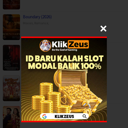
Boundary (2026)
Movies
,
Romance
,
Capps Crossing: Wrong Side of Dead (2026…
Horror
,
Movies
,
Thriller
,
USA
Durlabh Prasad Ki Dusri Shadi (2025)
Comedy
,
Family
,
Movies
,
India
Ginny Wedss Sunny 2 (2026)
Comedy
,
Drama
,
Romance
,
India