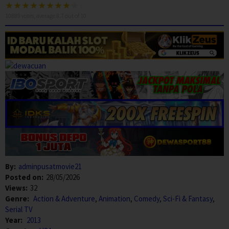
10889
votes, average
8.7
out of 10
By:
adminpusatmovie21
Posted on:
28/05/2026
Views:
32
Genre:
Action & Adventure
,
Animation
,
Comedy
,
Sci-Fi & Fantasy
,
Serial TV
Year:
2013