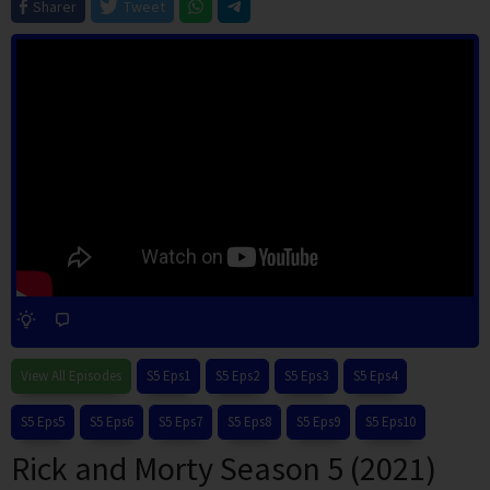
Sharer
Tweet
View All Episodes
S5 Eps1
S5 Eps2
S5 Eps3
S5 Eps4
S5 Eps5
S5 Eps6
S5 Eps7
S5 Eps8
S5 Eps9
S5 Eps10
Rick and Morty Season 5 (2021)