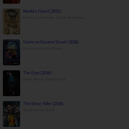
Manila’s Finest (2025)
Action
,
Crime
,
Movies
,
Thriller
,
Philippines
Storm on Sesame Street (2026)
Animation
,
Family
,
Movies
,
The Eyes (2026)
Horror
,
Movies
,
Thriller
,
Korea
The Ghost Killer (2026)
Action
,
Movies
,
China