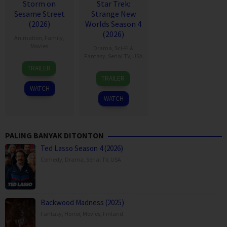
Storm on
Star Trek:
Sesame Street
Strange New
(2026)
Worlds Season 4
(2026)
Animation
,
Family
,
Movies
Drama
,
Sci-Fi &
Fantasy
,
Serial TV
,
USA
3
Scott
TRAILER
5
Jenny
Aug
Preston
TRAILER
May
Lumet
2026
WATCH
2022
WATCH
PALING BANYAK DITONTON
Ted Lasso Season 4 (2026)
Comedy
,
Drama
,
Serial TV
,
USA
Backwood Madness (2025)
Fantasy
,
Horror
,
Movies
,
Finland