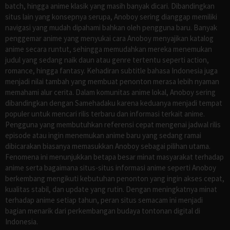
batch, hingga anime klasik yang masih banyak dicari. Dibandingkan
situs lain yang konsepnya serupa, Anoboy sering dianggap memiliki
navigasi yang mudah dipahami bahkan oleh pengguna baru. Banyak
penggemar anime yang menyukai cara Anoboy menyajikan katalog
anime secara runtut, sehingga memudahkan mereka menemukan
judul yang sedang naik daun atau genre tertentu seperti action,
romance, hingga fantasy. Kehadiran subtitle bahasa Indonesia juga
menjadi nilai tambah yang membuat penonton merasa lebih nyaman
memahami alur cerita. Dalam komunitas anime lokal, Anoboy sering
dibandingkan dengan Samehadaku karena keduanya menjadi tempat
populer untuk mencari rilis terbaru dan informasi terkait anime.
Pengguna yang membutuhkan referensi cepat mengenai jadwal rilis
episode atau ingin menemukan anime baru yang sedang ramai
dibicarakan biasanya memasukkan Anoboy sebagai pilihan utama.
Fenomena ini menunjukkan betapa besar minat masyarakat terhadap
anime serta bagaimana situs-situs informasi anime seperti Anoboy
berkembang mengikuti kebutuhan penonton yang ingin akses cepat,
kualitas stabil, dan update yang rutin. Dengan meningkatnya minat
terhadap anime setiap tahun, peran situs semacam ini menjadi
bagian menarik dari perkembangan budaya tontonan digital di
Indonesia.