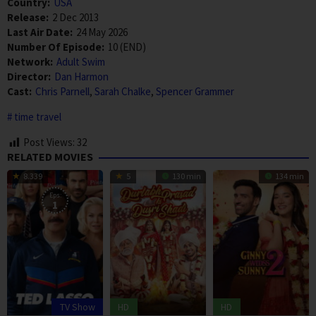
Country:
USA
Release:
2 Dec 2013
Last Air Date:
24 May 2026
Number Of Episode:
10 (END)
Network:
Adult Swim
Director:
Dan Harmon
Cast:
Chris Parnell
,
Sarah Chalke
,
Spencer Grammer
time travel
Post Views:
32
RELATED MOVIES
8.339
5
130 min
134 min
Eps:
1
TV Show
HD
HD