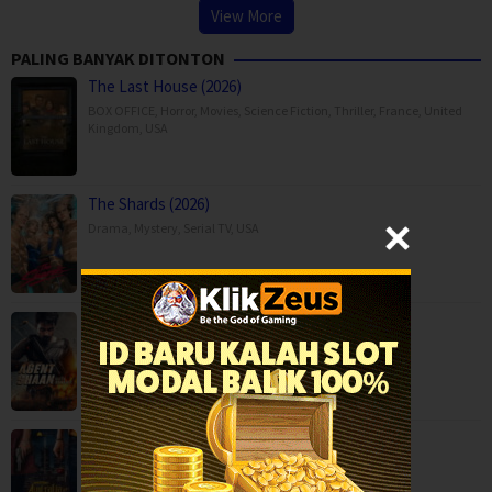
View More
PALING BANYAK DITONTON
The Last House (2026)
BOX OFFICE
,
Horror
,
Movies
,
Science Fiction
,
Thriller
,
France
,
United
Kingdom
,
USA
The Shards (2026)
Drama
,
Mystery
,
Serial TV
,
USA
Agent Shaan: Elite Pursuit (2026)
Action
,
Movies
,
Anaganaga Australia Lo (2025)
Crime
,
Movies
,
Mystery
,
Thriller
,