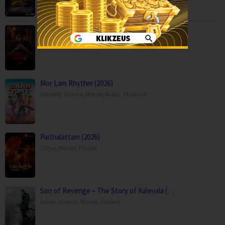
Kaalam paranja kadha (2026)
Crime
,
Movies
,
Thriller
,
Mor Lam Rhythm (2026)
Comedy
,
Drama
,
Movies
,
Music
,
Thailand
Paithalattam (2026)
Crime
,
Movies
,
Thriller
,
Son of Revenge – The Story of Kalevala (…
Action
,
Drama
,
Movies
,
Finland