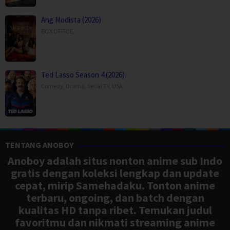
Ang Modista (2026)
BOX OFFICE
,
Ted Lasso Season 4 (2026)
Comedy
,
Drama
,
Serial TV
,
USA
TENTANG ANOBOY
Anoboy adalah situs nonton anime sub Indo
gratis dengan koleksi lengkap dan update
cepat, mirip Samehadaku. Tonton anime
terbaru, ongoing, dan batch dengan
kualitas HD tanpa ribet. Temukan judul
favoritmu dan nikmati streaming anime