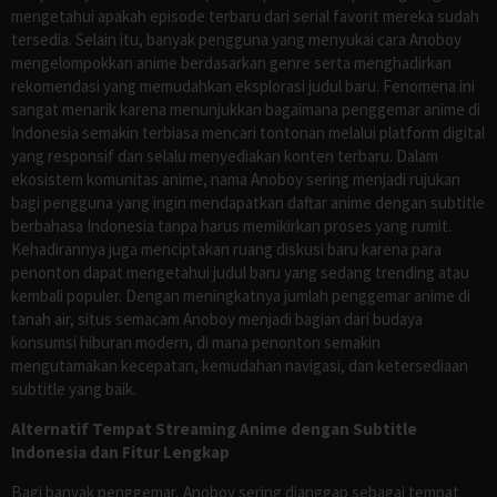
mengetahui apakah episode terbaru dari serial favorit mereka sudah
tersedia. Selain itu, banyak pengguna yang menyukai cara Anoboy
mengelompokkan anime berdasarkan genre serta menghadirkan
rekomendasi yang memudahkan eksplorasi judul baru. Fenomena ini
sangat menarik karena menunjukkan bagaimana penggemar anime di
Indonesia semakin terbiasa mencari tontonan melalui platform digital
yang responsif dan selalu menyediakan konten terbaru. Dalam
ekosistem komunitas anime, nama Anoboy sering menjadi rujukan
bagi pengguna yang ingin mendapatkan daftar anime dengan subtitle
berbahasa Indonesia tanpa harus memikirkan proses yang rumit.
Kehadirannya juga menciptakan ruang diskusi baru karena para
penonton dapat mengetahui judul baru yang sedang trending atau
kembali populer. Dengan meningkatnya jumlah penggemar anime di
tanah air, situs semacam Anoboy menjadi bagian dari budaya
konsumsi hiburan modern, di mana penonton semakin
mengutamakan kecepatan, kemudahan navigasi, dan ketersediaan
subtitle yang baik.
Alternatif Tempat Streaming Anime dengan Subtitle
Indonesia dan Fitur Lengkap
Bagi banyak penggemar, Anoboy sering dianggap sebagai tempat