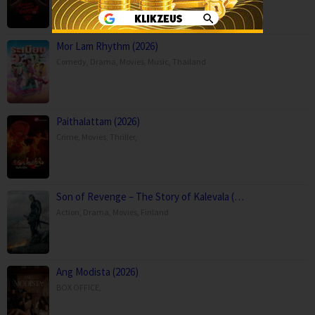
Mor Lam Rhythm (2026)
Comedy
,
Drama
,
Movies
,
Music
,
Thailand
Paithalattam (2026)
Crime
,
Movies
,
Thriller
,
Son of Revenge – The Story of Kalevala (…
Action
,
Drama
,
Movies
,
Finland
Ang Modista (2026)
BOX OFFICE
,