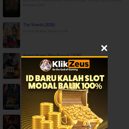
BOX OFFICE
,
Horror
,
Movies
,
Science Fiction
,
Thriller
,
France
,
United
Kingdom
,
USA
The Shards (2026)
Drama
,
Mystery
,
Serial TV
,
USA
Agent Shaan: Elite Pursuit (2026)
Action
,
Movies
,
Anaganaga Australia Lo (2025)
Crime
,
Movies
,
Mystery
,
Thriller
,
Kaalam paranja kadha (2026)
Crime
,
Movies
,
Thriller
,