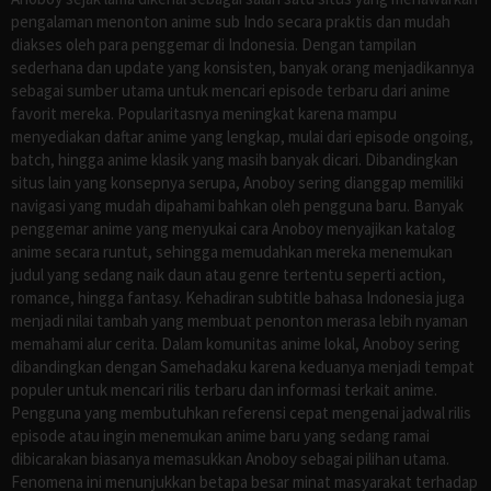
pengalaman menonton anime sub Indo secara praktis dan mudah
diakses oleh para penggemar di Indonesia. Dengan tampilan
sederhana dan update yang konsisten, banyak orang menjadikannya
sebagai sumber utama untuk mencari episode terbaru dari anime
favorit mereka. Popularitasnya meningkat karena mampu
menyediakan daftar anime yang lengkap, mulai dari episode ongoing,
batch, hingga anime klasik yang masih banyak dicari. Dibandingkan
situs lain yang konsepnya serupa, Anoboy sering dianggap memiliki
navigasi yang mudah dipahami bahkan oleh pengguna baru. Banyak
penggemar anime yang menyukai cara Anoboy menyajikan katalog
anime secara runtut, sehingga memudahkan mereka menemukan
judul yang sedang naik daun atau genre tertentu seperti action,
romance, hingga fantasy. Kehadiran subtitle bahasa Indonesia juga
menjadi nilai tambah yang membuat penonton merasa lebih nyaman
memahami alur cerita. Dalam komunitas anime lokal, Anoboy sering
dibandingkan dengan Samehadaku karena keduanya menjadi tempat
populer untuk mencari rilis terbaru dan informasi terkait anime.
Pengguna yang membutuhkan referensi cepat mengenai jadwal rilis
episode atau ingin menemukan anime baru yang sedang ramai
dibicarakan biasanya memasukkan Anoboy sebagai pilihan utama.
Fenomena ini menunjukkan betapa besar minat masyarakat terhadap