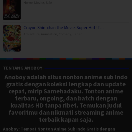
Horror
,
Movies
,
USA
Crayon Shin-chan the Movie: Super Hot! T…
Adventure
,
Animation
,
Comedy
,
Japan
TENTANG ANOBOY
Anoboy adalah situs nonton anime sub Indo
gratis dengan koleksi lengkap dan update
cepat, mirip Samehadaku. Tonton anime
terbaru, ongoing, dan batch dengan
kualitas HD tanpa ribet. Temukan judul
favoritmu dan nikmati streaming anime
terbaik kapan saja.
Anoboy: Tempat Nonton Anime Sub Indo Gratis dengan