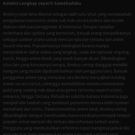
Koleksi Lengkap seperti Samehadaku
Anoboy sejak lama dikenal sebagai salah satu situs yang menawarkan
pengalaman menonton anime sub Indo secara praktis dan mudah
diakses oleh para penggemar di Indonesia. Dengan tampilan
sederhana dan update yang konsisten, banyak orang menjadikannya
sebagai sumber utama untuk mencari episode terbaru dari anime
favorit mereka. Popularitasnya meningkat karena mampu
menyediakan daftar anime yang lengkap, mulai dari episode ongoing,
batch, hingga anime klasik yang masih banyak dicari. Dibandingkan
situs lain yang konsepnya serupa, Anoboy sering dianggap memiliki
navigasi yang mudah dipahami bahkan oleh pengguna baru. Banyak
penggemar anime yang menyukai cara Anoboy menyajikan katalog
anime secara runtut, sehingga memudahkan mereka menemukan
judul yang sedang naik daun atau genre tertentu seperti action,
romance, hingga fantasy. Kehadiran subtitle bahasa Indonesia juga
menjadi nilai tambah yang membuat penonton merasa lebih nyaman
memahami alur cerita. Dalam komunitas anime lokal, Anoboy sering
dibandingkan dengan Samehadaku karena keduanya menjadi tempat
populer untuk mencari rilis terbaru dan informasi terkait anime.
Pengguna yang membutuhkan referensi cepat mengenai jadwal rilis
episode atau ingin menemukan anime baru yang sedang ramai