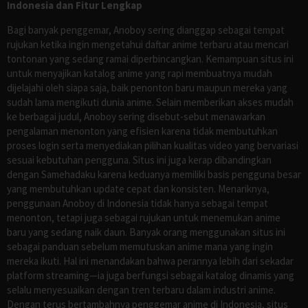
Indonesia dan Fitur Lengkap
Bagi banyak penggemar, Anoboy sering dianggap sebagai tempat
rujukan ketika ingin mengetahui daftar anime terbaru atau mencari
tontonan yang sedang ramai diperbincangkan. Kemampuan situs ini
untuk menyajikan katalog anime yang rapi membuatnya mudah
dijelajahi oleh siapa saja, baik penonton baru maupun mereka yang
sudah lama mengikuti dunia anime. Selain memberikan akses mudah
ke berbagai judul, Anoboy sering disebut-sebut menawarkan
pengalaman menonton yang efisien karena tidak membutuhkan
proses login serta menyediakan pilihan kualitas video yang bervariasi
sesuai kebutuhan pengguna. Situs ini juga kerap dibandingkan
dengan Samehadaku karena keduanya memiliki basis pengguna besar
yang membutuhkan update cepat dan konsisten. Menariknya,
penggunaan Anoboy di Indonesia tidak hanya sebagai tempat
menonton, tetapi juga sebagai rujukan untuk menemukan anime
baru yang sedang naik daun. Banyak orang menggunakan situs ini
sebagai panduan sebelum memutuskan anime mana yang ingin
mereka ikuti. Hal ini menandakan bahwa perannya lebih dari sekadar
platform streaming—ia juga berfungsi sebagai katalog dinamis yang
selalu menyesuaikan dengan tren terbaru dalam industri anime.
Dengan terus bertambahnya penggemar anime di Indonesia, situs