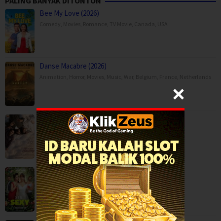
PALING BANYAK DITONTON
Bee My Love (2026)
Comedy
,
Movies
,
Romance
,
TV Movie
,
Canada
,
USA
Danse Macabre (2026)
Animation
,
Horror
,
Movies
,
Music
,
War
,
Belgium
,
France
,
Netherlands
Moda Kavida Vaatavarana (2026)
Drama
,
Movies
,
Romance
,
Science Fiction
,
Still Sexy (2026)
Comedy
,
Romance
,
Serial TV
,
Italy