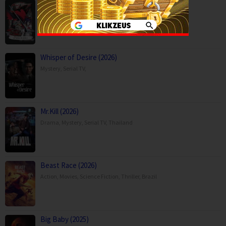
THE RIBBON HERO (2026)
Action
,
Animation
,
Drama
,
Fantasy
,
Movies
,
Japan
Whisper of Desire (2026)
Mystery
,
Serial TV
,
Mr.Kill (2026)
Drama
,
Mystery
,
Serial TV
,
Thailand
Beast Race (2026)
Action
,
Movies
,
Science Fiction
,
Thriller
,
Brazil
Big Baby (2025)