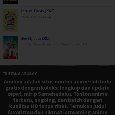
Abra-ca-Empty (2026)
Reality
,
Serial TV
,
Korea
Bee My Love (2026)
Comedy
,
Movies
,
Romance
,
TV Movie
,
Canada
,
USA
TENTANG ANOBOY
Anoboy adalah situs nonton anime sub Indo
gratis dengan koleksi lengkap dan update
cepat, mirip Samehadaku. Tonton anime
terbaru, ongoing, dan batch dengan
kualitas HD tanpa ribet. Temukan judul
favoritmu dan nikmati streaming anime