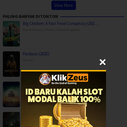
View More
PALING BANYAK DITONTON
Big Chicken: A Fast Food Conspiracy (202…
Documentary
,
Movies
,
United Kingdom
Paralysis (2025)
Movies
,
The Run (2025)
Action
,
Movies
,
Science Fiction
,
Thriller
,
Australia
Welcome Home Baby (2025)
Horror
,
Movies
,
Austria
,
Germany