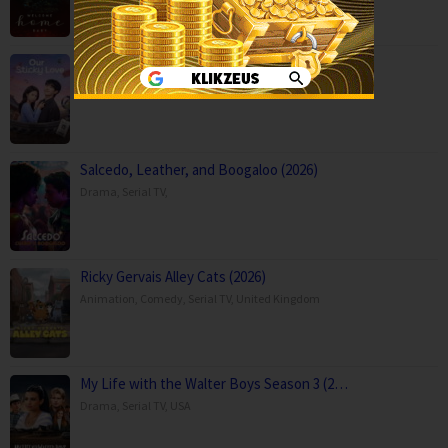
Our Sticky Love (2026)
BOX OFFICE
,
Comedy
,
Drama
,
Serial TV
,
Korea
Salcedo, Leather, and Boogaloo (2026)
Drama
,
Serial TV
,
Ricky Gervais Alley Cats (2026)
Animation
,
Comedy
,
Serial TV
,
United Kingdom
My Life with the Walter Boys Season 3 (2…
Drama
,
Serial TV
,
USA