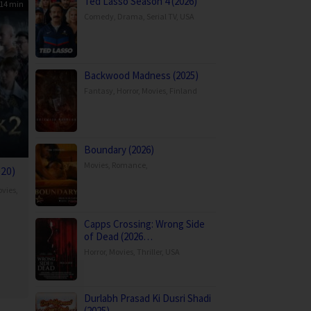
Ted Lasso Season 4 (2026)
14 min
Comedy
,
Drama
,
Serial TV
,
USA
Backwood Madness (2025)
Fantasy
,
Horror
,
Movies
,
Finland
Boundary (2026)
Movies
,
Romance
,
020)
vies
,
Capps Crossing: Wrong Side
haris
of Dead (2026…
ijsadarsopon
Horror
,
Movies
,
Thriller
,
USA
Durlabh Prasad Ki Dusri Shadi
(2025)