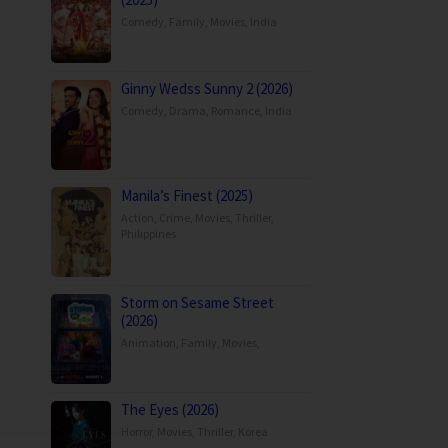
Comedy
,
Family
,
Movies
,
India
Ginny Wedss Sunny 2 (2026)
Comedy
,
Drama
,
Romance
,
India
Manila’s Finest (2025)
Action
,
Crime
,
Movies
,
Thriller
,
Philippines
Storm on Sesame Street
(2026)
Animation
,
Family
,
Movies
,
The Eyes (2026)
Horror
,
Movies
,
Thriller
,
Korea