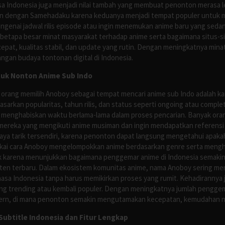
asa Indonesia juga menjadi nilai tambah yang membuat penonton merasa l
n dengan Samehadaku karena keduanya menjadi tempat populer untuk menc
enai jadwal rilis episode atau ingin menemukan anime baru yang seda
 betapa besar minat masyarakat terhadap anime serta bagaimana situs-
pat, kualitas stabil, dan update yang rutin. Dengan meningkatnya minat
ngan budaya tontonan digital di Indonesia.
tuk Nonton Anime Sub Indo
 orang memilih Anoboy sebagai tempat mencari anime sub Indo adalah kar
asarkan popularitas, tahun rilis, dan status seperti ongoing atau comp
 menghabiskan waktu berlama-lama dalam proses pencarian. Banyak ora
mereka yang mengikuti anime musiman dan ingin mendapatkan referensi 
ya tarik tersendiri, karena penonton dapat langsung mengetahui apakah 
nyukai cara Anoboy mengelompokkan anime berdasarkan genre serta men
rik karena menunjukkan bagaimana penggemar anime di Indonesia semakin 
nten terbaru. Dalam ekosistem komunitas anime, nama Anoboy sering men
asa Indonesia tanpa harus memikirkan proses yang rumit. Kehadirannya j
g trending atau kembali populer. Dengan meningkatnya jumlah penggema
ern, di mana penonton semakin mengutamakan kecepatan, kemudahan navi
ubtitle Indonesia dan Fitur Lengkap