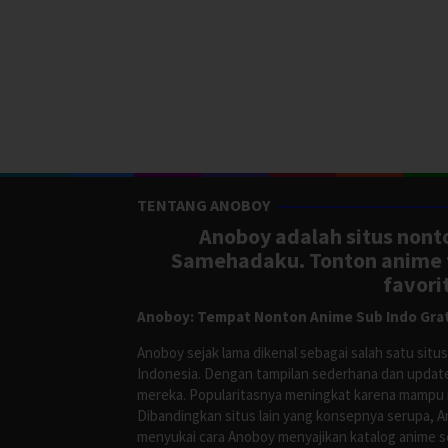
TENTANG ANOBOY
Anoboy adalah situs nonto
Samehadaku. Tonton anime te
favori
Anoboy: Tempat Nonton Anime Sub Indo Grat
Anoboy sejak lama dikenal sebagai salah satu si
Indonesia. Dengan tampilan sederhana dan update
mereka. Popularitasnya meningkat karena mampu me
Dibandingkan situs lain yang konsepnya serupa, 
menyukai cara Anoboy menyajikan katalog anime s