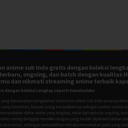
n anime sub Indo gratis dengan koleksi lengk
rbaru, ongoing, dan batch dengan kualitas H
tmu dan nikmati streaming anime terbaik kapa
is dengan Koleksi Lengkap seperti Samehadaku
tus yang menawarkan pengalaman menonton anime sub Indo secara prakti
 yang konsisten, banyak orang menjadikannya sebagai sumber utama unt
nyediakan daftar anime yang lengkap, mulai dari episode ongoing, batch
Anoboy sering dianggap memiliki navigasi yang mudah dipahami bahkan 
ecara runtut, sehingga memudahkan mereka menemukan judul yang sedan