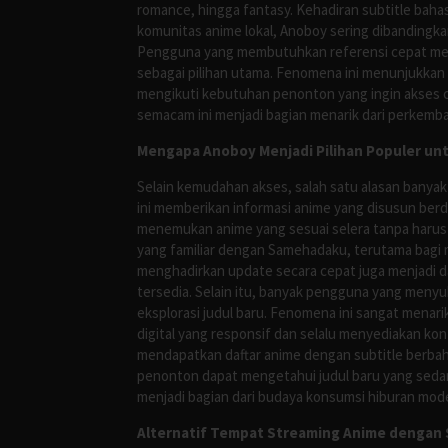
romance, hingga fantasy. Kehadiran subtitle bah
komunitas anime lokal, Anoboy sering dibandingka
Pengguna yang membutuhkan referensi cepat meng
sebagai pilihan utama. Fenomena ini menunjukkan
mengikuti kebutuhan penonton yang ingin akses ce
semacam ini menjadi bagian menarik dari perkemba
Mengapa Anoboy Menjadi Pilihan Populer un
Selain kemudahan akses, salah satu alasan banyak
ini memberikan informasi anime yang disusun berd
menemukan anime yang sesuai selera tanpa harus
yang familiar dengan Samehadaku, terutama bagi 
menghadirkan update secara cepat juga menjadi da
tersedia. Selain itu, banyak pengguna yang me
eksplorasi judul baru. Fenomena ini sangat mena
digital yang responsif dan selalu menyediakan ko
mendapatkan daftar anime dengan subtitle berbah
penonton dapat mengetahui judul baru yang sedan
menjadi bagian dari budaya konsumsi hiburan mod
Alternatif Tempat Streaming Anime dengan S