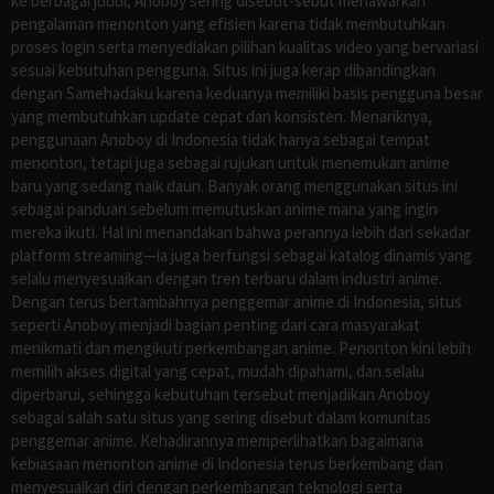
ke berbagai judul, Anoboy sering disebut-sebut menawarkan
pengalaman menonton yang efisien karena tidak membutuhkan
proses login serta menyediakan pilihan kualitas video yang bervariasi
sesuai kebutuhan pengguna. Situs ini juga kerap dibandingkan
dengan Samehadaku karena keduanya memiliki basis pengguna besar
yang membutuhkan update cepat dan konsisten. Menariknya,
penggunaan Anoboy di Indonesia tidak hanya sebagai tempat
menonton, tetapi juga sebagai rujukan untuk menemukan anime
baru yang sedang naik daun. Banyak orang menggunakan situs ini
sebagai panduan sebelum memutuskan anime mana yang ingin
mereka ikuti. Hal ini menandakan bahwa perannya lebih dari sekadar
platform streaming—ia juga berfungsi sebagai katalog dinamis yang
selalu menyesuaikan dengan tren terbaru dalam industri anime.
Dengan terus bertambahnya penggemar anime di Indonesia, situs
seperti Anoboy menjadi bagian penting dari cara masyarakat
menikmati dan mengikuti perkembangan anime. Penonton kini lebih
memilih akses digital yang cepat, mudah dipahami, dan selalu
diperbarui, sehingga kebutuhan tersebut menjadikan Anoboy
sebagai salah satu situs yang sering disebut dalam komunitas
penggemar anime. Kehadirannya memperlihatkan bagaimana
kebiasaan menonton anime di Indonesia terus berkembang dan
menyesuaikan diri dengan perkembangan teknologi serta