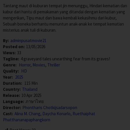
Tantang maut di kuburan tempat jin menunggu, Hindari kematian dan
kabur dari hantu di pemakaman yang ditandai dengan kematian yang
mengerikan, Tipu maut dan bawa kembali kekasihmu dari kubur,
Sebuah boneka berhantu menuntun anak-anak ke tempat kematian
misterius anak tuli di kuburan.
By:
adminpusatmovie21
Posted on:
13/05/2026
Views:
33
Tagline:
4 graveyard tales unearthing fear from its graves!
Genre:
Horror
,
Movies
,
Thriller
Quality:
HD
Year:
2025
Duration:
115 Min
Country:
Thailand
Release:
10 Apr 2025
Language:
ภาษาไทย
Director:
Phontharis Chotkijsadarsopon
Cast:
Alina M. Chang
,
Daycha Konarlo
,
Ruethaiphat
Phatthananapaphangkorn