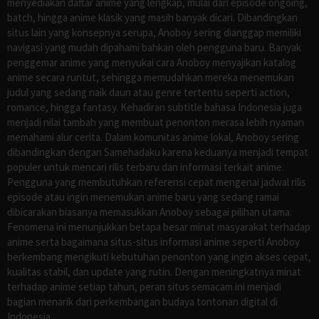
menyediakan daftar anime yang lengkap, mulai dari episode ongoing,
batch, hingga anime klasik yang masih banyak dicari. Dibandingkan
situs lain yang konsepnya serupa, Anoboy sering dianggap memiliki
navigasi yang mudah dipahami bahkan oleh pengguna baru. Banyak
penggemar anime yang menyukai cara Anoboy menyajikan katalog
anime secara runtut, sehingga memudahkan mereka menemukan
judul yang sedang naik daun atau genre tertentu seperti action,
romance, hingga fantasy. Kehadiran subtitle bahasa Indonesia juga
menjadi nilai tambah yang membuat penonton merasa lebih nyaman
memahami alur cerita. Dalam komunitas anime lokal, Anoboy sering
dibandingkan dengan Samehadaku karena keduanya menjadi tempat
populer untuk mencari rilis terbaru dan informasi terkait anime.
Pengguna yang membutuhkan referensi cepat mengenai jadwal rilis
episode atau ingin menemukan anime baru yang sedang ramai
dibicarakan biasanya memasukkan Anoboy sebagai pilihan utama.
Fenomena ini menunjukkan betapa besar minat masyarakat terhadap
anime serta bagaimana situs-situs informasi anime seperti Anoboy
berkembang mengikuti kebutuhan penonton yang ingin akses cepat,
kualitas stabil, dan update yang rutin. Dengan meningkatnya minat
terhadap anime setiap tahun, peran situs semacam ini menjadi
bagian menarik dari perkembangan budaya tontonan digital di
Indonesia.