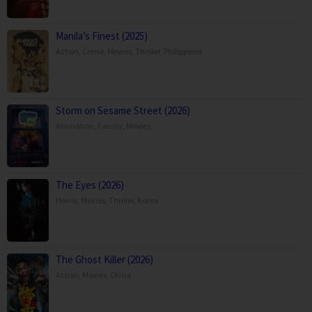
Manila’s Finest (2025)
Action
,
Crime
,
Movies
,
Thriller
,
Philippines
Storm on Sesame Street (2026)
Animation
,
Family
,
Movies
,
The Eyes (2026)
Horror
,
Movies
,
Thriller
,
Korea
The Ghost Killer (2026)
Action
,
Movies
,
China