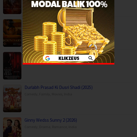
Boundary (2026)
Movies
,
Romance
,
Capps Crossing: Wrong Side of Dead (2026…
Horror
,
Movies
,
Thriller
,
USA
Durlabh Prasad Ki Dusri Shadi (2025)
Comedy
,
Family
,
Movies
,
India
Ginny Wedss Sunny 2 (2026)
Comedy
,
Drama
,
Romance
,
India