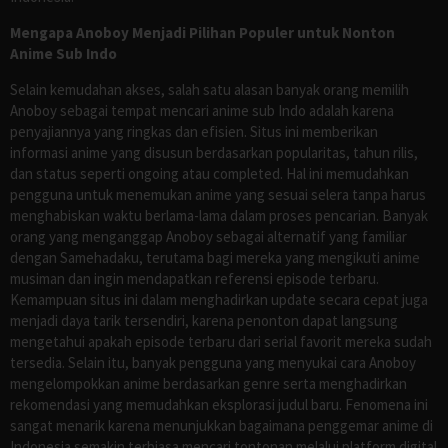
Mengapa Anoboy Menjadi Pilihan Populer untuk Nonton
Anime Sub Indo
Selain kemudahan akses, salah satu alasan banyak orang memilih
Anoboy sebagai tempat mencari anime sub Indo adalah karena
penyajiannya yang ringkas dan efisien. Situs ini memberikan
informasi anime yang disusun berdasarkan popularitas, tahun rilis,
dan status seperti ongoing atau completed. Hal ini memudahkan
pengguna untuk menemukan anime yang sesuai selera tanpa harus
menghabiskan waktu berlama-lama dalam proses pencarian. Banyak
orang yang menganggap Anoboy sebagai alternatif yang familiar
dengan Samehadaku, terutama bagi mereka yang mengikuti anime
musiman dan ingin mendapatkan referensi episode terbaru.
Kemampuan situs ini dalam menghadirkan update secara cepat juga
menjadi daya tarik tersendiri, karena penonton dapat langsung
mengetahui apakah episode terbaru dari serial favorit mereka sudah
tersedia. Selain itu, banyak pengguna yang menyukai cara Anoboy
mengelompokkan anime berdasarkan genre serta menghadirkan
rekomendasi yang memudahkan eksplorasi judul baru. Fenomena ini
sangat menarik karena menunjukkan bagaimana penggemar anime di
Indonesia semakin terbiasa mencari tontonan melalui platform digital