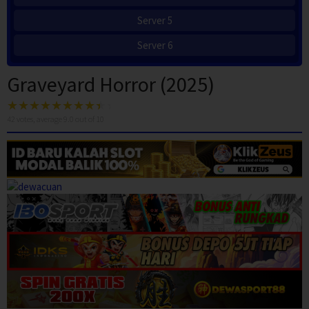
Server 5
Server 6
Graveyard Horror (2025)
42
votes, average
9.0
out of 10