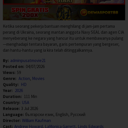
Ketika seorang pekerja bantuan menghilang di jam-jam pertama
perang di Ukraina, seorang mantan anggota Navy SEAL dan agen CIA
menyeberang ke negara yang hancur itu untuk membawanya pulang
—menghadapi tentara bayaran, garis pertempuran yang bergeser,
dan hantu-hantu yang ia kira telah ditinggalkannya.
By:
adminpusatmovie21
Posted on:
04/07/2026
Views:
59
Genre:
Action
,
Movies
Quality:
HD
Year:
2026
Duration:
111 Min
Country:
USA
Release:
3 Jul 2026
Language:
български език, English, Pусский
Director:
William Kaufman
Cast:
Andrew Howard
,
LaMonica Garrett
,
Linds Edwards