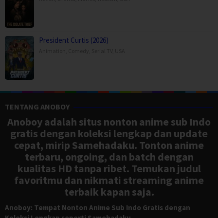
President Curtis (2026)
Animation
,
Comedy
,
Serial TV
,
USA
TENTANG ANOBOY
Anoboy adalah situs nonton anime sub Indo
gratis dengan koleksi lengkap dan update
cepat, mirip Samehadaku. Tonton anime
terbaru, ongoing, dan batch dengan
kualitas HD tanpa ribet. Temukan judul
favoritmu dan nikmati streaming anime
terbaik kapan saja.
Anoboy: Tempat Nonton Anime Sub Indo Gratis dengan
Koleksi Lengkap seperti Samehadaku