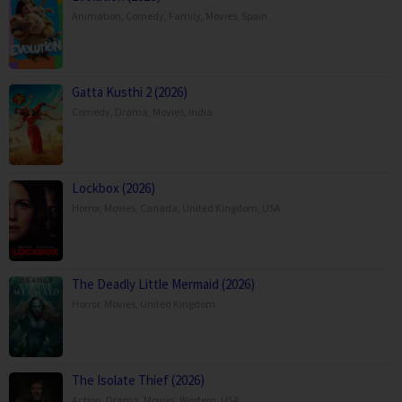
Animation
,
Comedy
,
Family
,
Movies
,
Spain
Gatta Kusthi 2 (2026)
Comedy
,
Drama
,
Movies
,
India
Lockbox (2026)
Horror
,
Movies
,
Canada
,
United Kingdom
,
USA
The Deadly Little Mermaid (2026)
Horror
,
Movies
,
United Kingdom
The Isolate Thief (2026)
Action
,
Drama
,
Movies
,
Western
,
USA