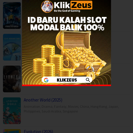
Star Trek: Strange New Worlds Season 4 (…
Drama
,
Sci-Fi & Fantasy
,
Serial TV
,
USA
Love Against Time (2026)
Reality
,
Serial TV
,
Korea
Lioness Season 3 (2026)
Drama
,
Serial TV
,
War & Politics
,
USA
Another World (2025)
Animation
,
Drama
,
Fantasy
,
Movies
,
China
,
Hong Kong
,
Japan
,
Philippines
,
Saudi Arabia
,
Singapore
Evolution (2026)