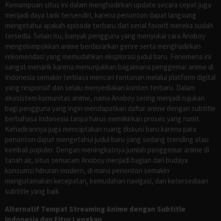
Kemampuan situs ini dalam menghadirkan update secara cepat juga
menjadi daya tarik tersendiri, karena penonton dapat langsung
mengetahui apakah episode terbaru dari serial favorit mereka sudah
tersedia. Selain itu, banyak pengguna yang menyukai cara Anoboy
mengelompokkan anime berdasarkan genre serta menghadirkan
rekomendasi yang memudahkan eksplorasi judul baru. Fenomena ini
sangat menarik karena menunjukkan bagaimana penggemar anime di
Indonesia semakin terbiasa mencari tontonan melalui platform digital
yang responsif dan selalu menyediakan konten terbaru. Dalam
ekosistem komunitas anime, nama Anoboy sering menjadi rujukan
bagi pengguna yang ingin mendapatkan daftar anime dengan subtitle
berbahasa Indonesia tanpa harus memikirkan proses yang rumit.
Kehadirannya juga menciptakan ruang diskusi baru karena para
penonton dapat mengetahui judul baru yang sedang trending atau
kembali populer. Dengan meningkatnya jumlah penggemar anime di
tanah air, situs semacam Anoboy menjadi bagian dari budaya
konsumsi hiburan modern, di mana penonton semakin
mengutamakan kecepatan, kemudahan navigasi, dan ketersediaan
subtitle yang baik.
Alternatif Tempat Streaming Anime dengan Subtitle
Indonesia dan Fitur Lengkap