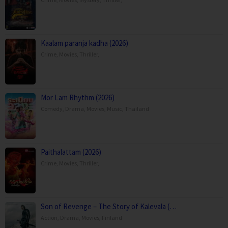
Kaalam paranja kadha (2026)
Crime
,
Movies
,
Thriller
,
Mor Lam Rhythm (2026)
Comedy
,
Drama
,
Movies
,
Music
,
Thailand
Paithalattam (2026)
Crime
,
Movies
,
Thriller
,
Son of Revenge – The Story of Kalevala (…
Action
,
Drama
,
Movies
,
Finland