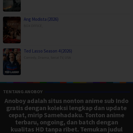
Ang Modista (2026)
BOX OFFICE
,
Ted Lasso Season 4 (2026)
Comedy
,
Drama
,
Serial TV
,
USA
TENTANG ANOBOY
Anoboy adalah situs nonton anime sub Indo
gratis dengan koleksi lengkap dan update
cepat, mirip Samehadaku. Tonton anime
terbaru, ongoing, dan batch dengan
kualitas HD tanpa ribet. Temukan judul