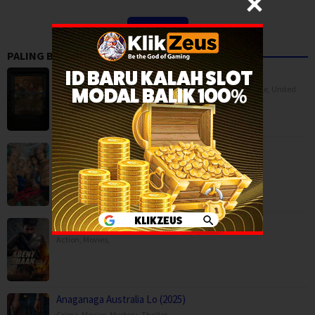
View More
PALING BANYAK DITONTON
The Last House (2026)
BOX OFFICE
,
Horror
,
Movies
,
Science Fiction
,
Thriller
,
France
,
United
Kingdom
,
USA
The Shards (2026)
Drama
,
Mystery
,
Serial TV
,
USA
Agent Shaan: Elite Pursuit (2026)
Action
,
Movies
,
Anaganaga Australia Lo (2025)
Crime
,
Movies
,
Mystery
,
Thriller
,