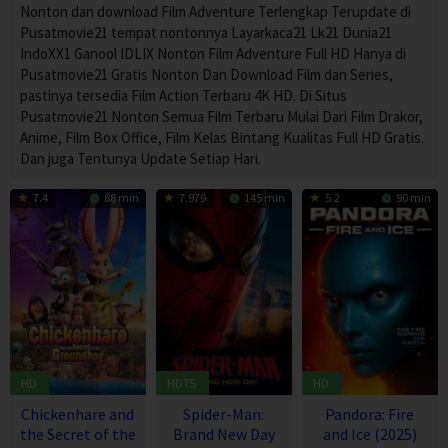
Nonton dan download Film Adventure Terlengkap Terupdate di
Pusatmovie21 tempat nontonnya Layarkaca21 Lk21 Dunia21
IndoXX1 Ganool IDLIX Nonton Film Adventure Full HD Hanya di
Pusatmovie21 Gratis Nonton Dan Download Film dan Series,
pastinya tersedia Film Action Terbaru 4K HD. Di Situs
Pusatmovie21 Nonton Semua Film Terbaru Mulai Dari Film Drakor,
Anime, Film Box Office, Film Kelas Bintang Kualitas Full HD Gratis.
Dan juga Tentunya Update Setiap Hari.
7.4
88 min
7.979
145 min
5.2
90 min
HD
HDTS
HD
Chickenhare and
Spider-Man:
Pandora: Fire
the Secret of the
Brand New Day
and Ice (2025)