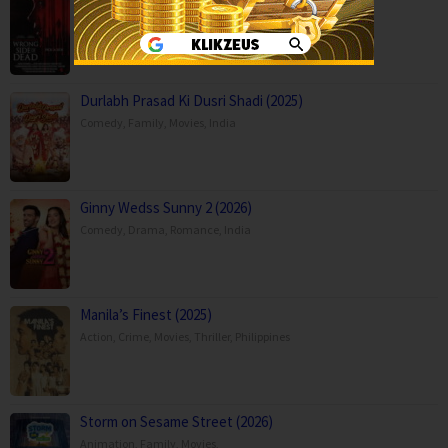
Horror
,
Movies
,
Thriller
,
USA
Durlabh Prasad Ki Dusri Shadi (2025)
Comedy
,
Family
,
Movies
,
India
Ginny Wedss Sunny 2 (2026)
Comedy
,
Drama
,
Romance
,
India
Manila’s Finest (2025)
Action
,
Crime
,
Movies
,
Thriller
,
Philippines
Storm on Sesame Street (2026)
Animation
,
Family
,
Movies
,