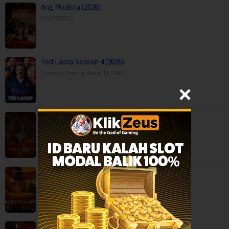
Ang Modista (2026)
BOX OFFICE
,
Ted Lasso Season 4 (2026)
Comedy
,
Drama
,
Serial TV
,
USA
Backwood Madness (2025)
Fantasy
,
Horror
,
Movies
,
Finland
Boundary (2026)
Movies
,
Romance
,
Capps Crossing: Wrong Side of Dead (2026…