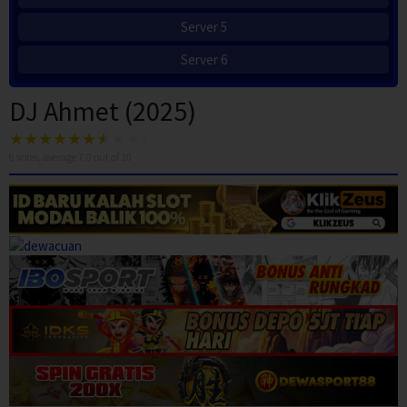
Server 5
Server 6
DJ Ahmet (2025)
6
votes, average
7.0
out of 10