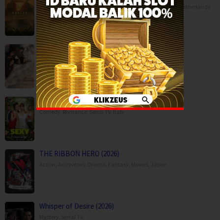
Animation
,
Horror
,
Movies
,
Music
,
War
,
Belgium
,
France
,
Netherlands
Moda Kavida Vaatavarana (2026)
Drama
,
Movies
,
Romance
,
Science Fiction
,
Still Sexy (2026)
Comedy
,
Romance
,
Serial TV
,
Italy
THE RIBBON HERO (2026)
Action
,
Animation
,
Drama
,
Fantasy
,
Movies
,
Japan
Whisper of Desire (2026)
Mystery
,
Serial TV
,