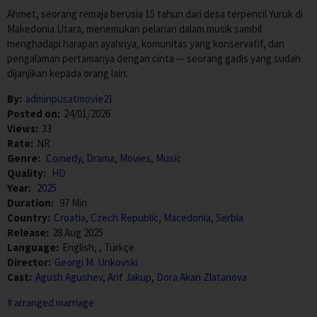
Ahmet, seorang remaja berusia 15 tahun dari desa terpencil Yuruk di
Makedonia Utara, menemukan pelarian dalam musik sambil
menghadapi harapan ayahnya, komunitas yang konservatif, dan
pengalaman pertamanya dengan cinta — seorang gadis yang sudah
dijanjikan kepada orang lain.
By:
adminpusatmovie21
Posted on:
24/01/2026
Views:
33
Rate:
NR
Genre:
Comedy
,
Drama
,
Movies
,
Music
Quality:
HD
Year:
2025
Duration:
97 Min
Country:
Croatia
,
Czech Republic
,
Macedonia
,
Serbia
Release:
28 Aug 2025
Language:
English, , Türkçe
Director:
Georgi M. Unkovski
Cast:
Agush Agushev
,
Arif Jakup
,
Dora Akan Zlatanova
arranged marriage