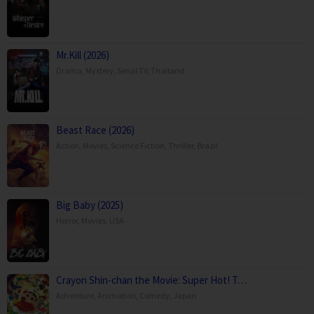
Mr.Kill (2026)
Drama
,
Mystery
,
Serial TV
,
Thailand
Beast Race (2026)
Action
,
Movies
,
Science Fiction
,
Thriller
,
Brazil
Big Baby (2025)
Horror
,
Movies
,
USA
Crayon Shin-chan the Movie: Super Hot! T…
Adventure
,
Animation
,
Comedy
,
Japan