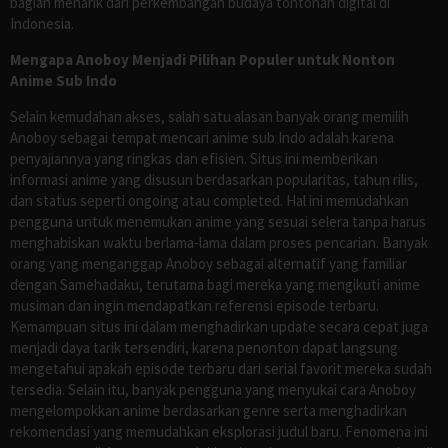
bagian menarik dari perkembangan budaya tontonan digital di
Indonesia.
Mengapa Anoboy Menjadi Pilihan Populer untuk Nonton
Anime Sub Indo
Selain kemudahan akses, salah satu alasan banyak orang memilih
Anoboy sebagai tempat mencari anime sub Indo adalah karena
penyajiannya yang ringkas dan efisien. Situs ini memberikan
informasi anime yang disusun berdasarkan popularitas, tahun rilis,
dan status seperti ongoing atau completed. Hal ini memudahkan
pengguna untuk menemukan anime yang sesuai selera tanpa harus
menghabiskan waktu berlama-lama dalam proses pencarian. Banyak
orang yang menganggap Anoboy sebagai alternatif yang familiar
dengan Samehadaku, terutama bagi mereka yang mengikuti anime
musiman dan ingin mendapatkan referensi episode terbaru.
Kemampuan situs ini dalam menghadirkan update secara cepat juga
menjadi daya tarik tersendiri, karena penonton dapat langsung
mengetahui apakah episode terbaru dari serial favorit mereka sudah
tersedia. Selain itu, banyak pengguna yang menyukai cara Anoboy
mengelompokkan anime berdasarkan genre serta menghadirkan
rekomendasi yang memudahkan eksplorasi judul baru. Fenomena ini