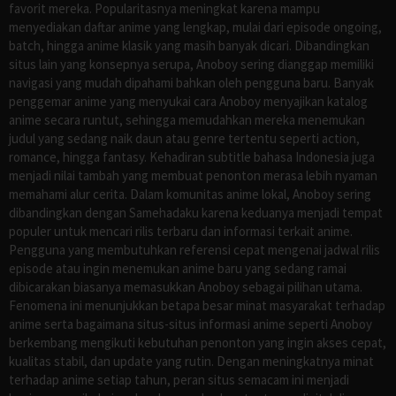
favorit mereka. Popularitasnya meningkat karena mampu
menyediakan daftar anime yang lengkap, mulai dari episode ongoing,
batch, hingga anime klasik yang masih banyak dicari. Dibandingkan
situs lain yang konsepnya serupa, Anoboy sering dianggap memiliki
navigasi yang mudah dipahami bahkan oleh pengguna baru. Banyak
penggemar anime yang menyukai cara Anoboy menyajikan katalog
anime secara runtut, sehingga memudahkan mereka menemukan
judul yang sedang naik daun atau genre tertentu seperti action,
romance, hingga fantasy. Kehadiran subtitle bahasa Indonesia juga
menjadi nilai tambah yang membuat penonton merasa lebih nyaman
memahami alur cerita. Dalam komunitas anime lokal, Anoboy sering
dibandingkan dengan Samehadaku karena keduanya menjadi tempat
populer untuk mencari rilis terbaru dan informasi terkait anime.
Pengguna yang membutuhkan referensi cepat mengenai jadwal rilis
episode atau ingin menemukan anime baru yang sedang ramai
dibicarakan biasanya memasukkan Anoboy sebagai pilihan utama.
Fenomena ini menunjukkan betapa besar minat masyarakat terhadap
anime serta bagaimana situs-situs informasi anime seperti Anoboy
berkembang mengikuti kebutuhan penonton yang ingin akses cepat,
kualitas stabil, dan update yang rutin. Dengan meningkatnya minat
terhadap anime setiap tahun, peran situs semacam ini menjadi