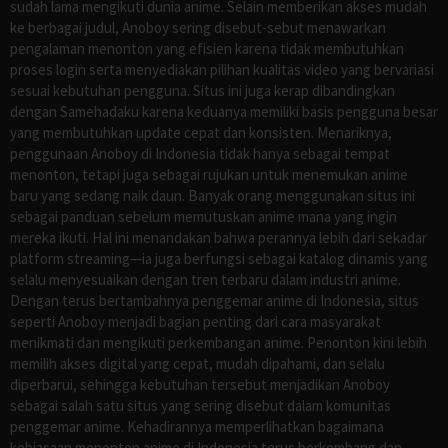
sudah lama mengikuti dunia anime. Selain memberikan akses mudah
ke berbagai judul, Anoboy sering disebut-sebut menawarkan
pengalaman menonton yang efisien karena tidak membutuhkan
proses login serta menyediakan pilihan kualitas video yang bervariasi
sesuai kebutuhan pengguna. Situs ini juga kerap dibandingkan
dengan Samehadaku karena keduanya memiliki basis pengguna besar
yang membutuhkan update cepat dan konsisten. Menariknya,
penggunaan Anoboy di Indonesia tidak hanya sebagai tempat
menonton, tetapi juga sebagai rujukan untuk menemukan anime
baru yang sedang naik daun. Banyak orang menggunakan situs ini
sebagai panduan sebelum memutuskan anime mana yang ingin
mereka ikuti. Hal ini menandakan bahwa perannya lebih dari sekadar
platform streaming—ia juga berfungsi sebagai katalog dinamis yang
selalu menyesuaikan dengan tren terbaru dalam industri anime.
Dengan terus bertambahnya penggemar anime di Indonesia, situs
seperti Anoboy menjadi bagian penting dari cara masyarakat
menikmati dan mengikuti perkembangan anime. Penonton kini lebih
memilih akses digital yang cepat, mudah dipahami, dan selalu
diperbarui, sehingga kebutuhan tersebut menjadikan Anoboy
sebagai salah satu situs yang sering disebut dalam komunitas
penggemar anime. Kehadirannya memperlihatkan bagaimana
kebiasaan menonton anime di Indonesia terus berkembang dan