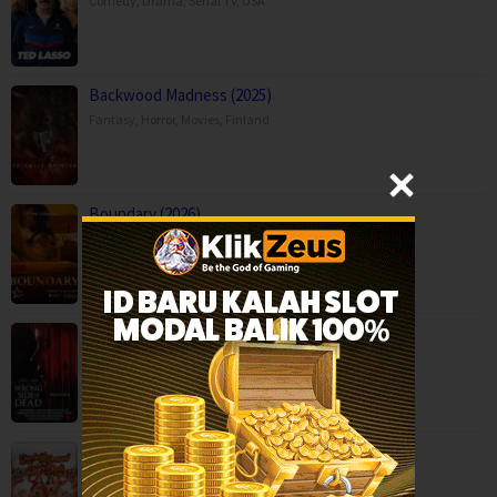
Comedy
,
Drama
,
Serial TV
,
USA
Backwood Madness (2025)
Fantasy
,
Horror
,
Movies
,
Finland
Boundary (2026)
Movies
,
Romance
,
Capps Crossing: Wrong Side of Dead (2026…
Horror
,
Movies
,
Thriller
,
USA
Durlabh Prasad Ki Dusri Shadi (2025)
Comedy
,
Family
,
Movies
,
India