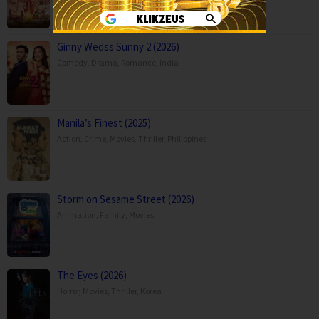
Ginny Wedss Sunny 2 (2026)
Comedy
,
Drama
,
Romance
,
India
Manila’s Finest (2025)
Action
,
Crime
,
Movies
,
Thriller
,
Philippines
Storm on Sesame Street (2026)
Animation
,
Family
,
Movies
,
The Eyes (2026)
Horror
,
Movies
,
Thriller
,
Korea