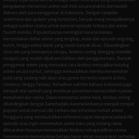
pengalaman menonton anime sub Indo secara praktis dan mudah
diakses oleh para penggemar di Indonesia. Dengan tampilan
sederhana dan update yang konsisten, banyak orang menjadikannya
sebagai sumber utama untuk mencari episode terbaru dari anime
favorit mereka. Popularitasnya meningkat karena mampu
menyediakan daftar anime yang lengkap, mulai dari episode ongoing,
batch, hingga anime klasik yang masih banyak dicari. Dibandingkan
situs lain yang konsepnya serupa, Anoboy sering dianggap memiliki
navigasi yang mudah dipahami bahkan oleh pengguna baru. Banyak
penggemar anime yang menyukai cara Anoboy menyajikan katalog
anime secara runtut, sehingga memudahkan mereka menemukan
judul yang sedang naik daun atau genre tertentu seperti action,
romance, hingga fantasy. Kehadiran subtitle bahasa Indonesia juga
menjadi nilai tambah yang membuat penonton merasa lebih nyaman
memahami alur cerita. Dalam komunitas anime lokal, Anoboy sering
dibandingkan dengan Samehadaku karena keduanya menjadi tempat
populer untuk mencari rilis terbaru dan informasi terkait anime.
Pengguna yang membutuhkan referensi cepat mengenai jadwal rilis
episode atau ingin menemukan anime baru yang sedang ramai
dibicarakan biasanya memasukkan Anoboy sebagai pilihan utama.
Fenomena ini menunjukkan betapa besar minat masyarakat terhadap