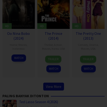
HD
HD
HD
Oo Nina Bobo
The Prince
The Pretty One
(2024)
(2014)
(2013)
Horror
,
Movies
,
Thriller
,
Action
,
Comedy
,
Drama
,
Indonesia
Movies
,
Korea
,
USA
Movies
,
USA
20
Jose
22
Nick
7
Jenée
WATCH
TRAILER
TRAILER
Mar
Poernomo
Aug
DiRosa
Feb
LaMarque
2014
2014
2014
WATCH
WATCH
View More
PALING BANYAK DITONTON
Ted Lasso Season 4 (2026)