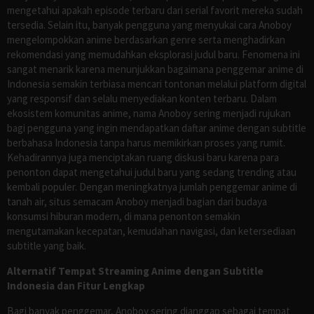
mengetahui apakah episode terbaru dari serial favorit mereka sudah
tersedia. Selain itu, banyak pengguna yang menyukai cara Anoboy
mengelompokkan anime berdasarkan genre serta menghadirkan
rekomendasi yang memudahkan eksplorasi judul baru. Fenomena ini
sangat menarik karena menunjukkan bagaimana penggemar anime di
Indonesia semakin terbiasa mencari tontonan melalui platform digital
yang responsif dan selalu menyediakan konten terbaru. Dalam
ekosistem komunitas anime, nama Anoboy sering menjadi rujukan
bagi pengguna yang ingin mendapatkan daftar anime dengan subtitle
berbahasa Indonesia tanpa harus memikirkan proses yang rumit.
Kehadirannya juga menciptakan ruang diskusi baru karena para
penonton dapat mengetahui judul baru yang sedang trending atau
kembali populer. Dengan meningkatnya jumlah penggemar anime di
tanah air, situs semacam Anoboy menjadi bagian dari budaya
konsumsi hiburan modern, di mana penonton semakin
mengutamakan kecepatan, kemudahan navigasi, dan ketersediaan
subtitle yang baik.
Alternatif Tempat Streaming Anime dengan Subtitle
Indonesia dan Fitur Lengkap
Bagi banyak penggemar, Anoboy sering dianggap sebagai tempat