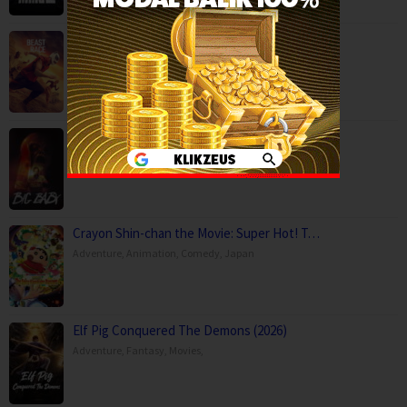
Beast Race (2026)
Action
,
Movies
,
Science Fiction
,
Thriller
,
Brazil
Big Baby (2025)
Horror
,
Movies
,
USA
Crayon Shin-chan the Movie: Super Hot! T…
Adventure
,
Animation
,
Comedy
,
Japan
Elf Pig Conquered The Demons (2026)
Adventure
,
Fantasy
,
Movies
,