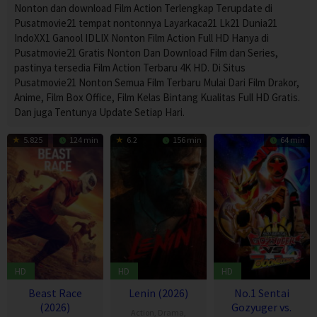
Nonton dan download Film Action Terlengkap Terupdate di
Pusatmovie21 tempat nontonnya Layarkaca21 Lk21 Dunia21
IndoXX1 Ganool IDLIX Nonton Film Action Full HD Hanya di
Pusatmovie21 Gratis Nonton Dan Download Film dan Series,
pastinya tersedia Film Action Terbaru 4K HD. Di Situs
Pusatmovie21 Nonton Semua Film Terbaru Mulai Dari Film Drakor,
Anime, Film Box Office, Film Kelas Bintang Kualitas Full HD Gratis.
Dan juga Tentunya Update Setiap Hari.
5.825
124 min
6.2
156 min
64 min
HD
HD
HD
Beast Race
Lenin (2026)
No.1 Sentai
(2026)
Gozyuger vs.
Action
,
Drama
,