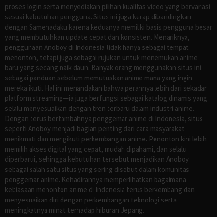
proses login serta menyediakan pilihan kualitas video yang bervariasi
sesuai kebutuhan pengguna. Situs ini juga kerap dibandingkan
dengan Samehadaku karena keduanya memiliki basis pengguna besar
yang membutuhkan update cepat dan konsisten. Menariknya,
penggunaan Anoboy di Indonesia tidak hanya sebagai tempat
menonton, tetapi juga sebagai rujukan untuk menemukan anime
baru yang sedang naik daun. Banyak orang menggunakan situs ini
sebagai panduan sebelum memutuskan anime mana yang ingin
mereka ikuti. Hal ini menandakan bahwa perannya lebih dari sekadar
platform streaming—ia juga berfungsi sebagai katalog dinamis yang
selalu menyesuaikan dengan tren terbaru dalam industri anime.
Dengan terus bertambahnya penggemar anime di Indonesia, situs
seperti Anoboy menjadi bagian penting dari cara masyarakat
menikmati dan mengikuti perkembangan anime. Penonton kini lebih
memilih akses digital yang cepat, mudah dipahami, dan selalu
diperbarui, sehingga kebutuhan tersebut menjadikan Anoboy
sebagai salah satu situs yang sering disebut dalam komunitas
penggemar anime. Kehadirannya memperlihatkan bagaimana
kebiasaan menonton anime di Indonesia terus berkembang dan
menyesuaikan diri dengan perkembangan teknologi serta
meningkatnya minat terhadap hiburan Jepang.