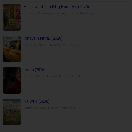
Hai Jawani Toh Ishq Hona Hai (2026)
Comedy
,
Movies
,
Romance
,
India
,
United Kingdom
Idhayam Murali (2026)
Comedy
,
Drama
,
Movies
,
Romance
,
India
Lenin (2026)
Action
,
Drama
,
Movies
,
Romance
,
India
Na Willa (2026)
Drama
,
Family
,
Movies
,
Indonesia