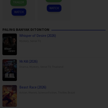
Aug
Sudeikis
TRAILER
Mar
Sukchareon
2020
WATCH
2026
WATCH
PALING BANYAK DITONTON
Whisper of Desire (2026)
Mystery
,
Serial TV
,
Mr.Kill (2026)
Drama
,
Mystery
,
Serial TV
,
Thailand
Beast Race (2026)
Action
,
Movies
,
Science Fiction
,
Thriller
,
Brazil