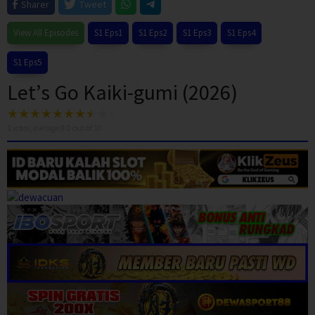
Sharer
Tweet
View All Episodes
S1 Eps1
S1 Eps2
S1 Eps3
S1 Eps4
S1 Eps5
Let’s Go Kaiki-gumi (2026)
1
votes, average
8.0
out of 10