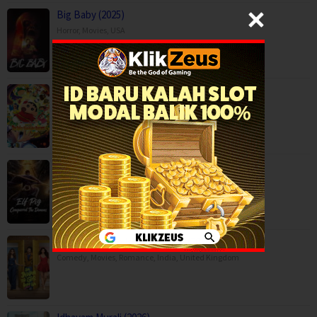
Big Baby (2025)
Horror
,
Movies
,
USA
Crayon Shin-chan the Movie: Super Hot! T…
Adventure
,
Animation
,
Comedy
,
Japan
Elf Pig Conquered The Demons (2026)
Adventure
,
Fantasy
,
Movies
,
Hai Jawani Toh Ishq Hona Hai (2026)
Comedy
,
Movies
,
Romance
,
India
,
United Kingdom