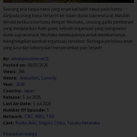
Seorang pria tanpa nama yang enam kali lebih takut pada hantu
daripada orang biasa terseret ke dalam dunia supranatural. Masalah
dimulai ketika ia bertemu dengan Mechako, seorang gadis pemberani
yang menjalankan Kaiki-gumi, sebuah organisasi yang mengawasi
dunia supranatural. Mechako membujuknya untuk membantunya
menghidupkan kembali organisasi tersebut. Berbagai peristiwa aneh
yang lucu dan kekonyolan menyeramkan pun terjadi!
By:
adminpusatmovie21
Posted on:
06/07/2026
Views:
266
Genre:
Animation
,
Comedy
Year:
2026
Country:
Japan
Release:
5 Jul 2026
Last Air Date:
5 Jul 2026
Number Of Episode:
5
Network:
CBC
,
MBS
,
TBS
Cast:
Ruriko Aoki
,
Shigeru Chiba
,
Tasuku Hatanaka
based on manga