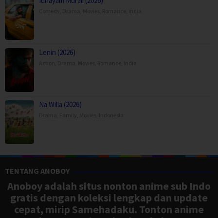
Idhayam Murali (2026)
Comedy
,
Drama
,
Movies
,
Romance
,
India
Lenin (2026)
Action
,
Drama
,
Movies
,
Romance
,
India
Na Willa (2026)
Drama
,
Family
,
Movies
,
Indonesia
TENTANG ANOBOY
Anoboy adalah situs nonton anime sub Indo
gratis dengan koleksi lengkap dan update
cepat, mirip Samehadaku. Tonton anime