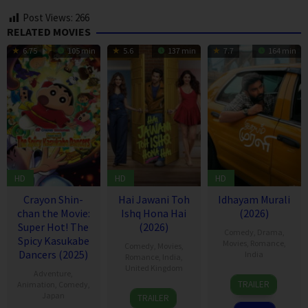
Post Views:
266
RELATED MOVIES
6.75
105 min
5.6
137 min
7.7
164 min
HD
HD
HD
Crayon Shin-
Hai Jawani Toh
Idhayam Murali
chan the Movie:
Ishq Hona Hai
(2026)
Super Hot! The
(2026)
Comedy
,
Drama
,
Spicy Kasukabe
Movies
,
Romance
,
Comedy
,
Movies
,
Dancers (2025)
India
Romance
,
India
,
United Kingdom
Adventure
,
10
Aakash
TRAILER
Animation
,
Comedy
,
4
David
Jul
Baskaran
Japan
TRAILER
Jun
Dhawan
2026