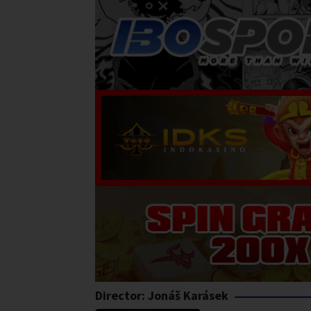
Director:
Jonáš Karásek