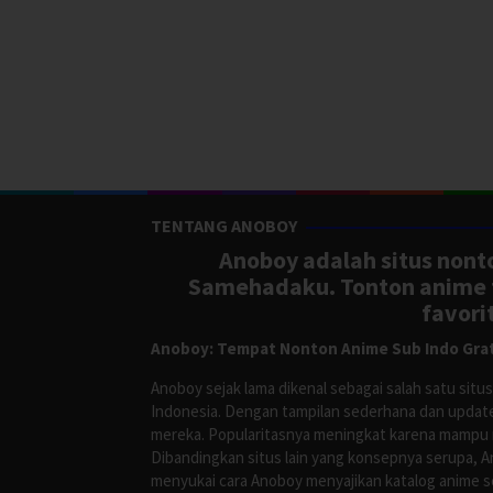
TENTANG ANOBOY
Anoboy adalah situs nonto
Samehadaku. Tonton anime te
favori
Anoboy: Tempat Nonton Anime Sub Indo Grat
Anoboy sejak lama dikenal sebagai salah satu si
Indonesia. Dengan tampilan sederhana dan update
mereka. Popularitasnya meningkat karena mampu me
Dibandingkan situs lain yang konsepnya serupa, 
menyukai cara Anoboy menyajikan katalog anime s