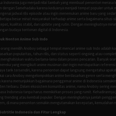
asa Indonesia juga menjadi nilai tambah yang membuat penonton merasa l
n dengan Samehadaku karena keduanya menjadi tempat populer untuk menc
enai jadwal rilis episode atau ingin menemukan anime baru yang seda
 betapa besar minat masyarakat terhadap anime serta bagaimana situs-
pat, kualitas stabil, dan update yang rutin. Dengan meningkatnya minat
ngan budaya tontonan digital di Indonesia.
tuk Nonton Anime Sub Indo
 orang memilih Anoboy sebagai tempat mencari anime sub Indo adalah kar
asarkan popularitas, tahun rilis, dan status seperti ongoing atau comp
 menghabiskan waktu berlama-lama dalam proses pencarian. Banyak ora
mereka yang mengikuti anime musiman dan ingin mendapatkan referensi 
ya tarik tersendiri, karena penonton dapat langsung mengetahui apakah 
nyukai cara Anoboy mengelompokkan anime berdasarkan genre serta men
rik karena menunjukkan bagaimana penggemar anime di Indonesia semakin 
nten terbaru. Dalam ekosistem komunitas anime, nama Anoboy sering men
asa Indonesia tanpa harus memikirkan proses yang rumit. Kehadirannya j
g trending atau kembali populer. Dengan meningkatnya jumlah penggema
ern, di mana penonton semakin mengutamakan kecepatan, kemudahan navi
ubtitle Indonesia dan Fitur Lengkap