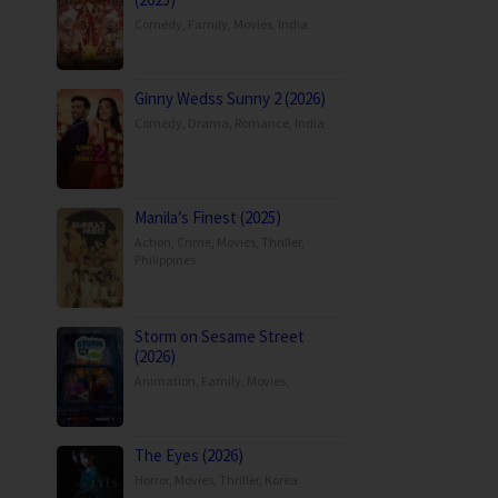
Comedy
,
Family
,
Movies
,
India
Ginny Wedss Sunny 2 (2026)
Comedy
,
Drama
,
Romance
,
India
Manila’s Finest (2025)
Action
,
Crime
,
Movies
,
Thriller
,
Philippines
Storm on Sesame Street
(2026)
Animation
,
Family
,
Movies
,
The Eyes (2026)
Horror
,
Movies
,
Thriller
,
Korea