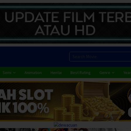
Semi
Animation
Hentai
Best Rating
Genre
Year