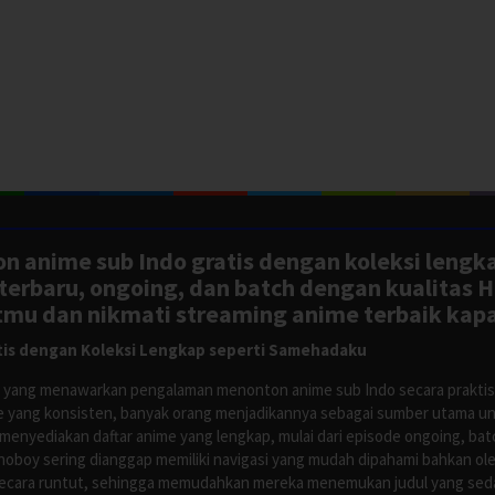
n anime sub Indo gratis dengan koleksi lengk
rbaru, ongoing, dan batch dengan kualitas H
tmu dan nikmati streaming anime terbaik kapa
is dengan Koleksi Lengkap seperti Samehadaku
tus yang menawarkan pengalaman menonton anime sub Indo secara prakti
 yang konsisten, banyak orang menjadikannya sebagai sumber utama unt
nyediakan daftar anime yang lengkap, mulai dari episode ongoing, batch
Anoboy sering dianggap memiliki navigasi yang mudah dipahami bahkan 
ecara runtut, sehingga memudahkan mereka menemukan judul yang sedan