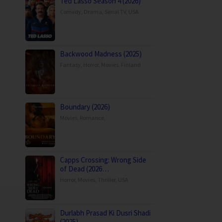
Ted Lasso Season 4 (2026)
Comedy
,
Drama
,
Serial TV
,
USA
Backwood Madness (2025)
Fantasy
,
Horror
,
Movies
,
Finland
Boundary (2026)
Movies
,
Romance
,
Capps Crossing: Wrong Side
of Dead (2026…
Horror
,
Movies
,
Thriller
,
USA
Durlabh Prasad Ki Dusri Shadi
(2025)