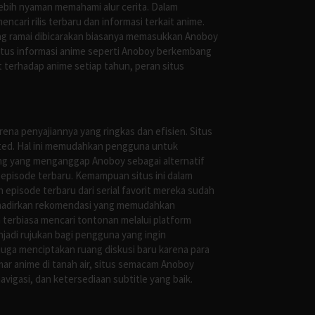
ebih nyaman memahami alur cerita. Dalam
ari rilis terbaru dan informasi terkait anime.
ng ramai dibicarakan biasanya memasukkan Anoboy
situs informasi anime seperti Anoboy berkembang
 terhadap anime setiap tahun, peran situs
ena penyajiannya yang ringkas dan efisien. Situs
leted. Hal ini memudahkan pengguna untuk
ng yang menganggap Anoboy sebagai alternatif
episode terbaru. Kemampuan situs ini dalam
episode terbaru dari serial favorit mereka sudah
ghadirkan rekomendasi yang memudahkan
terbiasa mencari tontonan melalui platform
jadi rujukan bagi pengguna yang ingin
uga menciptakan ruang diskusi baru karena para
r anime di tanah air, situs semacam Anoboy
gasi, dan ketersediaan subtitle yang baik.