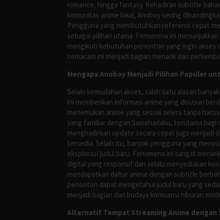
romance, hingga fantasy. Kehadiran subtitle bah
komunitas anime lokal, Anoboy sering dibandingka
Pengguna yang membutuhkan referensi cepat meng
sebagai pilihan utama. Fenomena ini menunjukkan
mengikuti kebutuhan penonton yang ingin akses ce
semacam ini menjadi bagian menarik dari perkemba
Mengapa Anoboy Menjadi Pilihan Populer un
Selain kemudahan akses, salah satu alasan banyak
ini memberikan informasi anime yang disusun berd
menemukan anime yang sesuai selera tanpa harus
yang familiar dengan Samehadaku, terutama bagi 
menghadirkan update secara cepat juga menjadi da
tersedia. Selain itu, banyak pengguna yang me
eksplorasi judul baru. Fenomena ini sangat mena
digital yang responsif dan selalu menyediakan ko
mendapatkan daftar anime dengan subtitle berbah
penonton dapat mengetahui judul baru yang sedan
menjadi bagian dari budaya konsumsi hiburan mod
Alternatif Tempat Streaming Anime dengan S