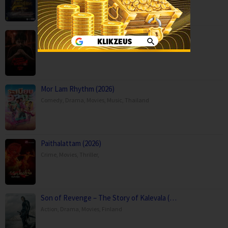
Kaalam paranja kadha (2026)
Crime
,
Movies
,
Thriller
,
Mor Lam Rhythm (2026)
Comedy
,
Drama
,
Movies
,
Music
,
Thailand
Paithalattam (2026)
Crime
,
Movies
,
Thriller
,
Son of Revenge – The Story of Kalevala (…
Action
,
Drama
,
Movies
,
Finland