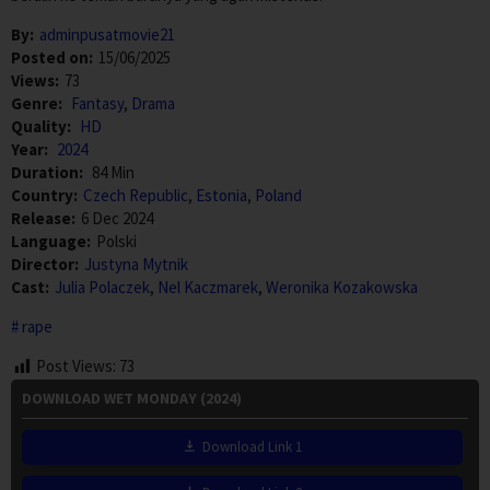
By:
adminpusatmovie21
Posted on:
15/06/2025
Views:
73
Genre:
Fantasy
,
Drama
Quality:
HD
Year:
2024
Duration:
84 Min
Country:
Czech Republic
,
Estonia
,
Poland
Release:
6 Dec 2024
Language:
Polski
Director:
Justyna Mytnik
Cast:
Julia Polaczek
,
Nel Kaczmarek
,
Weronika Kozakowska
rape
Post Views:
73
DOWNLOAD WET MONDAY (2024)
Download Link 1