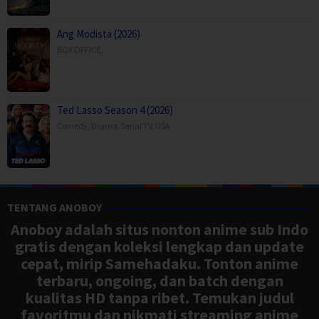
Ang Modista (2026)
BOX OFFICE
,
Ted Lasso Season 4 (2026)
Comedy
,
Drama
,
Serial TV
,
USA
TENTANG ANOBOY
Anoboy adalah situs nonton anime sub Indo
gratis dengan koleksi lengkap dan update
cepat, mirip Samehadaku. Tonton anime
terbaru, ongoing, dan batch dengan
kualitas HD tanpa ribet. Temukan judul
favoritmu dan nikmati streaming anime