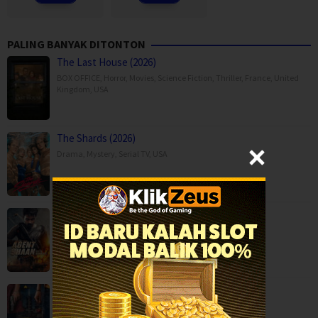
PALING BANYAK DITONTON
The Last House (2026)
BOX OFFICE
,
Horror
,
Movies
,
Science Fiction
,
Thriller
,
France
,
United
Kingdom
,
USA
The Shards (2026)
Drama
,
Mystery
,
Serial TV
,
USA
Agent Shaan: Elite Pursuit (2026)
Action
,
Movies
,
Anaganaga Australia Lo (2025)
Crime
,
Movies
,
Mystery
,
Thriller
,