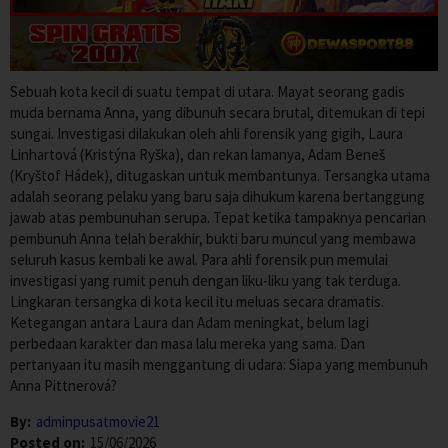
Sebuah kota kecil di suatu tempat di utara. Mayat seorang gadis
muda bernama Anna, yang dibunuh secara brutal, ditemukan di tepi
sungai. Investigasi dilakukan oleh ahli forensik yang gigih, Laura
Linhartová (Kristýna Ryška), dan rekan lamanya, Adam Beneš
(Kryštof Hádek), ditugaskan untuk membantunya. Tersangka utama
adalah seorang pelaku yang baru saja dihukum karena bertanggung
jawab atas pembunuhan serupa. Tepat ketika tampaknya pencarian
pembunuh Anna telah berakhir, bukti baru muncul yang membawa
seluruh kasus kembali ke awal. Para ahli forensik pun memulai
investigasi yang rumit penuh dengan liku-liku yang tak terduga.
Lingkaran tersangka di kota kecil itu meluas secara dramatis.
Ketegangan antara Laura dan Adam meningkat, belum lagi
perbedaan karakter dan masa lalu mereka yang sama. Dan
pertanyaan itu masih menggantung di udara: Siapa yang membunuh
Anna Pittnerová?
By:
adminpusatmovie21
Posted on:
15/06/2026