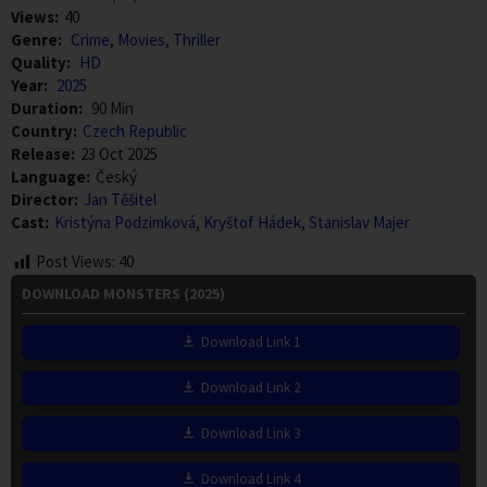
Views:
40
Genre:
Crime
,
Movies
,
Thriller
Quality:
HD
Year:
2025
Duration:
90 Min
Country:
Czech Republic
Release:
23 Oct 2025
Language:
Český
Director:
Jan Těšitel
Cast:
Kristýna Podzimková
,
Kryštof Hádek
,
Stanislav Majer
Post Views:
40
DOWNLOAD MONSTERS (2025)
Download Link 1
Download Link 2
Download Link 3
Download Link 4