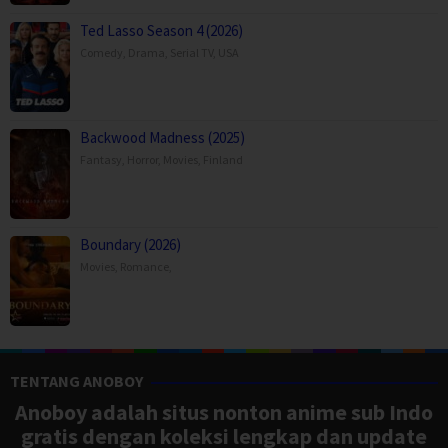
Ted Lasso Season 4 (2026)
Comedy
,
Drama
,
Serial TV
,
USA
Backwood Madness (2025)
Fantasy
,
Horror
,
Movies
,
Finland
Boundary (2026)
Movies
,
Romance
,
TENTANG ANOBOY
Anoboy adalah situs nonton anime sub Indo
gratis dengan koleksi lengkap dan update