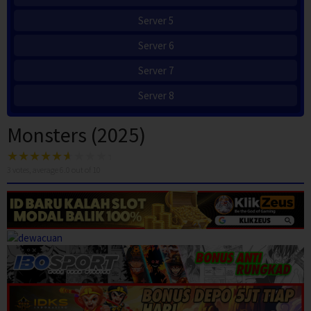
Server 5
Server 6
Server 7
Server 8
Monsters (2025)
3
votes, average
6.0
out of 10