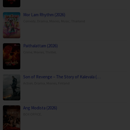
Mor Lam Rhythm (2026)
Comedy
,
Drama
,
Movies
,
Music
,
Thailand
Paithalattam (2026)
Crime
,
Movies
,
Thriller
,
Son of Revenge – The Story of Kalevala (…
Action
,
Drama
,
Movies
,
Finland
Ang Modista (2026)
BOX OFFICE
,