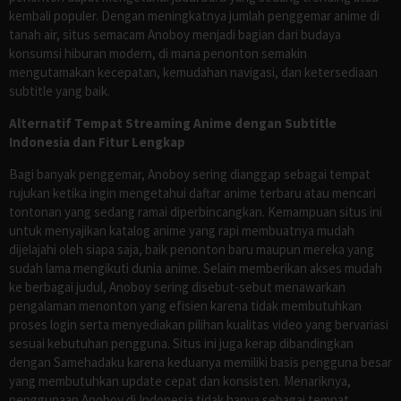
kembali populer. Dengan meningkatnya jumlah penggemar anime di
tanah air, situs semacam Anoboy menjadi bagian dari budaya
konsumsi hiburan modern, di mana penonton semakin
mengutamakan kecepatan, kemudahan navigasi, dan ketersediaan
subtitle yang baik.
Alternatif Tempat Streaming Anime dengan Subtitle
Indonesia dan Fitur Lengkap
Bagi banyak penggemar, Anoboy sering dianggap sebagai tempat
rujukan ketika ingin mengetahui daftar anime terbaru atau mencari
tontonan yang sedang ramai diperbincangkan. Kemampuan situs ini
untuk menyajikan katalog anime yang rapi membuatnya mudah
dijelajahi oleh siapa saja, baik penonton baru maupun mereka yang
sudah lama mengikuti dunia anime. Selain memberikan akses mudah
ke berbagai judul, Anoboy sering disebut-sebut menawarkan
pengalaman menonton yang efisien karena tidak membutuhkan
proses login serta menyediakan pilihan kualitas video yang bervariasi
sesuai kebutuhan pengguna. Situs ini juga kerap dibandingkan
dengan Samehadaku karena keduanya memiliki basis pengguna besar
yang membutuhkan update cepat dan konsisten. Menariknya,
penggunaan Anoboy di Indonesia tidak hanya sebagai tempat