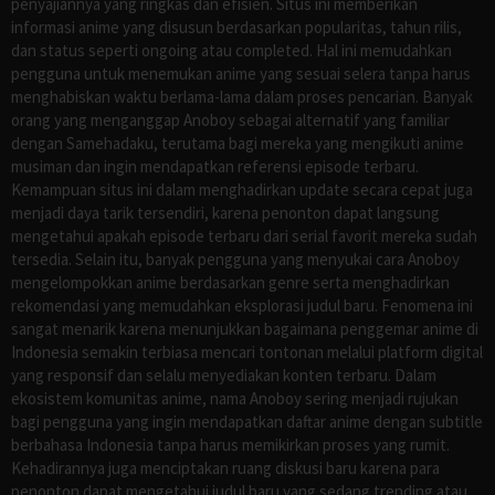
penyajiannya yang ringkas dan efisien. Situs ini memberikan
informasi anime yang disusun berdasarkan popularitas, tahun rilis,
dan status seperti ongoing atau completed. Hal ini memudahkan
pengguna untuk menemukan anime yang sesuai selera tanpa harus
menghabiskan waktu berlama-lama dalam proses pencarian. Banyak
orang yang menganggap Anoboy sebagai alternatif yang familiar
dengan Samehadaku, terutama bagi mereka yang mengikuti anime
musiman dan ingin mendapatkan referensi episode terbaru.
Kemampuan situs ini dalam menghadirkan update secara cepat juga
menjadi daya tarik tersendiri, karena penonton dapat langsung
mengetahui apakah episode terbaru dari serial favorit mereka sudah
tersedia. Selain itu, banyak pengguna yang menyukai cara Anoboy
mengelompokkan anime berdasarkan genre serta menghadirkan
rekomendasi yang memudahkan eksplorasi judul baru. Fenomena ini
sangat menarik karena menunjukkan bagaimana penggemar anime di
Indonesia semakin terbiasa mencari tontonan melalui platform digital
yang responsif dan selalu menyediakan konten terbaru. Dalam
ekosistem komunitas anime, nama Anoboy sering menjadi rujukan
bagi pengguna yang ingin mendapatkan daftar anime dengan subtitle
berbahasa Indonesia tanpa harus memikirkan proses yang rumit.
Kehadirannya juga menciptakan ruang diskusi baru karena para
penonton dapat mengetahui judul baru yang sedang trending atau