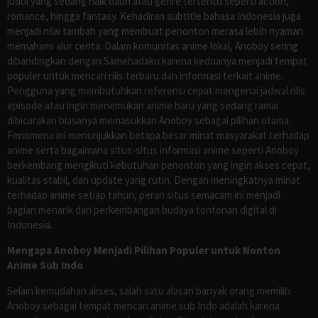
judul yang sedang naik daun atau genre tertentu seperti action,
romance, hingga fantasy. Kehadiran subtitle bahasa Indonesia juga
menjadi nilai tambah yang membuat penonton merasa lebih nyaman
memahami alur cerita. Dalam komunitas anime lokal, Anoboy sering
dibandingkan dengan Samehadaku karena keduanya menjadi tempat
populer untuk mencari rilis terbaru dan informasi terkait anime.
Pengguna yang membutuhkan referensi cepat mengenai jadwal rilis
episode atau ingin menemukan anime baru yang sedang ramai
dibicarakan biasanya memasukkan Anoboy sebagai pilihan utama.
Fenomena ini menunjukkan betapa besar minat masyarakat terhadap
anime serta bagaimana situs-situs informasi anime seperti Anoboy
berkembang mengikuti kebutuhan penonton yang ingin akses cepat,
kualitas stabil, dan update yang rutin. Dengan meningkatnya minat
terhadap anime setiap tahun, peran situs semacam ini menjadi
bagian menarik dari perkembangan budaya tontonan digital di
Indonesia.
Mengapa Anoboy Menjadi Pilihan Populer untuk Nonton
Anime Sub Indo
Selain kemudahan akses, salah satu alasan banyak orang memilih
Anoboy sebagai tempat mencari anime sub Indo adalah karena