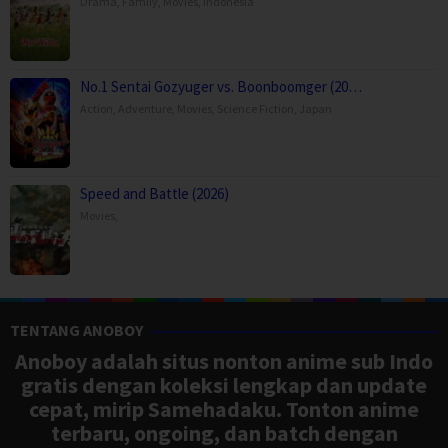
Drama
,
Family
,
Movies
,
Indonesia
No.1 Sentai Gozyuger vs. Boonboomger (20…
Action
,
Adventure
,
Movies
,
Science Fiction
,
Japan
Speed and Battle (2026)
Movies
,
TENTANG ANOBOY
Anoboy adalah situs nonton anime sub Indo
gratis dengan koleksi lengkap dan update
cepat, mirip Samehadaku. Tonton anime
terbaru, ongoing, dan batch dengan