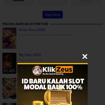
View More
PALING BANYAK DITONTON
Beast Race (2026)
Action
,
Movies
,
Science Fiction
,
Thriller
,
Brazil
Big Baby (2025)
Horror
,
Movies
,
USA
Crayon Shin-chan the Movie: Super Hot! T…
Adventure
,
Animation
,
Comedy
,
Japan
Elf Pig Conquered The Demons (2026)