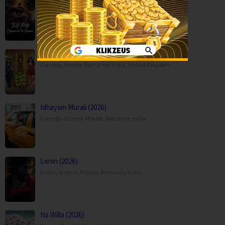
Adventure
,
Fantasy
,
Movies
,
Hai Jawani Toh Ishq Hona Hai (2026)
Comedy
,
Movies
,
Romance
,
India
,
United Kingdom
Idhayam Murali (2026)
Comedy
,
Drama
,
Movies
,
Romance
,
India
Lenin (2026)
Action
,
Drama
,
Movies
,
Romance
,
India
Na Willa (2026)