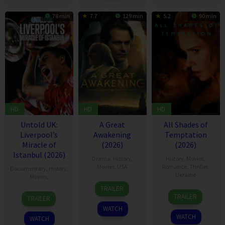
78 min
7.7
129 min
5.2
90 min
HD
HD
HD
Untold UK:
A Great
All Shades of
Liverpool’s
Awakening
Temptation
Miracle of
(2026)
(2026)
Istanbul (2026)
Drama
,
History
,
History
,
Movies
,
Movies
,
USA
Romance
,
Thriller
,
Documentary
,
History
,
Ukraine
Movies
,
3
Joshua
TRAILER
5
Iryna
19
Matthew
Apr
Enck
TRAILER
TRAILER
Feb
Gromozda
May
Rudge
2026
WATCH
2026
2026
WATCH
WATCH