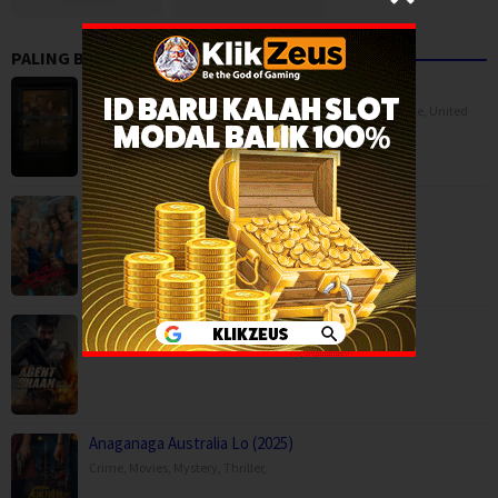
PALING BANYAK DITONTON
The Last House (2026)
BOX OFFICE
,
Horror
,
Movies
,
Science Fiction
,
Thriller
,
France
,
United
Kingdom
,
USA
The Shards (2026)
Drama
,
Mystery
,
Serial TV
,
USA
Agent Shaan: Elite Pursuit (2026)
Action
,
Movies
,
Anaganaga Australia Lo (2025)
Crime
,
Movies
,
Mystery
,
Thriller
,