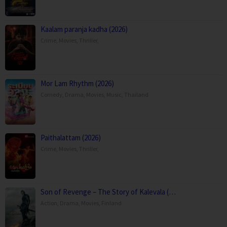
Kaalam paranja kadha (2026)
Crime
,
Movies
,
Thriller
,
Mor Lam Rhythm (2026)
Comedy
,
Drama
,
Movies
,
Music
,
Thailand
Paithalattam (2026)
Crime
,
Movies
,
Thriller
,
Son of Revenge – The Story of Kalevala (…
Action
,
Drama
,
Movies
,
Finland