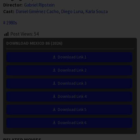
Director:
Gabriel Ripstein
Cast:
Daniel Giménez Cacho
,
Diego Luna
,
Karla Souza
1980s
Post Views:
54
DOWNLOAD MEXICO 86 (2026)
Download Link 1
Download Link 2
Download Link 3
Download Link 4
Download Link 5
Download Link 6
RELATED MOVIES