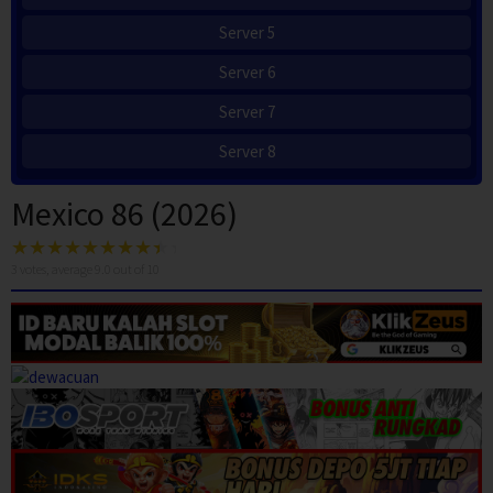
Server 5
Server 6
Server 7
Server 8
Mexico 86 (2026)
3
votes, average
9.0
out of 10