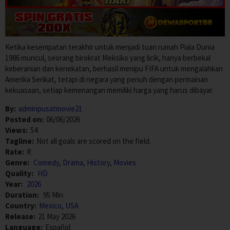
Ketika kesempatan terakhir untuk menjadi tuan rumah Piala Dunia
1986 muncul, seorang birokrat Meksiko yang licik, hanya berbekal
keberanian dan kenekatan, berhasil menipu FIFA untuk mengalahkan
Amerika Serikat, tetapi di negara yang penuh dengan permainan
kekuasaan, setiap kemenangan memiliki harga yang harus dibayar.
By:
adminpusatmovie21
Posted on:
06/06/2026
Views:
54
Tagline:
Not all goals are scored on the field.
Rate:
R
Genre:
Comedy
,
Drama
,
History
,
Movies
Quality:
HD
Year:
2026
Duration:
95 Min
Country:
Mexico
,
USA
Release:
21 May 2026
Language:
Español