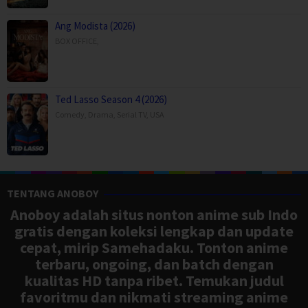
Ang Modista (2026)
BOX OFFICE
,
Ted Lasso Season 4 (2026)
Comedy
,
Drama
,
Serial TV
,
USA
TENTANG ANOBOY
Anoboy adalah situs nonton anime sub Indo
gratis dengan koleksi lengkap dan update
cepat, mirip Samehadaku. Tonton anime
terbaru, ongoing, dan batch dengan
kualitas HD tanpa ribet. Temukan judul
favoritmu dan nikmati streaming anime