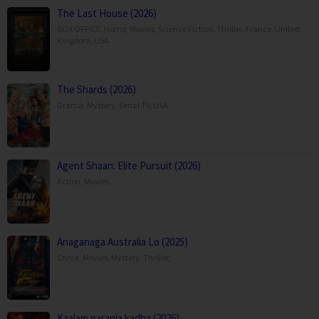
The Last House (2026)
BOX OFFICE
,
Horror
,
Movies
,
Science Fiction
,
Thriller
,
France
,
United
Kingdom
,
USA
The Shards (2026)
Drama
,
Mystery
,
Serial TV
,
USA
Agent Shaan: Elite Pursuit (2026)
Action
,
Movies
,
Anaganaga Australia Lo (2025)
Crime
,
Movies
,
Mystery
,
Thriller
,
Kaalam paranja kadha (2026)