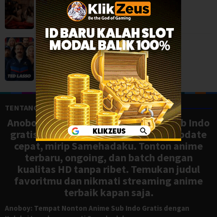
BOX OFFICE
,
Ted Lasso Season 4 (2026)
Comedy
,
Drama
,
Serial TV
,
USA
TENTANG ANOBOY
Anoboy adalah situs nonton anime sub Indo
gratis dengan koleksi lengkap dan update
cepat, mirip Samehadaku. Tonton anime
terbaru, ongoing, dan batch dengan
kualitas HD tanpa ribet. Temukan judul
favoritmu dan nikmati streaming anime
terbaik kapan saja.
Anoboy: Tempat Nonton Anime Sub Indo Gratis dengan