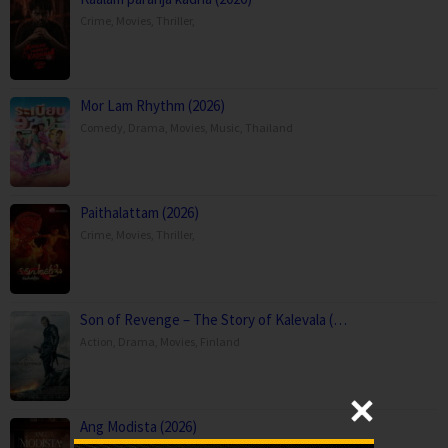
Crime
,
Movies
,
Thriller
,
Mor Lam Rhythm (2026)
Comedy
,
Drama
,
Movies
,
Music
,
Thailand
Paithalattam (2026)
Crime
,
Movies
,
Thriller
,
Son of Revenge – The Story of Kalevala (…
Action
,
Drama
,
Movies
,
Finland
Ang Modista (2026)