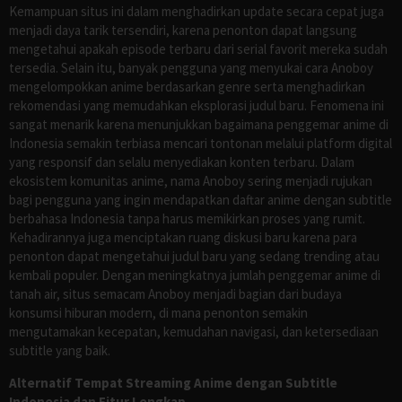
Kemampuan situs ini dalam menghadirkan update secara cepat juga
menjadi daya tarik tersendiri, karena penonton dapat langsung
mengetahui apakah episode terbaru dari serial favorit mereka sudah
tersedia. Selain itu, banyak pengguna yang menyukai cara Anoboy
mengelompokkan anime berdasarkan genre serta menghadirkan
rekomendasi yang memudahkan eksplorasi judul baru. Fenomena ini
sangat menarik karena menunjukkan bagaimana penggemar anime di
Indonesia semakin terbiasa mencari tontonan melalui platform digital
yang responsif dan selalu menyediakan konten terbaru. Dalam
ekosistem komunitas anime, nama Anoboy sering menjadi rujukan
bagi pengguna yang ingin mendapatkan daftar anime dengan subtitle
berbahasa Indonesia tanpa harus memikirkan proses yang rumit.
Kehadirannya juga menciptakan ruang diskusi baru karena para
penonton dapat mengetahui judul baru yang sedang trending atau
kembali populer. Dengan meningkatnya jumlah penggemar anime di
tanah air, situs semacam Anoboy menjadi bagian dari budaya
konsumsi hiburan modern, di mana penonton semakin
mengutamakan kecepatan, kemudahan navigasi, dan ketersediaan
subtitle yang baik.
Alternatif Tempat Streaming Anime dengan Subtitle
Indonesia dan Fitur Lengkap