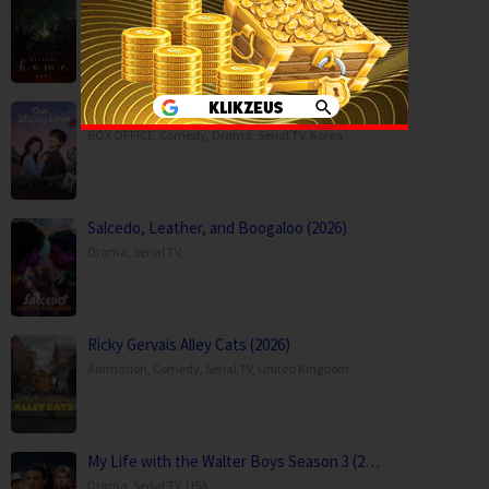
Horror
,
Movies
,
Austria
,
Germany
Our Sticky Love (2026)
BOX OFFICE
,
Comedy
,
Drama
,
Serial TV
,
Korea
Salcedo, Leather, and Boogaloo (2026)
Drama
,
Serial TV
,
Ricky Gervais Alley Cats (2026)
Animation
,
Comedy
,
Serial TV
,
United Kingdom
My Life with the Walter Boys Season 3 (2…
Drama
,
Serial TV
,
USA