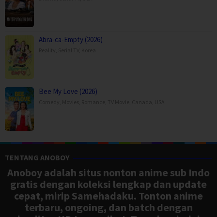
Abra-ca-Empty (2026)
Reality
,
Serial TV
,
Korea
Bee My Love (2026)
Comedy
,
Movies
,
Romance
,
TV Movie
,
Canada
,
USA
TENTANG ANOBOY
Anoboy adalah situs nonton anime sub Indo
gratis dengan koleksi lengkap dan update
cepat, mirip Samehadaku. Tonton anime
terbaru, ongoing, dan batch dengan