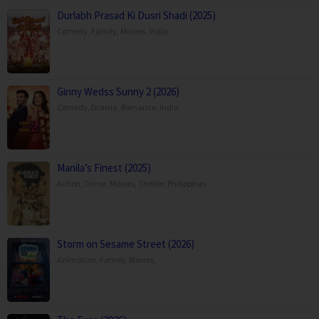
Durlabh Prasad Ki Dusri Shadi (2025)
Comedy
,
Family
,
Movies
,
India
Ginny Wedss Sunny 2 (2026)
Comedy
,
Drama
,
Romance
,
India
Manila’s Finest (2025)
Action
,
Crime
,
Movies
,
Thriller
,
Philippines
Storm on Sesame Street (2026)
Animation
,
Family
,
Movies
,