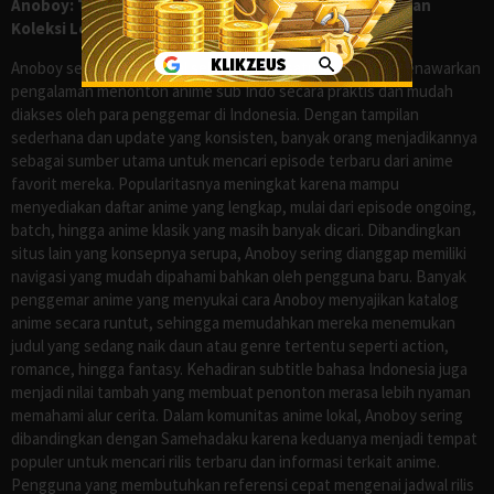
Anoboy: Tempat Nonton Anime Sub Indo Gratis dengan
Koleksi Lengkap seperti Samehadaku
Anoboy sejak lama dikenal sebagai salah satu situs yang menawarkan
pengalaman menonton anime sub Indo secara praktis dan mudah
diakses oleh para penggemar di Indonesia. Dengan tampilan
sederhana dan update yang konsisten, banyak orang menjadikannya
sebagai sumber utama untuk mencari episode terbaru dari anime
favorit mereka. Popularitasnya meningkat karena mampu
menyediakan daftar anime yang lengkap, mulai dari episode ongoing,
batch, hingga anime klasik yang masih banyak dicari. Dibandingkan
situs lain yang konsepnya serupa, Anoboy sering dianggap memiliki
navigasi yang mudah dipahami bahkan oleh pengguna baru. Banyak
penggemar anime yang menyukai cara Anoboy menyajikan katalog
anime secara runtut, sehingga memudahkan mereka menemukan
judul yang sedang naik daun atau genre tertentu seperti action,
romance, hingga fantasy. Kehadiran subtitle bahasa Indonesia juga
menjadi nilai tambah yang membuat penonton merasa lebih nyaman
memahami alur cerita. Dalam komunitas anime lokal, Anoboy sering
dibandingkan dengan Samehadaku karena keduanya menjadi tempat
populer untuk mencari rilis terbaru dan informasi terkait anime.
Pengguna yang membutuhkan referensi cepat mengenai jadwal rilis