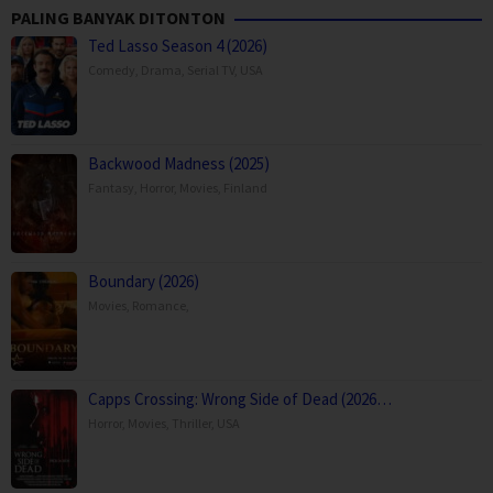
PALING BANYAK DITONTON
Ted Lasso Season 4 (2026)
Comedy
,
Drama
,
Serial TV
,
USA
Backwood Madness (2025)
Fantasy
,
Horror
,
Movies
,
Finland
Boundary (2026)
Movies
,
Romance
,
Capps Crossing: Wrong Side of Dead (2026…
Horror
,
Movies
,
Thriller
,
USA