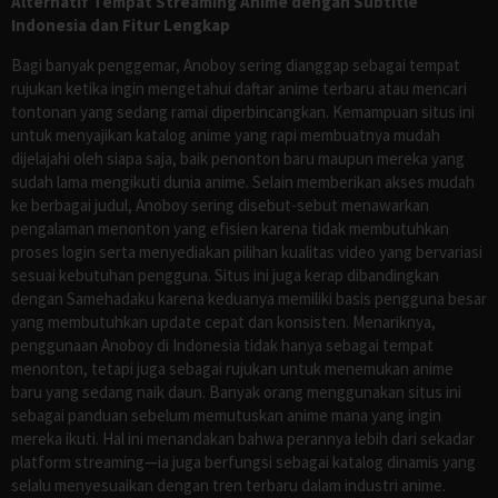
Alternatif Tempat Streaming Anime dengan Subtitle
Indonesia dan Fitur Lengkap
Bagi banyak penggemar, Anoboy sering dianggap sebagai tempat
rujukan ketika ingin mengetahui daftar anime terbaru atau mencari
tontonan yang sedang ramai diperbincangkan. Kemampuan situs ini
untuk menyajikan katalog anime yang rapi membuatnya mudah
dijelajahi oleh siapa saja, baik penonton baru maupun mereka yang
sudah lama mengikuti dunia anime. Selain memberikan akses mudah
ke berbagai judul, Anoboy sering disebut-sebut menawarkan
pengalaman menonton yang efisien karena tidak membutuhkan
proses login serta menyediakan pilihan kualitas video yang bervariasi
sesuai kebutuhan pengguna. Situs ini juga kerap dibandingkan
dengan Samehadaku karena keduanya memiliki basis pengguna besar
yang membutuhkan update cepat dan konsisten. Menariknya,
penggunaan Anoboy di Indonesia tidak hanya sebagai tempat
menonton, tetapi juga sebagai rujukan untuk menemukan anime
baru yang sedang naik daun. Banyak orang menggunakan situs ini
sebagai panduan sebelum memutuskan anime mana yang ingin
mereka ikuti. Hal ini menandakan bahwa perannya lebih dari sekadar
platform streaming—ia juga berfungsi sebagai katalog dinamis yang
selalu menyesuaikan dengan tren terbaru dalam industri anime.