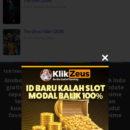
The Eyes (2026)
Horror
,
Movies
,
Thriller
,
Korea
The Ghost Killer (2026)
Action
,
Movies
,
China
TENTANG ANOBOY
Anoboy adalah situs nonton anime sub Indo
gratis dengan koleksi lengkap dan update
cepat, mirip Samehadaku. Tonton anime
terbaru, ongoing, dan batch dengan
kualitas HD tanpa ribet. Temukan judul
favoritmu dan nikmati streaming anime
terbaik kapan saja.