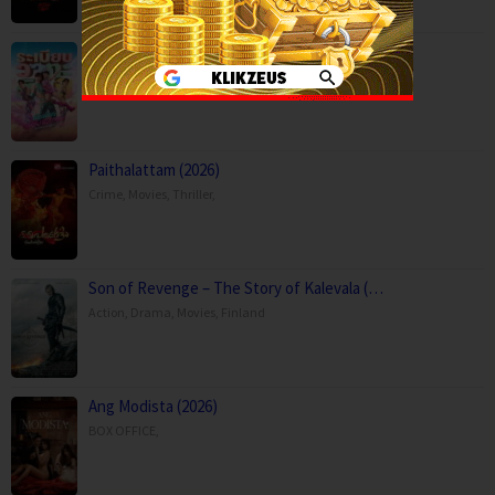
Mor Lam Rhythm (2026)
Comedy
,
Drama
,
Movies
,
Music
,
Thailand
Paithalattam (2026)
Crime
,
Movies
,
Thriller
,
Son of Revenge – The Story of Kalevala (…
Action
,
Drama
,
Movies
,
Finland
Ang Modista (2026)
BOX OFFICE
,