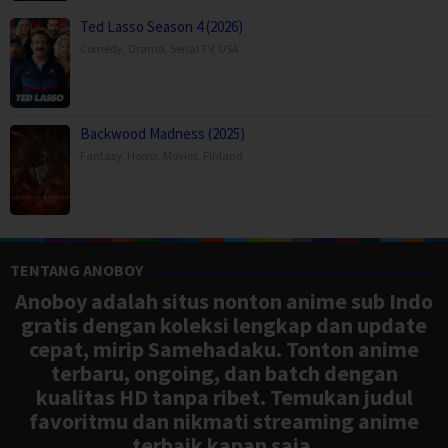
Ted Lasso Season 4 (2026)
Comedy
,
Drama
,
Serial TV
,
USA
Backwood Madness (2025)
Fantasy
,
Horror
,
Movies
,
Finland
TENTANG ANOBOY
Anoboy adalah situs nonton anime sub Indo
gratis dengan koleksi lengkap dan update
cepat, mirip Samehadaku. Tonton anime
terbaru, ongoing, dan batch dengan
kualitas HD tanpa ribet. Temukan judul
favoritmu dan nikmati streaming anime
terbaik kapan saja.