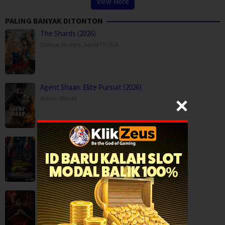
View More
PALING BANYAK DITONTON
The Shards (2026)
Drama
,
Mystery
,
Serial TV
,
USA
Agent Shaan: Elite Pursuit (2026)
Action
,
Movies
,
Anaganaga Australia Lo (2025)
Crime
,
Movies
,
Mystery
,
Thriller
,
Kaalam paranja kadha (2026)
Crime
,
Movies
,
Thriller
,