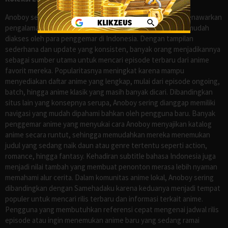
Anoboy sejak lama dikenal sebagai salah satu situs yang menawarkan
pengalaman menonton anime sub Indo secara praktis dan mudah
diakses oleh para penggemar di Indonesia. Dengan tampilan
sederhana dan update yang konsisten, banyak orang menjadikannya
sebagai sumber utama untuk mencari episode terbaru dari anime
favorit mereka. Popularitasnya meningkat karena mampu
menyediakan daftar anime yang lengkap, mulai dari episode ongoing,
batch, hingga anime klasik yang masih banyak dicari. Dibandingkan
situs lain yang konsepnya serupa, Anoboy sering dianggap memiliki
navigasi yang mudah dipahami bahkan oleh pengguna baru. Banyak
penggemar anime yang menyukai cara Anoboy menyajikan katalog
anime secara runtut, sehingga memudahkan mereka menemukan
judul yang sedang naik daun atau genre tertentu seperti action,
romance, hingga fantasy. Kehadiran subtitle bahasa Indonesia juga
menjadi nilai tambah yang membuat penonton merasa lebih nyaman
memahami alur cerita. Dalam komunitas anime lokal, Anoboy sering
dibandingkan dengan Samehadaku karena keduanya menjadi tempat
populer untuk mencari rilis terbaru dan informasi terkait anime.
Pengguna yang membutuhkan referensi cepat mengenai jadwal rilis
episode atau ingin menemukan anime baru yang sedang ramai