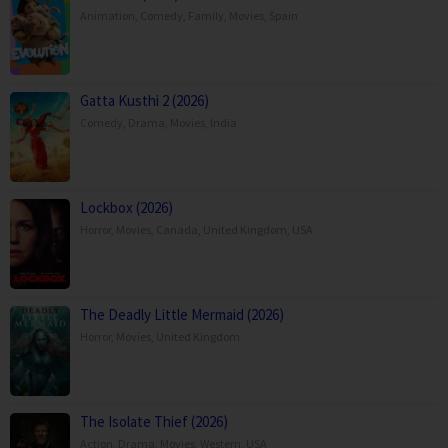
Animation
,
Comedy
,
Family
,
Movies
,
Spain
Gatta Kusthi 2 (2026)
Comedy
,
Drama
,
Movies
,
India
Lockbox (2026)
Horror
,
Movies
,
Canada
,
United Kingdom
,
USA
The Deadly Little Mermaid (2026)
Horror
,
Movies
,
United Kingdom
The Isolate Thief (2026)
Action
,
Drama
,
Movies
,
Western
,
USA