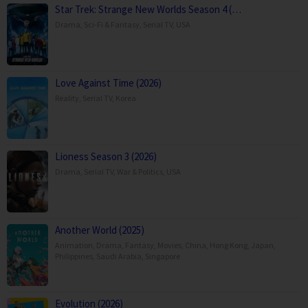
Star Trek: Strange New Worlds Season 4 (…
Drama
,
Sci-Fi & Fantasy
,
Serial TV
,
USA
Love Against Time (2026)
Reality
,
Serial TV
,
Korea
Lioness Season 3 (2026)
Drama
,
Serial TV
,
War & Politics
,
USA
Another World (2025)
Animation
,
Drama
,
Fantasy
,
Movies
,
China
,
Hong Kong
,
Japan
,
Philippines
,
Saudi Arabia
,
Singapore
Evolution (2026)