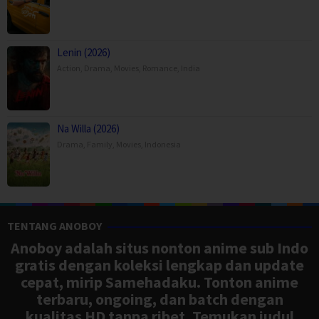
Lenin (2026)
Action
,
Drama
,
Movies
,
Romance
,
India
Na Willa (2026)
Drama
,
Family
,
Movies
,
Indonesia
TENTANG ANOBOY
Anoboy adalah situs nonton anime sub Indo
gratis dengan koleksi lengkap dan update
cepat, mirip Samehadaku. Tonton anime
terbaru, ongoing, dan batch dengan
kualitas HD tanpa ribet. Temukan judul