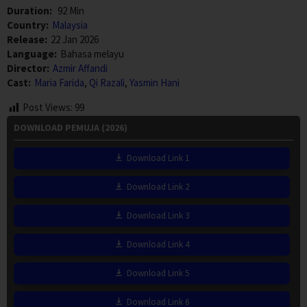
Duration:
92 Min
Country:
Malaysia
Release:
22 Jan 2026
Language:
Bahasa melayu
Director:
Azmir Affandi
Cast:
Maria Farida
,
Qi Razali
,
Yasmin Hani
Post Views:
99
DOWNLOAD PEMUJA (2026)
Download Link 1
Download Link 2
Download Link 3
Download Link 4
Download Link 5
Download Link 6