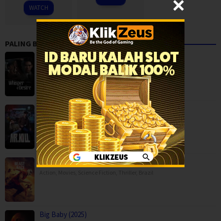
2026
WATCH
PALING BANYAK DITONTON
Whisper of Desire (2026)
Mystery
,
Serial TV
,
Mr.Kill (2026)
Drama
,
Mystery
,
Serial TV
,
Thailand
Beast Race (2026)
Action
,
Movies
,
Science Fiction
,
Thriller
,
Brazil
Big Baby (2025)