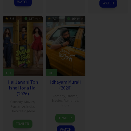
2026
WATCH
WATCH
5.6
137 min
7.7
164 min
HD
HD
Hai Jawani Toh
Idhayam Murali
Ishq Hona Hai
(2026)
(2026)
Comedy
,
Drama
,
Movies
,
Romance
,
Comedy
,
Movies
,
India
Romance
,
India
,
United Kingdom
10
Aakash
TRAILER
4
David
Jul
Baskaran
TRAILER
Jun
Dhawan
2026
WATCH