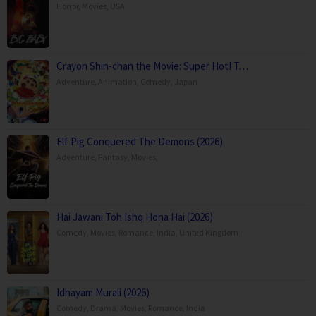
Horror
,
Movies
,
USA
Crayon Shin-chan the Movie: Super Hot! T…
Adventure
,
Animation
,
Comedy
,
Japan
Elf Pig Conquered The Demons (2026)
Adventure
,
Fantasy
,
Movies
,
Hai Jawani Toh Ishq Hona Hai (2026)
Comedy
,
Movies
,
Romance
,
India
,
United Kingdom
Idhayam Murali (2026)
Comedy
,
Drama
,
Movies
,
Romance
,
India