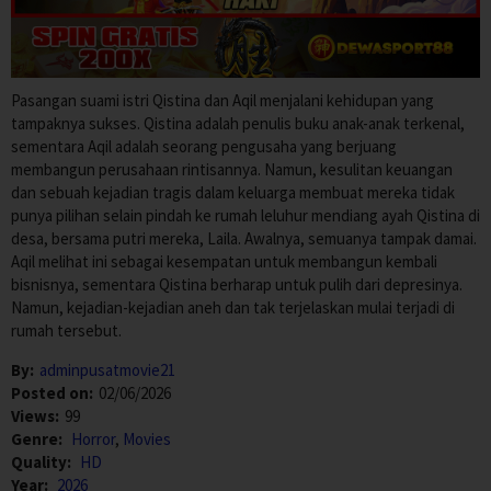
Pasangan suami istri Qistina dan Aqil menjalani kehidupan yang
tampaknya sukses. Qistina adalah penulis buku anak-anak terkenal,
sementara Aqil adalah seorang pengusaha yang berjuang
membangun perusahaan rintisannya. Namun, kesulitan keuangan
dan sebuah kejadian tragis dalam keluarga membuat mereka tidak
punya pilihan selain pindah ke rumah leluhur mendiang ayah Qistina di
desa, bersama putri mereka, Laila. Awalnya, semuanya tampak damai.
Aqil melihat ini sebagai kesempatan untuk membangun kembali
bisnisnya, sementara Qistina berharap untuk pulih dari depresinya.
Namun, kejadian-kejadian aneh dan tak terjelaskan mulai terjadi di
rumah tersebut.
By:
adminpusatmovie21
Posted on:
02/06/2026
Views:
99
Genre:
Horror
,
Movies
Quality:
HD
Year:
2026