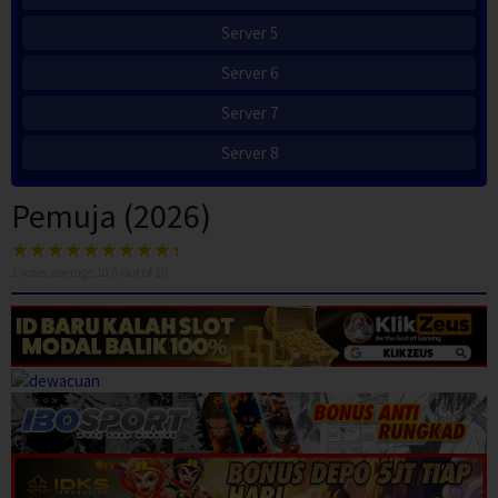
Server 5
Server 6
Server 7
Server 8
Pemuja (2026)
1
votes, average
10.0
out of 10