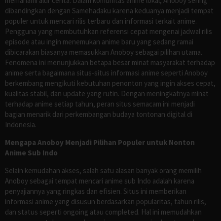
memahami alur cerita. Dalam komunitas anime lokal, Anoboy sering
dibandingkan dengan Samehadaku karena keduanya menjadi tempat
populer untuk mencari rilis terbaru dan informasi terkait anime.
Pengguna yang membutuhkan referensi cepat mengenai jadwal rilis
episode atau ingin menemukan anime baru yang sedang ramai
dibicarakan biasanya memasukkan Anoboy sebagai pilihan utama.
Fenomena ini menunjukkan betapa besar minat masyarakat terhadap
anime serta bagaimana situs-situs informasi anime seperti Anoboy
berkembang mengikuti kebutuhan penonton yang ingin akses cepat,
kualitas stabil, dan update yang rutin. Dengan meningkatnya minat
terhadap anime setiap tahun, peran situs semacam ini menjadi
bagian menarik dari perkembangan budaya tontonan digital di
Indonesia.
Mengapa Anoboy Menjadi Pilihan Populer untuk Nonton
Anime Sub Indo
Selain kemudahan akses, salah satu alasan banyak orang memilih
Anoboy sebagai tempat mencari anime sub Indo adalah karena
penyajiannya yang ringkas dan efisien. Situs ini memberikan
informasi anime yang disusun berdasarkan popularitas, tahun rilis,
dan status seperti ongoing atau completed. Hal ini memudahkan