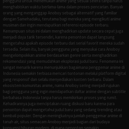
pengguna untuk menemukan anime yang sesuai selera tanpa harus
menghabiskan waktu berlama-lama dalam proses pencarian. Banyak
orang yang menganggap Anoboy sebagai alternatif yang familiar
dengan Samehadaku, terutama bagi mereka yang mengikuti anime
musiman dan ingin mendapatkan referensi episode terbaru.
Kemampuan situs ini dalam menghadirkan update secara cepat juga
menjadi daya tarik tersendiri, karena penonton dapat langsung
mengetahui apakah episode terbaru dari serial favorit mereka sudah
tersedia. Selain itu, banyak pengguna yang menyukai cara Anoboy
mengelompokkan anime berdasarkan genre serta menghadirkan
rekomendasi yang memudahkan eksplorasi judul baru. Fenomena ini
sangat menarik karena menunjukkan bagaimana penggemar anime di
Indonesia semakin terbiasa mencari tontonan melalui platform digital
yang responsif dan selalu menyediakan konten terbaru. Dalam
ekosistem komunitas anime, nama Anoboy sering menjadi rujukan
bagi pengguna yang ingin mendapatkan daftar anime dengan subtitle
berbahasa Indonesia tanpa harus memikirkan proses yang rumit.
Kehadirannya juga menciptakan ruang diskusi baru karena para
penonton dapat mengetahui judul baru yang sedang trending atau
kembali populer. Dengan meningkatnya jumlah penggemar anime di
tanah air, situs semacam Anoboy menjadi bagian dari budaya
konsumsi hiburan modern, di mana penonton semakin