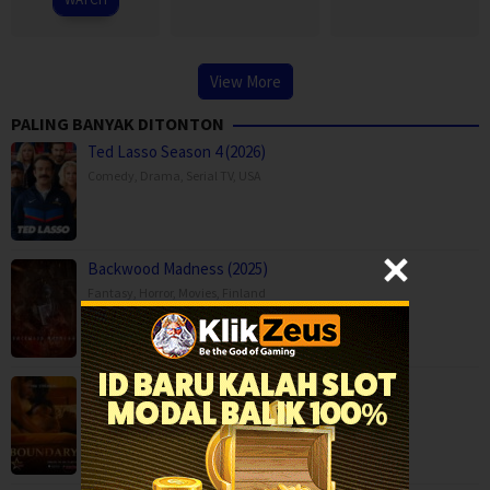
View More
PALING BANYAK DITONTON
Ted Lasso Season 4 (2026)
Comedy
,
Drama
,
Serial TV
,
USA
Backwood Madness (2025)
Fantasy
,
Horror
,
Movies
,
Finland
Boundary (2026)
Movies
,
Romance
,