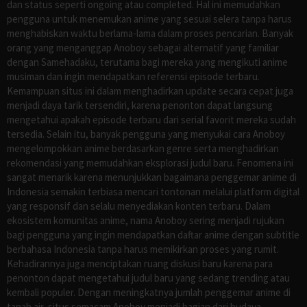
dan status seperti ongoing atau completed. Hal ini memudahkan
pengguna untuk menemukan anime yang sesuai selera tanpa harus
menghabiskan waktu berlama-lama dalam proses pencarian. Banyak
orang yang menganggap Anoboy sebagai alternatif yang familiar
dengan Samehadaku, terutama bagi mereka yang mengikuti anime
musiman dan ingin mendapatkan referensi episode terbaru.
Kemampuan situs ini dalam menghadirkan update secara cepat juga
menjadi daya tarik tersendiri, karena penonton dapat langsung
mengetahui apakah episode terbaru dari serial favorit mereka sudah
tersedia. Selain itu, banyak pengguna yang menyukai cara Anoboy
mengelompokkan anime berdasarkan genre serta menghadirkan
rekomendasi yang memudahkan eksplorasi judul baru. Fenomena ini
sangat menarik karena menunjukkan bagaimana penggemar anime di
Indonesia semakin terbiasa mencari tontonan melalui platform digital
yang responsif dan selalu menyediakan konten terbaru. Dalam
ekosistem komunitas anime, nama Anoboy sering menjadi rujukan
bagi pengguna yang ingin mendapatkan daftar anime dengan subtitle
berbahasa Indonesia tanpa harus memikirkan proses yang rumit.
Kehadirannya juga menciptakan ruang diskusi baru karena para
penonton dapat mengetahui judul baru yang sedang trending atau
kembali populer. Dengan meningkatnya jumlah penggemar anime di
tanah air, situs semacam Anoboy menjadi bagian dari budaya