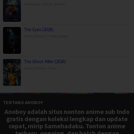
Animation
,
Family
,
Movies
,
The Eyes (2026)
Horror
,
Movies
,
Thriller
,
Korea
The Ghost Killer (2026)
Action
,
Movies
,
China
TENTANG ANOBOY
Anoboy adalah situs nonton anime sub Indo
gratis dengan koleksi lengkap dan update
cepat, mirip Samehadaku. Tonton anime
terbaru, ongoing, dan batch dengan