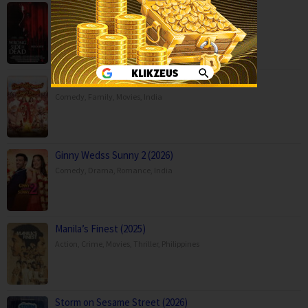
Capps Crossing: Wrong Side of Dead (2026…
Horror
,
Movies
,
Thriller
,
USA
Durlabh Prasad Ki Dusri Shadi (2025)
Comedy
,
Family
,
Movies
,
India
Ginny Wedss Sunny 2 (2026)
Comedy
,
Drama
,
Romance
,
India
Manila’s Finest (2025)
Action
,
Crime
,
Movies
,
Thriller
,
Philippines
Storm on Sesame Street (2026)