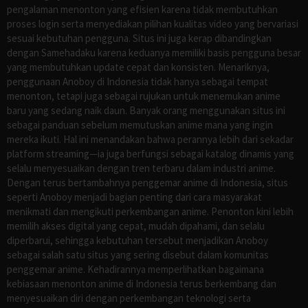
pengalaman menonton yang efisien karena tidak membutuhkan
proses login serta menyediakan pilihan kualitas video yang bervariasi
sesuai kebutuhan pengguna. Situs ini juga kerap dibandingkan
dengan Samehadaku karena keduanya memiliki basis pengguna besar
yang membutuhkan update cepat dan konsisten. Menariknya,
penggunaan Anoboy di Indonesia tidak hanya sebagai tempat
menonton, tetapi juga sebagai rujukan untuk menemukan anime
baru yang sedang naik daun. Banyak orang menggunakan situs ini
sebagai panduan sebelum memutuskan anime mana yang ingin
mereka ikuti. Hal ini menandakan bahwa perannya lebih dari sekadar
platform streaming—ia juga berfungsi sebagai katalog dinamis yang
selalu menyesuaikan dengan tren terbaru dalam industri anime.
Dengan terus bertambahnya penggemar anime di Indonesia, situs
seperti Anoboy menjadi bagian penting dari cara masyarakat
menikmati dan mengikuti perkembangan anime. Penonton kini lebih
memilih akses digital yang cepat, mudah dipahami, dan selalu
diperbarui, sehingga kebutuhan tersebut menjadikan Anoboy
sebagai salah satu situs yang sering disebut dalam komunitas
penggemar anime. Kehadirannya memperlihatkan bagaimana
kebiasaan menonton anime di Indonesia terus berkembang dan
menyesuaikan diri dengan perkembangan teknologi serta