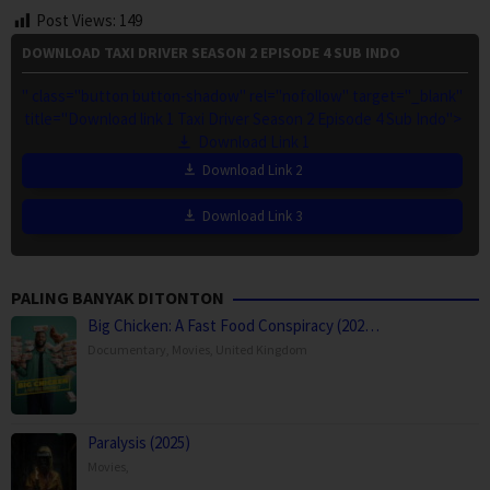
Post Views:
149
DOWNLOAD TAXI DRIVER SEASON 2 EPISODE 4 SUB INDO
" class="button button-shadow" rel="nofollow" target="_blank"
title="Download link 1 Taxi Driver Season 2 Episode 4 Sub Indo">
Download Link 1
Download Link 2
Download Link 3
PALING BANYAK DITONTON
Big Chicken: A Fast Food Conspiracy (202…
Documentary
,
Movies
,
United Kingdom
Paralysis (2025)
Movies
,