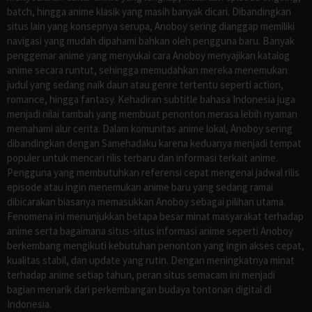
batch, hingga anime klasik yang masih banyak dicari. Dibandingkan
situs lain yang konsepnya serupa, Anoboy sering dianggap memiliki
navigasi yang mudah dipahami bahkan oleh pengguna baru. Banyak
penggemar anime yang menyukai cara Anoboy menyajikan katalog
anime secara runtut, sehingga memudahkan mereka menemukan
judul yang sedang naik daun atau genre tertentu seperti action,
romance, hingga fantasy. Kehadiran subtitle bahasa Indonesia juga
menjadi nilai tambah yang membuat penonton merasa lebih nyaman
memahami alur cerita. Dalam komunitas anime lokal, Anoboy sering
dibandingkan dengan Samehadaku karena keduanya menjadi tempat
populer untuk mencari rilis terbaru dan informasi terkait anime.
Pengguna yang membutuhkan referensi cepat mengenai jadwal rilis
episode atau ingin menemukan anime baru yang sedang ramai
dibicarakan biasanya memasukkan Anoboy sebagai pilihan utama.
Fenomena ini menunjukkan betapa besar minat masyarakat terhadap
anime serta bagaimana situs-situs informasi anime seperti Anoboy
berkembang mengikuti kebutuhan penonton yang ingin akses cepat,
kualitas stabil, dan update yang rutin. Dengan meningkatnya minat
terhadap anime setiap tahun, peran situs semacam ini menjadi
bagian menarik dari perkembangan budaya tontonan digital di
Indonesia.