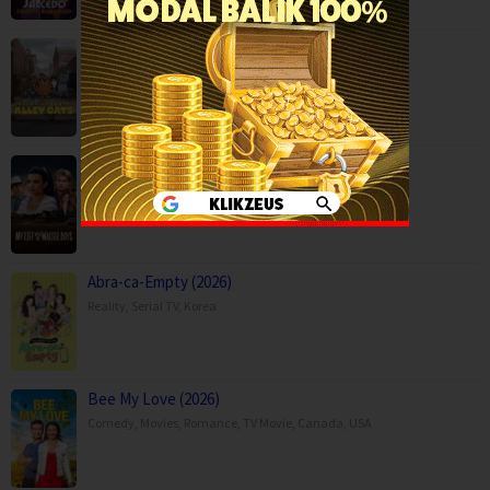
Ricky Gervais Alley Cats (2026)
Animation
,
Comedy
,
Serial TV
,
United Kingdom
My Life with the Walter Boys Season 3 (2…
Drama
,
Serial TV
,
USA
Abra-ca-Empty (2026)
Reality
,
Serial TV
,
Korea
Bee My Love (2026)
Comedy
,
Movies
,
Romance
,
TV Movie
,
Canada
,
USA