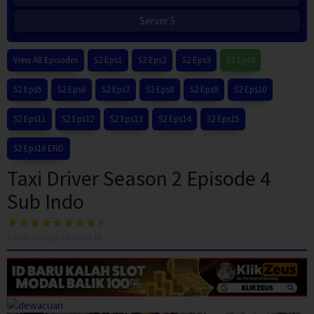
Server 5
View All Episodes
S2 Eps1
S2 Eps2
S2 Eps3
S2 Eps4
S2 Eps5
S2 Eps6
S2 Eps7
S2 Eps8
S2 Eps9
S2 Eps10
S2 Eps11
S2 Eps12
S2 Eps13
S2 Eps14
S2 Eps15
S2 Eps16 END
Taxi Driver Season 2 Episode 4
Sub Indo
1
votes, average
9.0
out of 10