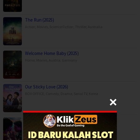
The Run (2025)
Action
,
Movies
,
Science Fiction
,
Thriller
,
Australia
Welcome Home Baby (2025)
Horror
,
Movies
,
Austria
,
Germany
Our Sticky Love (2026)
BOX OFFICE
,
Comedy
,
Drama
,
Serial TV
,
Korea
Salcedo, Leather, and Boogaloo (2026)
Drama
,
Serial TV
,