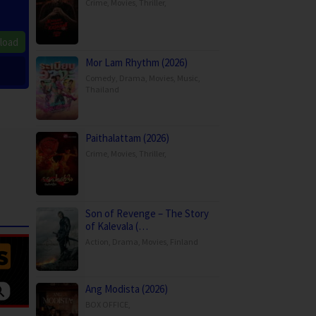
Crime
,
Movies
,
Thriller
,
load
Mor Lam Rhythm (2026)
Comedy
,
Drama
,
Movies
,
Music
,
Thailand
Paithalattam (2026)
Crime
,
Movies
,
Thriller
,
Son of Revenge – The Story
of Kalevala (…
Action
,
Drama
,
Movies
,
Finland
Ang Modista (2026)
BOX OFFICE
,