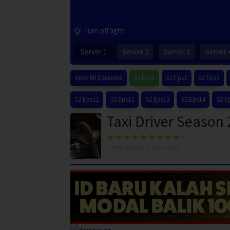
Turn off light
Server 1
Server 2
Server 3
Server 
View All Episodes
S2 Eps1
S2 Eps2
S2 Eps3
S2 Eps11
S2 Eps12
S2 Eps13
S2 Eps14
S2 E
Taxi Driver Season 
1
votes, average
10.0
out of 10