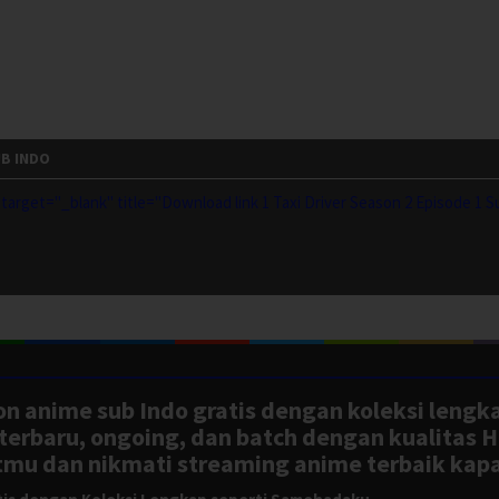
UB INDO
arget="_blank" title="Download link 1 Taxi Driver Season 2 Episode 1 S
n anime sub Indo gratis dengan koleksi lengk
rbaru, ongoing, dan batch dengan kualitas H
tmu dan nikmati streaming anime terbaik kapa