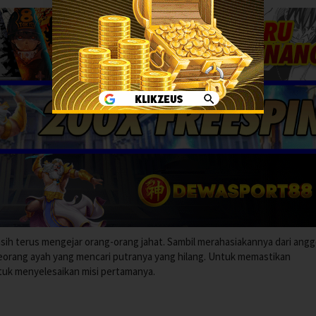
asih terus mengejar orang-orang jahat. Sambil merahasiakannya dari ang
eorang ayah yang mencari putranya yang hilang. Untuk memastikan
tuk menyelesaikan misi pertamanya.