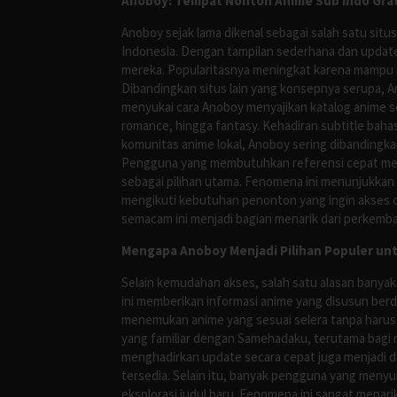
Anoboy: Tempat Nonton Anime Sub Indo Grat
Anoboy sejak lama dikenal sebagai salah satu si
Indonesia. Dengan tampilan sederhana dan update
mereka. Popularitasnya meningkat karena mampu me
Dibandingkan situs lain yang konsepnya serupa, 
menyukai cara Anoboy menyajikan katalog anime s
romance, hingga fantasy. Kehadiran subtitle bah
komunitas anime lokal, Anoboy sering dibandingka
Pengguna yang membutuhkan referensi cepat meng
sebagai pilihan utama. Fenomena ini menunjukkan
mengikuti kebutuhan penonton yang ingin akses ce
semacam ini menjadi bagian menarik dari perkemba
Mengapa Anoboy Menjadi Pilihan Populer un
Selain kemudahan akses, salah satu alasan banyak
ini memberikan informasi anime yang disusun berd
menemukan anime yang sesuai selera tanpa harus
yang familiar dengan Samehadaku, terutama bagi 
menghadirkan update secara cepat juga menjadi da
tersedia. Selain itu, banyak pengguna yang me
eksplorasi judul baru. Fenomena ini sangat mena