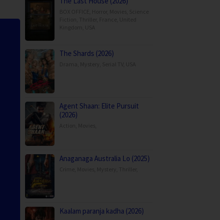
The Last House (2026)
BOX OFFICE
,
Horror
,
Movies
,
Science
Fiction
,
Thriller
,
France
,
United
Kingdom
,
USA
The Shards (2026)
Drama
,
Mystery
,
Serial TV
,
USA
Agent Shaan: Elite Pursuit
(2026)
Action
,
Movies
,
Anaganaga Australia Lo (2025)
Crime
,
Movies
,
Mystery
,
Thriller
,
Kaalam paranja kadha (2026)