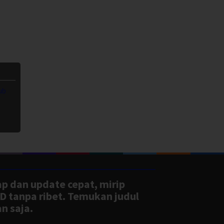
ub
ap dan update cepat, mirip
D tanpa ribet. Temukan judul
n saja.