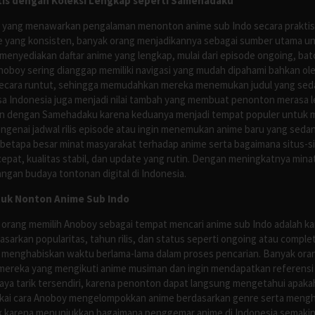
is dengan Koleksi Lengkap seperti Samehadaku
tus yang menawarkan pengalaman menonton anime sub Indo secara prakti
 yang konsisten, banyak orang menjadikannya sebagai sumber utama unt
nyediakan daftar anime yang lengkap, mulai dari episode ongoing, batch
Anoboy sering dianggap memiliki navigasi yang mudah dipahami bahkan 
ecara runtut, sehingga memudahkan mereka menemukan judul yang sedan
asa Indonesia juga menjadi nilai tambah yang membuat penonton merasa l
n dengan Samehadaku karena keduanya menjadi tempat populer untuk menc
enai jadwal rilis episode atau ingin menemukan anime baru yang seda
 betapa besar minat masyarakat terhadap anime serta bagaimana situs-
pat, kualitas stabil, dan update yang rutin. Dengan meningkatnya minat
ngan budaya tontonan digital di Indonesia.
tuk Nonton Anime Sub Indo
 orang memilih Anoboy sebagai tempat mencari anime sub Indo adalah kar
asarkan popularitas, tahun rilis, dan status seperti ongoing atau comp
 menghabiskan waktu berlama-lama dalam proses pencarian. Banyak ora
mereka yang mengikuti anime musiman dan ingin mendapatkan referensi 
ya tarik tersendiri, karena penonton dapat langsung mengetahui apakah 
nyukai cara Anoboy mengelompokkan anime berdasarkan genre serta men
rik karena menunjukkan bagaimana penggemar anime di Indonesia semakin 