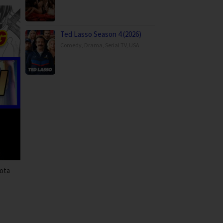
Ted Lasso Season 4 (2026)
Comedy
,
Drama
,
Serial TV
,
USA
gota