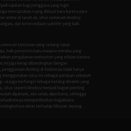
jadi rujukan bagi pengguna yang ingin
uga menciptakan ruang diskusi baru karena para
r anime di tanah air, situs semacam Anoboy
gasi, dan ketersediaan subtitle yang baik.
au mencari tontonan yang sedang ramai
saja, baik penonton baru maupun mereka yang
awarkan pengalaman menonton yang efisien karena
us ini juga kerap dibandingkan dengan
 penggunaan Anoboy di Indonesia tidak hanya
g menggunakan situs ini sebagai panduan sebelum
g—ia juga berfungsi sebagai katalog dinamis yang
, situs seperti Anoboy menjadi bagian penting
mudah dipahami, dan selalu diperbarui, sehingga
 Kehadirannya memperlihatkan bagaimana
meningkatnya minat terhadap hiburan Jepang.