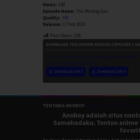
Views:
328
Episode Name:
The Missing Son
Quality:
HD
Release:
17 Feb 2023
Post Views:
328
DOWNLOAD TAXI DRIVER SEASON 2 EPISODE 1 S
" class="button button-shadow" rel="nofollow" t
Indo">
Download Link 1
Download Link 2
Download Link 3
TENTANG ANOBOY
Anoboy adalah situs nonto
Samehadaku. Tonton anime te
favori