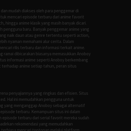
s dan mudah diakses oleh para penggemar di
uk mencari episode terbaru dari anime favorit
, hingga anime klasik yang masih banyak dicari.
oleh pengguna baru. Banyak penggemar anime yang
g naik daun atau genre tertentu seperti action,
ebih nyaman memahami alur cerita. Dalam
ari rilis terbaru dan informasi terkait anime.
ng ramai dibicarakan biasanya memasukkan Anoboy
situs informasi anime seperti Anoboy berkembang
 terhadap anime setiap tahun, peran situs
ena penyajiannya yang ringkas dan efisien. Situs
leted. Hal ini memudahkan pengguna untuk
ng yang menganggap Anoboy sebagai alternatif
episode terbaru. Kemampuan situs ini dalam
episode terbaru dari serial favorit mereka sudah
ghadirkan rekomendasi yang memudahkan
terbiasa mencari tontonan melalui platform