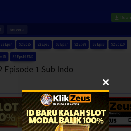
Down
4
Server 5
S2 Eps4
S2 Eps5
S2 Eps6
S2 Eps7
S2 Eps8
S2 Eps9
S2 Eps10
ps15
S2 Eps16 END
2 Episode 1 Sub Indo