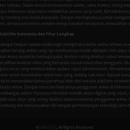
nten terbaru. Dalam ekosistem komunitas anime, nama Anoboy sering men
asa Indonesia tanpa harus memikirkan proses yang rumit. Kehadirannya j
g trending atau kembali populer. Dengan meningkatnya jumlah penggema
ern, di mana penonton semakin mengutamakan kecepatan, kemudahan navi
ubtitle Indonesia dan Fitur Lengkap
ebagai tempat rujukan ketika ingin mengetahui daftar anime terbaru at
ajikan katalog anime yang rapi membuatnya mudah dijelajahi oleh siapa 
rikan akses mudah ke berbagai judul, Anoboy sering disebut-sebut men
 pilihan kualitas video yang bervariasi sesuai kebutuhan pengguna. Sit
guna besar yang membutuhkan update cepat dan konsisten. Menariknya,
ujukan untuk menemukan anime baru yang sedang naik daun. Banyak oran
al ini menandakan bahwa perannya lebih dari sekadar platform streamin
ndustri anime. Dengan terus bertambahnya penggemar anime di Indonesia
kembangan anime. Penonton kini lebih memilih akses digital yang cepat, 
alah satu situs yang sering disebut dalam komunitas penggemar anime.
rkembang dan menyesuaikan diri dengan perkembangan teknologi serta 
©
ANOBOY
, All Rights Reserved.