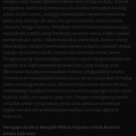
navigasi yang mudah dipahami bahkan oleh pengguna baru. Banyak
penggemar anime yang menyukai cara Anoboy menyajikan katalog
anime secara runtut, sehingga memudahkan mereka menemukan
judul yang sedang naik daun atau genre tertentu seperti action,
romance, hingga fantasy. Kehadiran subtitle bahasa Indonesia juga
menjadi nilai tambah yang membuat penonton merasa lebih nyaman
memahami alur cerita. Dalam komunitas anime lokal, Anoboy sering
dibandingkan dengan Samehadaku karena keduanya menjadi tempat
populer untuk mencari rilis terbaru dan informasi terkait anime.
Pengguna yang membutuhkan referensi cepat mengenai jadwal rilis
episode atau ingin menemukan anime baru yang sedang ramai
dibicarakan biasanya memasukkan Anoboy sebagai pilihan utama.
Fenomena ini menunjukkan betapa besar minat masyarakat terhadap
anime serta bagaimana situs-situs informasi anime seperti Anoboy
berkembang mengikuti kebutuhan penonton yang ingin akses cepat,
kualitas stabil, dan update yang rutin. Dengan meningkatnya minat
terhadap anime setiap tahun, peran situs semacam ini menjadi
bagian menarik dari perkembangan budaya tontonan digital di
Indonesia.
Mengapa Anoboy Menjadi Pilihan Populer untuk Nonton
Anime Sub Indo