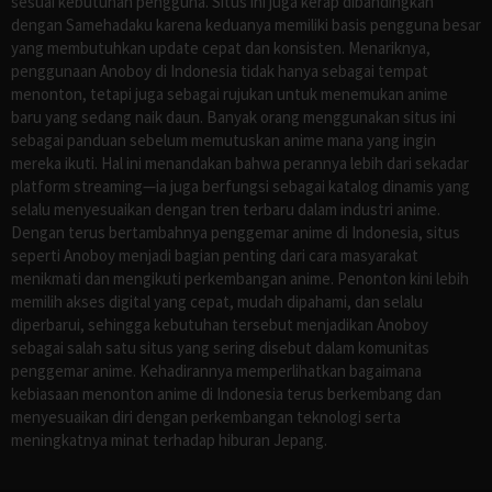
sesuai kebutuhan pengguna. Situs ini juga kerap dibandingkan
dengan Samehadaku karena keduanya memiliki basis pengguna besar
yang membutuhkan update cepat dan konsisten. Menariknya,
penggunaan Anoboy di Indonesia tidak hanya sebagai tempat
menonton, tetapi juga sebagai rujukan untuk menemukan anime
baru yang sedang naik daun. Banyak orang menggunakan situs ini
sebagai panduan sebelum memutuskan anime mana yang ingin
mereka ikuti. Hal ini menandakan bahwa perannya lebih dari sekadar
platform streaming—ia juga berfungsi sebagai katalog dinamis yang
selalu menyesuaikan dengan tren terbaru dalam industri anime.
Dengan terus bertambahnya penggemar anime di Indonesia, situs
seperti Anoboy menjadi bagian penting dari cara masyarakat
menikmati dan mengikuti perkembangan anime. Penonton kini lebih
memilih akses digital yang cepat, mudah dipahami, dan selalu
diperbarui, sehingga kebutuhan tersebut menjadikan Anoboy
sebagai salah satu situs yang sering disebut dalam komunitas
penggemar anime. Kehadirannya memperlihatkan bagaimana
kebiasaan menonton anime di Indonesia terus berkembang dan
menyesuaikan diri dengan perkembangan teknologi serta
meningkatnya minat terhadap hiburan Jepang.