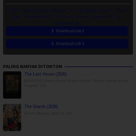
" class="button button-shadow" rel="nofollow" target="_blank"
title="Download link 1 Taxi Driver Season 2 Episode 15">
Download Link 1
Download Link 2
Download Link 3
PALING BANYAK DITONTON
The Last House (2026)
BOX OFFICE
,
Horror
,
Movies
,
Science Fiction
,
Thriller
,
France
,
United
Kingdom
,
USA
The Shards (2026)
Drama
,
Mystery
,
Serial TV
,
USA