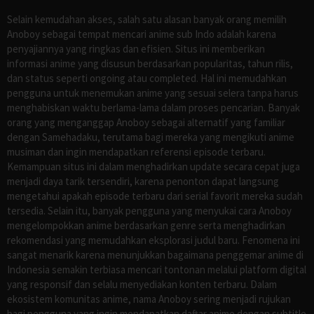
Selain kemudahan akses, salah satu alasan banyak orang memilih
Anoboy sebagai tempat mencari anime sub Indo adalah karena
penyajiannya yang ringkas dan efisien. Situs ini memberikan
informasi anime yang disusun berdasarkan popularitas, tahun rilis,
dan status seperti ongoing atau completed. Hal ini memudahkan
pengguna untuk menemukan anime yang sesuai selera tanpa harus
menghabiskan waktu berlama-lama dalam proses pencarian. Banyak
orang yang menganggap Anoboy sebagai alternatif yang familiar
dengan Samehadaku, terutama bagi mereka yang mengikuti anime
musiman dan ingin mendapatkan referensi episode terbaru.
Kemampuan situs ini dalam menghadirkan update secara cepat juga
menjadi daya tarik tersendiri, karena penonton dapat langsung
mengetahui apakah episode terbaru dari serial favorit mereka sudah
tersedia. Selain itu, banyak pengguna yang menyukai cara Anoboy
mengelompokkan anime berdasarkan genre serta menghadirkan
rekomendasi yang memudahkan eksplorasi judul baru. Fenomena ini
sangat menarik karena menunjukkan bagaimana penggemar anime di
Indonesia semakin terbiasa mencari tontonan melalui platform digital
yang responsif dan selalu menyediakan konten terbaru. Dalam
ekosistem komunitas anime, nama Anoboy sering menjadi rujukan
bagi pengguna yang ingin mendapatkan daftar anime dengan subtitle