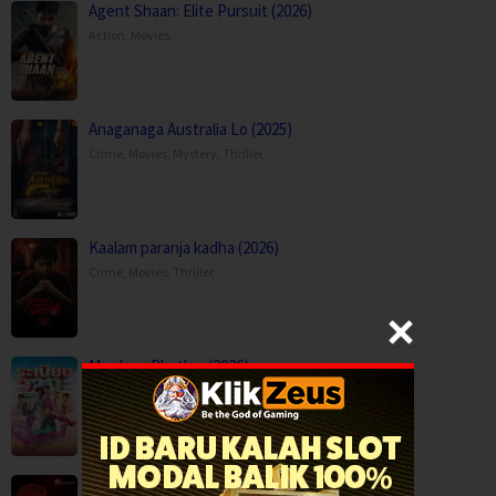
Agent Shaan: Elite Pursuit (2026)
Action
,
Movies
,
Anaganaga Australia Lo (2025)
Crime
,
Movies
,
Mystery
,
Thriller
,
Kaalam paranja kadha (2026)
Crime
,
Movies
,
Thriller
,
Mor Lam Rhythm (2026)
Comedy
,
Drama
,
Movies
,
Music
,
Thailand
Paithalattam (2026)