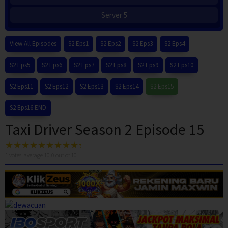
Server 5
View All Episodes
S2 Eps1
S2 Eps2
S2 Eps3
S2 Eps4
S2 Eps5
S2 Eps6
S2 Eps7
S2 Eps8
S2 Eps9
S2 Eps10
S2 Eps11
S2 Eps12
S2 Eps13
S2 Eps14
S2 Eps15
S2 Eps16 END
Taxi Driver Season 2 Episode 15
1
votes, average
10.0
out of 10