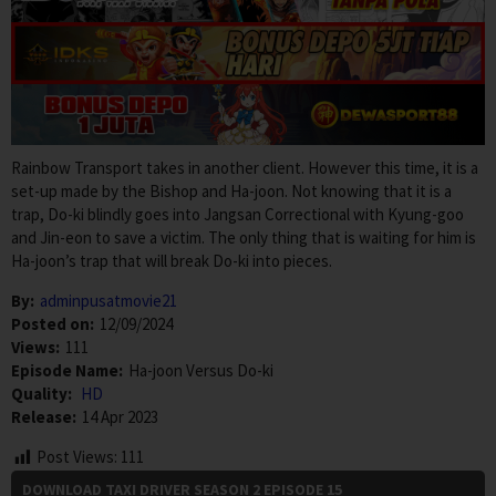
Rainbow Transport takes in another client. However this time, it is a
set-up made by the Bishop and Ha-joon. Not knowing that it is a
trap, Do-ki blindly goes into Jangsan Correctional with Kyung-goo
and Jin-eon to save a victim. The only thing that is waiting for him is
Ha-joon’s trap that will break Do-ki into pieces.
By:
adminpusatmovie21
Posted on:
12/09/2024
Views:
111
Episode Name:
Ha-joon Versus Do-ki
Quality:
HD
Release:
14 Apr 2023
Post Views:
111
DOWNLOAD TAXI DRIVER SEASON 2 EPISODE 15