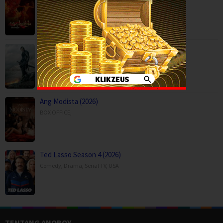
Crime
,
Movies
,
Thriller
,
Son of Revenge – The Story of Kalevala (…
Action
,
Drama
,
Movies
,
Finland
Ang Modista (2026)
BOX OFFICE
,
Ted Lasso Season 4 (2026)
Comedy
,
Drama
,
Serial TV
,
USA
TENTANG ANOBOY