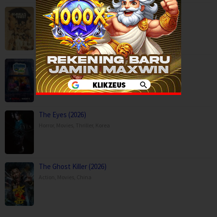
Manila’s Finest (2025)
Action
,
Crime
,
Movies
,
Thriller
,
Philippines
Storm on Sesame Street (2026)
Animation
,
Family
,
Movies
,
The Eyes (2026)
Horror
,
Movies
,
Thriller
,
Korea
The Ghost Killer (2026)
Action
,
Movies
,
China