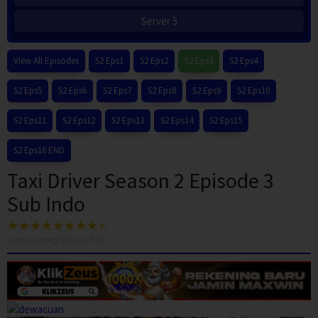
Server 5
View All Episodes
S2 Eps1
S2 Eps2
S2 Eps3
S2 Eps4
S2 Eps5
S2 Eps6
S2 Eps7
S2 Eps8
S2 Eps9
S2 Eps10
S2 Eps11
S2 Eps12
S2 Eps13
S2 Eps14
S2 Eps15
S2 Eps16 END
Taxi Driver Season 2 Episode 3
Sub Indo
1
votes, average
9.0
out of 10