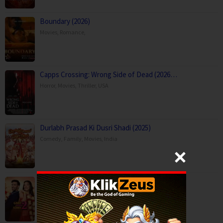
Boundary (2026)
Movies
,
Romance
,
Capps Crossing: Wrong Side of Dead (2026…
Horror
,
Movies
,
Thriller
,
USA
Durlabh Prasad Ki Dusri Shadi (2025)
Comedy
,
Family
,
Movies
,
India
Ginny Wedss Sunny 2 (2026)
Comedy
,
Drama
,
Romance
,
India