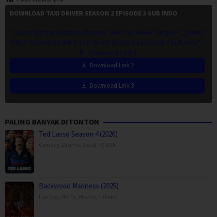
DOWNLOAD TAXI DRIVER SEASON 2 EPISODE 3 SUB INDO
" class="button button-shadow" rel="nofollow" target="_blank"
title="Download link 1 Taxi Driver Season 2 Episode 3 Sub Indo">
Download Link 1
Download Link 2
Download Link 3
PALING BANYAK DITONTON
Ted Lasso Season 4 (2026)
Comedy
,
Drama
,
Serial TV
,
USA
Backwood Madness (2025)
Fantasy
,
Horror
,
Movies
,
Finland