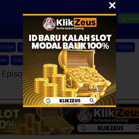
Down
S1 Eps4
S1 Eps5
S1 Eps6
S1 Eps7
S1 Eps8
S1 Eps9
S1 Eps10
ps15
S1 Eps16
S1 Eps17
S1 Eps18
S1 Eps19
S1 Eps20
1 Episode 14