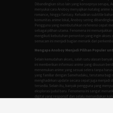
Dibandingkan situs lain yang konsepnya serupa, 
menyukai cara Anoboy menyajikan katalog anime s
romance, hingga fantasy. Kehadiran subtitle bah
komunitas anime lokal, Anoboy sering dibandingka
Pengguna yang membutuhkan referensi cepat meng
sebagai pilihan utama. Fenomena ini menunjukkan
mengikuti kebutuhan penonton yang ingin akses ce
semacam ini menjadi bagian menarik dari perkemba
Mengapa Anoboy Menjadi Pilihan Populer un
Selain kemudahan akses, salah satu alasan banyak
ini memberikan informasi anime yang disusun berd
menemukan anime yang sesuai selera tanpa harus
yang familiar dengan Samehadaku, terutama bagi 
menghadirkan update secara cepat juga menjadi da
tersedia. Selain itu, banyak pengguna yang me
eksplorasi judul baru. Fenomena ini sangat mena
digital yang responsif dan selalu menyediakan ko
mendapatkan daftar anime dengan subtitle berbah
penonton dapat mengetahui judul baru yang sedan
menjadi bagian dari budaya konsumsi hiburan mod