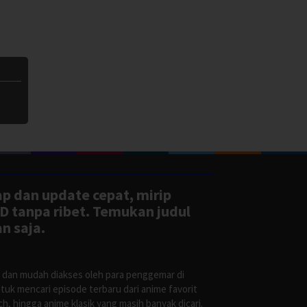
ap dan update cepat, mirip
D tanpa ribet. Temukan judul
n saja.
s dan mudah diakses oleh para penggemar di
uk mencari episode terbaru dari anime favorit
, hingga anime klasik yang masih banyak dicari.