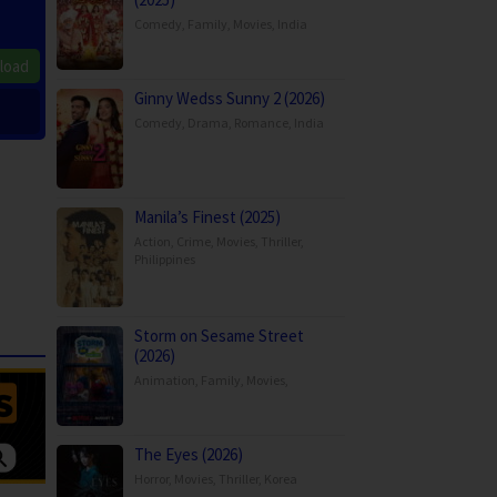
Comedy
,
Family
,
Movies
,
India
load
Ginny Wedss Sunny 2 (2026)
Comedy
,
Drama
,
Romance
,
India
Manila’s Finest (2025)
Action
,
Crime
,
Movies
,
Thriller
,
Philippines
Storm on Sesame Street
(2026)
Animation
,
Family
,
Movies
,
The Eyes (2026)
Horror
,
Movies
,
Thriller
,
Korea