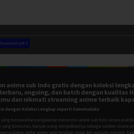
Download Link 3
n anime sub Indo gratis dengan koleksi lengk
rbaru, ongoing, dan batch dengan kualitas H
tmu dan nikmati streaming anime terbaik kapa
is dengan Koleksi Lengkap seperti Samehadaku
tus yang menawarkan pengalaman menonton anime sub Indo secara prakti
 yang konsisten, banyak orang menjadikannya sebagai sumber utama unt
nyediakan daftar anime yang lengkap, mulai dari episode ongoing, batch