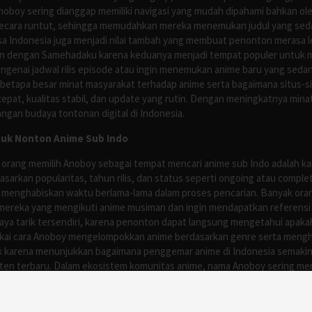
Anoboy sering dianggap memiliki navigasi yang mudah dipahami bahkan 
ecara runtut, sehingga memudahkan mereka menemukan judul yang sedan
asa Indonesia juga menjadi nilai tambah yang membuat penonton merasa l
n dengan Samehadaku karena keduanya menjadi tempat populer untuk menc
enai jadwal rilis episode atau ingin menemukan anime baru yang seda
 betapa besar minat masyarakat terhadap anime serta bagaimana situs-
pat, kualitas stabil, dan update yang rutin. Dengan meningkatnya minat
ngan budaya tontonan digital di Indonesia.
tuk Nonton Anime Sub Indo
 orang memilih Anoboy sebagai tempat mencari anime sub Indo adalah kar
asarkan popularitas, tahun rilis, dan status seperti ongoing atau comp
 menghabiskan waktu berlama-lama dalam proses pencarian. Banyak ora
mereka yang mengikuti anime musiman dan ingin mendapatkan referensi 
ya tarik tersendiri, karena penonton dapat langsung mengetahui apakah 
nyukai cara Anoboy mengelompokkan anime berdasarkan genre serta men
rik karena menunjukkan bagaimana penggemar anime di Indonesia semakin 
nten terbaru. Dalam ekosistem komunitas anime, nama Anoboy sering men
asa Indonesia tanpa harus memikirkan proses yang rumit. Kehadirannya j
g trending atau kembali populer. Dengan meningkatnya jumlah penggema
ern, di mana penonton semakin mengutamakan kecepatan, kemudahan navi