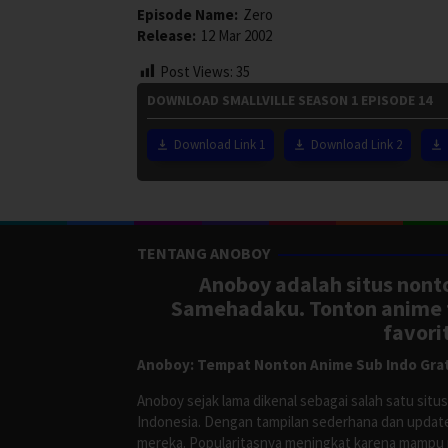
Episode Name:
Zero
Release:
12 Mar 2002
Post Views:
35
DOWNLOAD SMALLVILLE SEASON 1 EPISODE 14
Download Link 1
Download Link 2
TENTANG ANOBOY
Anoboy adalah situs nonto
Samehadaku. Tonton anime te
favori
Anoboy: Tempat Nonton Anime Sub Indo Grat
Anoboy sejak lama dikenal sebagai salah satu si
Indonesia. Dengan tampilan sederhana dan update
mereka. Popularitasnya meningkat karena mampu me