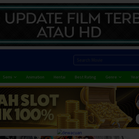
Semi
Animation
Hentai
Best Rating
Genre
Year