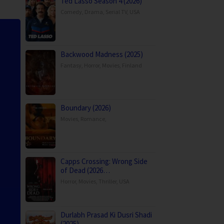
Ted Lasso Season 4 (2026)
Comedy
,
Drama
,
Serial TV
,
USA
Backwood Madness (2025)
Fantasy
,
Horror
,
Movies
,
Finland
Boundary (2026)
Movies
,
Romance
,
Capps Crossing: Wrong Side
of Dead (2026…
Horror
,
Movies
,
Thriller
,
USA
Durlabh Prasad Ki Dusri Shadi
(2025)