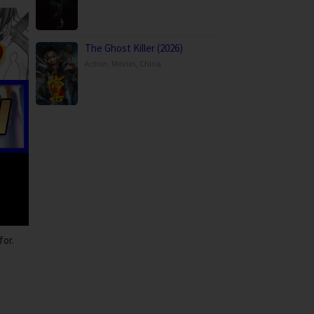
The Ghost Killer (2026)
Action
,
Movies
,
China
for.