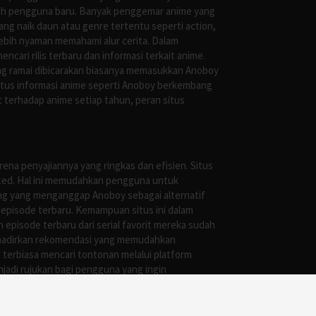
oleh pengguna baru. Banyak penggemar anime yang
g naik daun atau genre tertentu seperti action,
ebih nyaman memahami alur cerita. Dalam
ari rilis terbaru dan informasi terkait anime.
ng ramai dibicarakan biasanya memasukkan Anoboy
situs informasi anime seperti Anoboy berkembang
 terhadap anime setiap tahun, peran situs
ena penyajiannya yang ringkas dan efisien. Situs
leted. Hal ini memudahkan pengguna untuk
ng yang menganggap Anoboy sebagai alternatif
episode terbaru. Kemampuan situs ini dalam
episode terbaru dari serial favorit mereka sudah
ghadirkan rekomendasi yang memudahkan
terbiasa mencari tontonan melalui platform
jadi rujukan bagi pengguna yang ingin
uga menciptakan ruang diskusi baru karena para
r anime di tanah air, situs semacam Anoboy
gasi, dan ketersediaan subtitle yang baik.