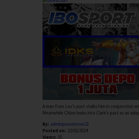
A man from Lex’s past stalks him in conjunction w
Meanwhile Chloe looks into Clark’s past as an adop
By:
adminpusatmovie21
Posted on:
22/02/2024
Views:
35