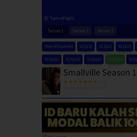
Turn off light
Server 1
Server 2
Server 3
View All Episodes
S1 Eps1
S1 Eps2
S1 Eps3
S1 Eps11
S1 Eps12
S1 Eps13
S1 Eps14
S1 E
Smallville Season 
12
votes, average
7.5
out of 10