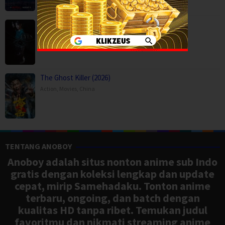
The Eyes (2026)
Horror
,
Movies
,
Thriller
,
Korea
The Ghost Killer (2026)
Action
,
Movies
,
China
TENTANG ANOBOY
Anoboy adalah situs nonton anime sub Indo
gratis dengan koleksi lengkap dan update
cepat, mirip Samehadaku. Tonton anime
terbaru, ongoing, dan batch dengan
kualitas HD tanpa ribet. Temukan judul
favoritmu dan nikmati streaming anime