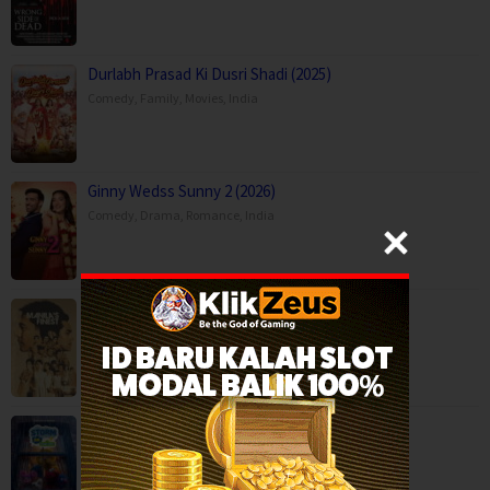
Durlabh Prasad Ki Dusri Shadi (2025)
Comedy
,
Family
,
Movies
,
India
Ginny Wedss Sunny 2 (2026)
Comedy
,
Drama
,
Romance
,
India
Manila’s Finest (2025)
Action
,
Crime
,
Movies
,
Thriller
,
Philippines
Storm on Sesame Street (2026)
Animation
,
Family
,
Movies
,