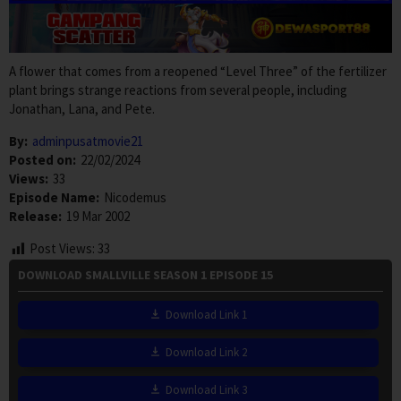
A flower that comes from a reopened “Level Three” of the fertilizer
plant brings strange reactions from several people, including
Jonathan, Lana, and Pete.
By:
adminpusatmovie21
Posted on:
22/02/2024
Views:
33
Episode Name:
Nicodemus
Release:
19 Mar 2002
Post Views:
33
DOWNLOAD SMALLVILLE SEASON 1 EPISODE 15
Download Link 1
Download Link 2
Download Link 3