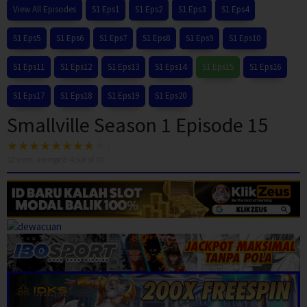
View All Episodes
S1 Eps1
S1 Eps2
S1 Eps3
S1 Eps4
S1 Eps5
S1 Eps6
S1 Eps7
S1 Eps8
S1 Eps9
S1 Eps10
S1 Eps11
S1 Eps12
S1 Eps13
S1 Eps14
S1 Eps15
S1 Eps16
S1 Eps17
S1 Eps18
S1 Eps19
S1 Eps20
Smallville Season 1 Episode 15
12
votes, average
8.4
out of 10