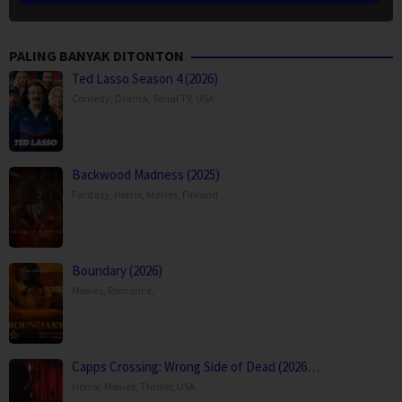
PALING BANYAK DITONTON
Ted Lasso Season 4 (2026)
Comedy
,
Drama
,
Serial TV
,
USA
Backwood Madness (2025)
Fantasy
,
Horror
,
Movies
,
Finland
Boundary (2026)
Movies
,
Romance
,
Capps Crossing: Wrong Side of Dead (2026…
Horror
,
Movies
,
Thriller
,
USA