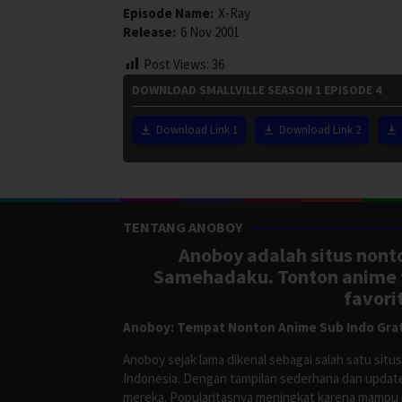
Episode Name:
X-Ray
Release:
6 Nov 2001
Post Views:
36
DOWNLOAD SMALLVILLE SEASON 1 EPISODE 4
Download Link 1
Download Link 2
TENTANG ANOBOY
Anoboy adalah situs nonto
Samehadaku. Tonton anime te
favori
Anoboy: Tempat Nonton Anime Sub Indo Grat
Anoboy sejak lama dikenal sebagai salah satu si
Indonesia. Dengan tampilan sederhana dan update
mereka. Popularitasnya meningkat karena mampu me