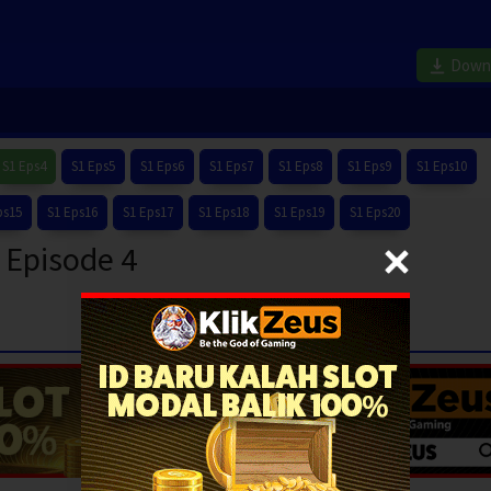
Down
S1 Eps4
S1 Eps5
S1 Eps6
S1 Eps7
S1 Eps8
S1 Eps9
S1 Eps10
ps15
S1 Eps16
S1 Eps17
S1 Eps18
S1 Eps19
S1 Eps20
 Episode 4