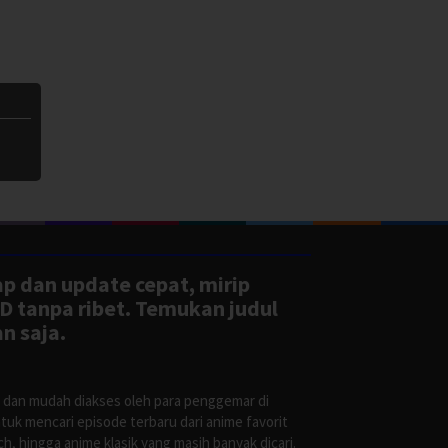
ap dan update cepat, mirip
D tanpa ribet. Temukan judul
n saja.
s dan mudah diakses oleh para penggemar di
uk mencari episode terbaru dari anime favorit
, hingga anime klasik yang masih banyak dicari.