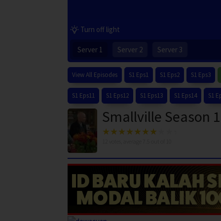
Turn off light
Server 1
Server 2
Server 3
View All Episodes
S1 Eps1
S1 Eps2
S1 Eps3
S1 Eps11
S1 Eps12
S1 Eps13
S1 Eps14
S1 E
Smallville Season 1
12
votes, average
7.5
out of 10