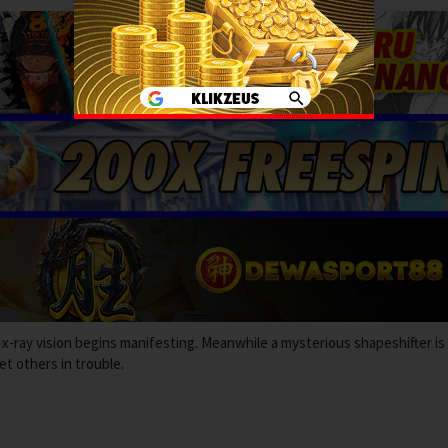
 x-ray vision begins manifesting. Meanwhile a mysterious shapeshifter is
et others in trouble.