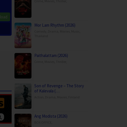
Crime
,
Movies
,
Thriller
,
load
Mor Lam Rhythm (2026)
Comedy
,
Drama
,
Movies
,
Music
,
Thailand
Paithalattam (2026)
Crime
,
Movies
,
Thriller
,
Son of Revenge – The Story
of Kalevala (…
Action
,
Drama
,
Movies
,
Finland
Ang Modista (2026)
BOX OFFICE
,