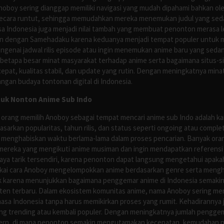
Anoboy sering dianggap memiliki navigasi yang mudah dipahami bahkan 
ecara runtut, sehingga memudahkan mereka menemukan judul yang sedan
asa Indonesia juga menjadi nilai tambah yang membuat penonton merasa l
n dengan Samehadaku karena keduanya menjadi tempat populer untuk menc
enai jadwal rilis episode atau ingin menemukan anime baru yang seda
 betapa besar minat masyarakat terhadap anime serta bagaimana situs-
pat, kualitas stabil, dan update yang rutin. Dengan meningkatnya minat
ngan budaya tontonan digital di Indonesia.
tuk Nonton Anime Sub Indo
 orang memilih Anoboy sebagai tempat mencari anime sub Indo adalah kar
asarkan popularitas, tahun rilis, dan status seperti ongoing atau comp
 menghabiskan waktu berlama-lama dalam proses pencarian. Banyak ora
mereka yang mengikuti anime musiman dan ingin mendapatkan referensi 
ya tarik tersendiri, karena penonton dapat langsung mengetahui apakah 
nyukai cara Anoboy mengelompokkan anime berdasarkan genre serta men
rik karena menunjukkan bagaimana penggemar anime di Indonesia semakin 
nten terbaru. Dalam ekosistem komunitas anime, nama Anoboy sering men
asa Indonesia tanpa harus memikirkan proses yang rumit. Kehadirannya j
g trending atau kembali populer. Dengan meningkatnya jumlah penggema
ern, di mana penonton semakin mengutamakan kecepatan, kemudahan navi