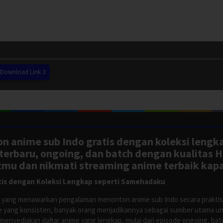
Download Link 3
n anime sub Indo gratis dengan koleksi lengk
rbaru, ongoing, dan batch dengan kualitas H
tmu dan nikmati streaming anime terbaik kapa
is dengan Koleksi Lengkap seperti Samehadaku
tus yang menawarkan pengalaman menonton anime sub Indo secara prakti
 yang konsisten, banyak orang menjadikannya sebagai sumber utama unt
nyediakan daftar anime yang lengkap, mulai dari episode ongoing, batch