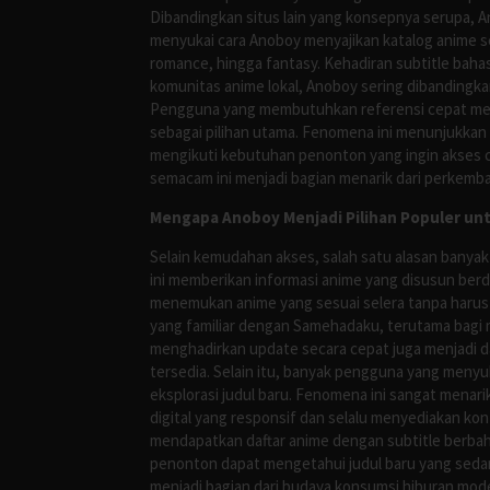
Dibandingkan situs lain yang konsepnya serupa, 
menyukai cara Anoboy menyajikan katalog anime s
romance, hingga fantasy. Kehadiran subtitle bah
komunitas anime lokal, Anoboy sering dibandingka
Pengguna yang membutuhkan referensi cepat meng
sebagai pilihan utama. Fenomena ini menunjukkan
mengikuti kebutuhan penonton yang ingin akses ce
semacam ini menjadi bagian menarik dari perkemba
Mengapa Anoboy Menjadi Pilihan Populer un
Selain kemudahan akses, salah satu alasan banyak
ini memberikan informasi anime yang disusun berd
menemukan anime yang sesuai selera tanpa harus
yang familiar dengan Samehadaku, terutama bagi 
menghadirkan update secara cepat juga menjadi da
tersedia. Selain itu, banyak pengguna yang me
eksplorasi judul baru. Fenomena ini sangat mena
digital yang responsif dan selalu menyediakan ko
mendapatkan daftar anime dengan subtitle berbah
penonton dapat mengetahui judul baru yang sedan
menjadi bagian dari budaya konsumsi hiburan mod