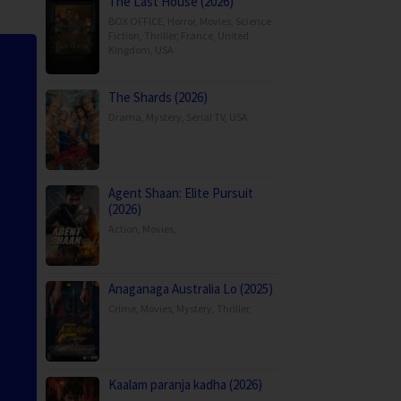
The Last House (2026)
BOX OFFICE
,
Horror
,
Movies
,
Science
Fiction
,
Thriller
,
France
,
United
Kingdom
,
USA
The Shards (2026)
Drama
,
Mystery
,
Serial TV
,
USA
Agent Shaan: Elite Pursuit
(2026)
Action
,
Movies
,
Anaganaga Australia Lo (2025)
Crime
,
Movies
,
Mystery
,
Thriller
,
Kaalam paranja kadha (2026)