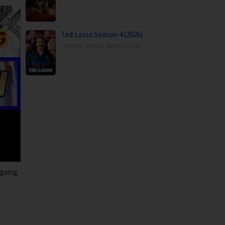
Ted Lasso Season 4 (2026)
Comedy
,
Drama
,
Serial TV
,
USA
 going