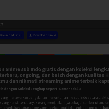
 7
Download Link 3
Download Link 4
n anime sub Indo gratis dengan koleksi lengk
rbaru, ongoing, dan batch dengan kualitas H
tmu dan nikmati streaming anime terbaik kapa
is dengan Koleksi Lengkap seperti Samehadaku
tus yang menawarkan pengalaman menonton anime sub Indo secara prakti
 yang konsisten, banyak orang menjadikannya sebagai sumber utama unt
nyediakan daftar anime yang lengkap, mulai dari episode ongoing, batch