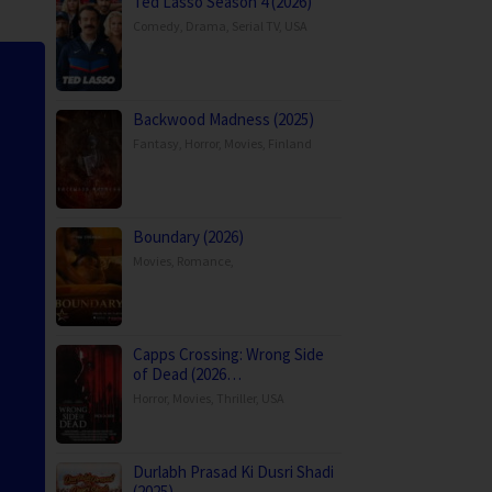
Ted Lasso Season 4 (2026)
Comedy
,
Drama
,
Serial TV
,
USA
Backwood Madness (2025)
Fantasy
,
Horror
,
Movies
,
Finland
Boundary (2026)
Movies
,
Romance
,
Capps Crossing: Wrong Side
of Dead (2026…
Horror
,
Movies
,
Thriller
,
USA
Durlabh Prasad Ki Dusri Shadi
(2025)