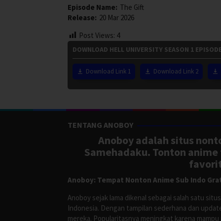
Episode Name:
The Gift
Release:
20 Mar 2026
Post Views:
4
DOWNLOAD HELL UNIVERSITY SEASON 1 EPISODE
Download Link 1
Download Link 2
TENTANG ANOBOY
Anoboy adalah situs nonto
Samehadaku. Tonton anime te
favori
Anoboy: Tempat Nonton Anime Sub Indo Grat
Anoboy sejak lama dikenal sebagai salah satu si
Indonesia. Dengan tampilan sederhana dan update
mereka. Popularitasnya meningkat karena mampu me