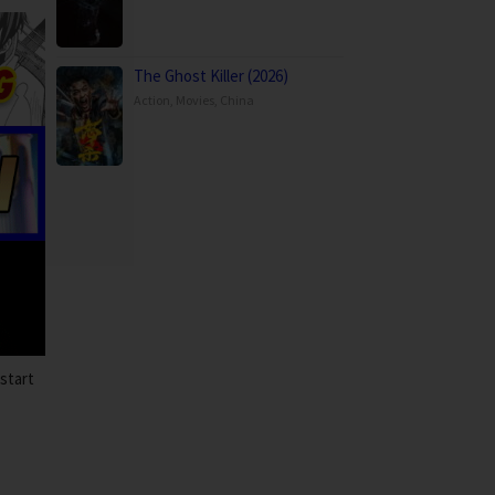
The Ghost Killer (2026)
Action
,
Movies
,
China
start