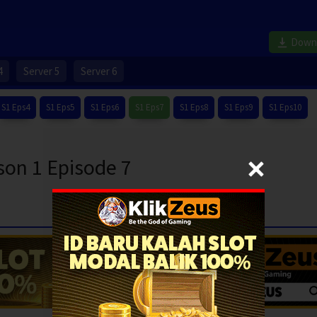
Down
4
Server 5
Server 6
S1 Eps4
S1 Eps5
S1 Eps6
S1 Eps7
S1 Eps8
S1 Eps9
S1 Eps10
son 1 Episode 7