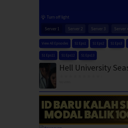
Turn off light
Server 1
Server 2
Server 3
Server 
View All Episodes
S1 Eps1
S1 Eps2
S1 Eps3
S1 Eps11
S1 Eps12
S1 Eps13
Hell University Sea
No votes