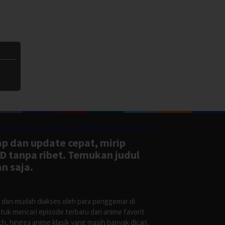
ap dan update cepat, mirip
D tanpa ribet. Temukan judul
n saja.
s dan mudah diakses oleh para penggemar di
uk mencari episode terbaru dari anime favorit
, hingga anime klasik yang masih banyak dicari.