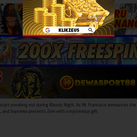
start sneaking out during Bloody Night. As Mr. Francisco announces the 
 and Supremo presents Zein with a mysterious gift.