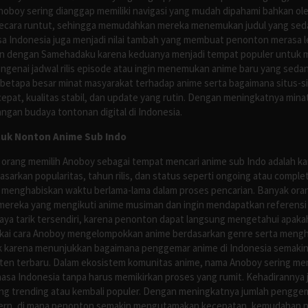
Anoboy sering dianggap memiliki navigasi yang mudah dipahami bahkan 
ecara runtut, sehingga memudahkan mereka menemukan judul yang sedan
asa Indonesia juga menjadi nilai tambah yang membuat penonton merasa l
n dengan Samehadaku karena keduanya menjadi tempat populer untuk menc
enai jadwal rilis episode atau ingin menemukan anime baru yang seda
 betapa besar minat masyarakat terhadap anime serta bagaimana situs-
pat, kualitas stabil, dan update yang rutin. Dengan meningkatnya minat
ngan budaya tontonan digital di Indonesia.
tuk Nonton Anime Sub Indo
 orang memilih Anoboy sebagai tempat mencari anime sub Indo adalah kar
asarkan popularitas, tahun rilis, dan status seperti ongoing atau comp
 menghabiskan waktu berlama-lama dalam proses pencarian. Banyak ora
mereka yang mengikuti anime musiman dan ingin mendapatkan referensi 
ya tarik tersendiri, karena penonton dapat langsung mengetahui apakah 
nyukai cara Anoboy mengelompokkan anime berdasarkan genre serta men
rik karena menunjukkan bagaimana penggemar anime di Indonesia semakin 
nten terbaru. Dalam ekosistem komunitas anime, nama Anoboy sering men
asa Indonesia tanpa harus memikirkan proses yang rumit. Kehadirannya j
g trending atau kembali populer. Dengan meningkatnya jumlah penggema
ern, di mana penonton semakin mengutamakan kecepatan, kemudahan navi