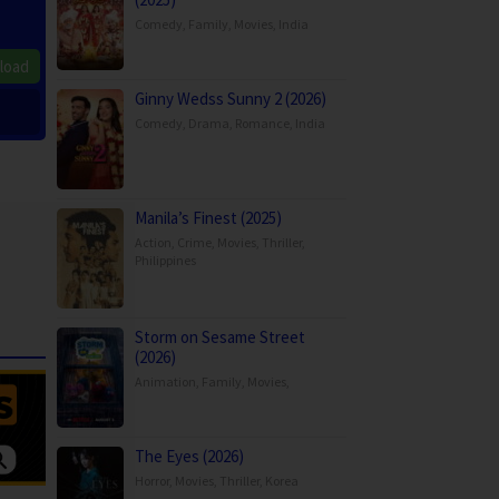
Comedy
,
Family
,
Movies
,
India
load
Ginny Wedss Sunny 2 (2026)
Comedy
,
Drama
,
Romance
,
India
Manila’s Finest (2025)
Action
,
Crime
,
Movies
,
Thriller
,
Philippines
Storm on Sesame Street
(2026)
Animation
,
Family
,
Movies
,
The Eyes (2026)
Horror
,
Movies
,
Thriller
,
Korea