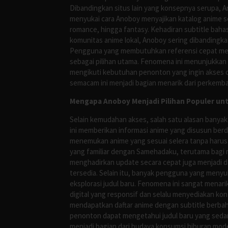
Dibandingkan situs lain yang konsepnya serupa, 
menyukai cara Anoboy menyajikan katalog anime s
romance, hingga fantasy. Kehadiran subtitle bah
komunitas anime lokal, Anoboy sering dibandingka
Pengguna yang membutuhkan referensi cepat meng
sebagai pilihan utama. Fenomena ini menunjukkan
mengikuti kebutuhan penonton yang ingin akses ce
semacam ini menjadi bagian menarik dari perkemba
Mengapa Anoboy Menjadi Pilihan Populer un
Selain kemudahan akses, salah satu alasan banyak
ini memberikan informasi anime yang disusun berd
menemukan anime yang sesuai selera tanpa harus
yang familiar dengan Samehadaku, terutama bagi 
menghadirkan update secara cepat juga menjadi da
tersedia. Selain itu, banyak pengguna yang me
eksplorasi judul baru. Fenomena ini sangat mena
digital yang responsif dan selalu menyediakan ko
mendapatkan daftar anime dengan subtitle berbah
penonton dapat mengetahui judul baru yang sedan
menjadi bagian dari budaya konsumsi hiburan mod