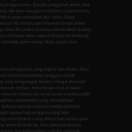
oleh pengguna baru. Banyak penggemar anime yang
g naik daun atau genre tertentu seperti action,
ebih nyaman memahami alur cerita. Dalam
ari rilis terbaru dan informasi terkait anime.
ng ramai dibicarakan biasanya memasukkan Anoboy
situs informasi anime seperti Anoboy berkembang
 terhadap anime setiap tahun, peran situs
ena penyajiannya yang ringkas dan efisien. Situs
leted. Hal ini memudahkan pengguna untuk
ng yang menganggap Anoboy sebagai alternatif
episode terbaru. Kemampuan situs ini dalam
episode terbaru dari serial favorit mereka sudah
ghadirkan rekomendasi yang memudahkan
terbiasa mencari tontonan melalui platform
jadi rujukan bagi pengguna yang ingin
uga menciptakan ruang diskusi baru karena para
r anime di tanah air, situs semacam Anoboy
gasi, dan ketersediaan subtitle yang baik.