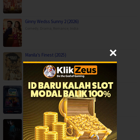
Ginny Wedss Sunny 2 (2026)
Comedy
,
Drama
,
Romance
,
India
Manila’s Finest (2025)
Action
,
Crime
,
Movies
,
Thriller
,
Philippines
Storm on Sesame Street (2026)
Animation
,
Family
,
Movies
,
The Eyes (2026)
Horror
,
Movies
,
Thriller
,
Korea