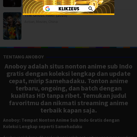
The Ghost Killer (2026)
Action
,
Movies
,
China
TENTANG ANOBOY
Anoboy adalah situs nonton anime sub Indo
gratis dengan koleksi lengkap dan update
cepat, mirip Samehadaku. Tonton anime
terbaru, ongoing, dan batch dengan
kualitas HD tanpa ribet. Temukan judul
favoritmu dan nikmati streaming anime
terbaik kapan saja.
Anoboy: Tempat Nonton Anime Sub Indo Gratis dengan
Koleksi Lengkap seperti Samehadaku