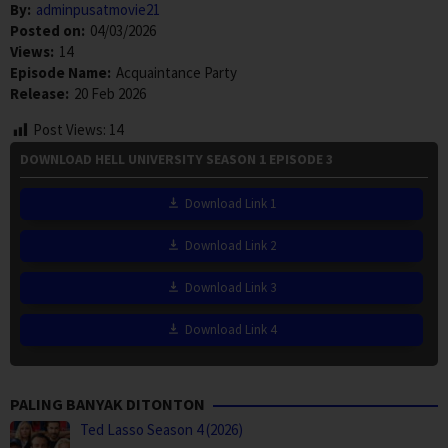
By:
adminpusatmovie21
Posted on:
04/03/2026
Views:
14
Episode Name:
Acquaintance Party
Release:
20 Feb 2026
Post Views:
14
DOWNLOAD HELL UNIVERSITY SEASON 1 EPISODE 3
Download Link 1
Download Link 2
Download Link 3
Download Link 4
PALING BANYAK DITONTON
Ted Lasso Season 4 (2026)