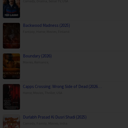
Comedy
,
Drama
,
Serial TV
,
USA
Backwood Madness (2025)
Fantasy
,
Horror
,
Movies
,
Finland
Boundary (2026)
Movies
,
Romance
,
Capps Crossing: Wrong Side of Dead (2026…
Horror
,
Movies
,
Thriller
,
USA
Durlabh Prasad Ki Dusri Shadi (2025)
Comedy
,
Family
,
Movies
,
India