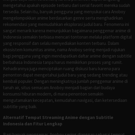
mengetahui apakah episode terbaru dari serial favorit mereka sudah
tersedia. Selain itu, banyak pengguna yang menyukai cara Anoboy
mengelompokkan anime berdasarkan genre serta menghadirkan
rekomendasi yang memudahkan eksplorasi judul baru. Fenomena ini
sangat menarik karena menunjukkan bagaimana penggemar anime di
Indonesia semakin terbiasa mencari tontonan melalui platform digital
yang responsif dan selalu menyediakan konten terbaru. Dalam
ekosistem komunitas anime, nama Anoboy sering menjadi rujukan
bagi pengguna yang ingin mendapatkan daftar anime dengan subtitle
berbahasa Indonesia tanpa harus memikirkan proses yang rumit.
Kehadirannya juga menciptakan ruang diskusi baru karena para
penonton dapat mengetahui judul baru yang sedang trending atau
kembali populer. Dengan meningkatnya jumlah penggemar anime di
tanah air, situs semacam Anoboy menjadi bagian dari budaya
konsumsi hiburan modern, di mana penonton semakin
mengutamakan kecepatan, kemudahan navigasi, dan ketersediaan
subtitle yang baik.
Alternatif Tempat Streaming Anime dengan Subtitle
Indonesia dan Fitur Lengkap
Bagi banyak penggemar, Anoboy sering dianggap sebagai tempat