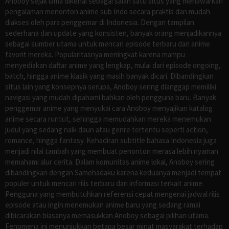
Anoboy sejak lama dikenal sebagai salah satu situs yang menawarkan
pengalaman menonton anime sub Indo secara praktis dan mudah
diakses oleh para penggemar di Indonesia. Dengan tampilan
sederhana dan update yang konsisten, banyak orang menjadikannya
sebagai sumber utama untuk mencari episode terbaru dari anime
favorit mereka. Popularitasnya meningkat karena mampu
menyediakan daftar anime yang lengkap, mulai dari episode ongoing,
batch, hingga anime klasik yang masih banyak dicari. Dibandingkan
situs lain yang konsepnya serupa, Anoboy sering dianggap memiliki
navigasi yang mudah dipahami bahkan oleh pengguna baru. Banyak
penggemar anime yang menyukai cara Anoboy menyajikan katalog
anime secara runtut, sehingga memudahkan mereka menemukan
judul yang sedang naik daun atau genre tertentu seperti action,
romance, hingga fantasy. Kehadiran subtitle bahasa Indonesia juga
menjadi nilai tambah yang membuat penonton merasa lebih nyaman
memahami alur cerita. Dalam komunitas anime lokal, Anoboy sering
dibandingkan dengan Samehadaku karena keduanya menjadi tempat
populer untuk mencari rilis terbaru dan informasi terkait anime.
Pengguna yang membutuhkan referensi cepat mengenai jadwal rilis
episode atau ingin menemukan anime baru yang sedang ramai
dibicarakan biasanya memasukkan Anoboy sebagai pilihan utama.
Fenomena ini menunjukkan betapa besar minat masyarakat terhadap