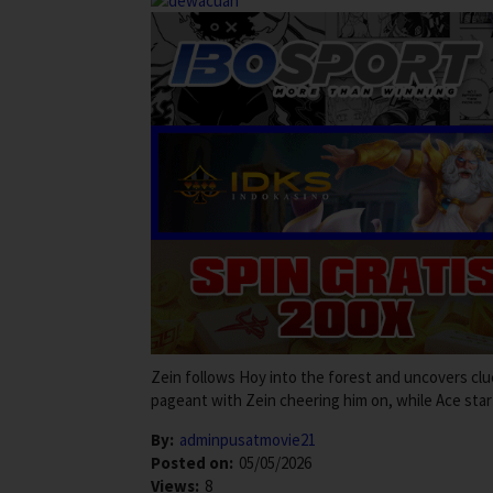
Zein follows Hoy into the forest and uncovers clu
pageant with Zein cheering him on, while Ace star
By:
adminpusatmovie21
Posted on:
05/05/2026
Views:
8