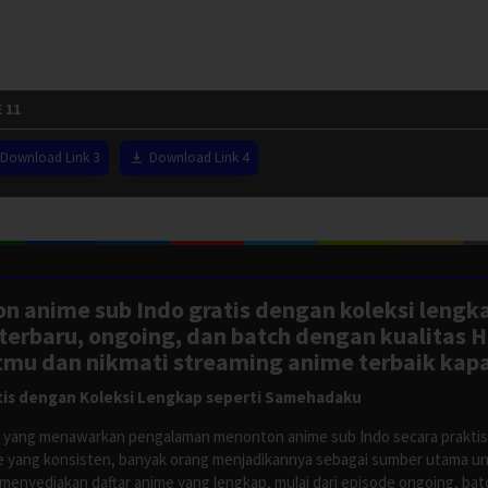
 11
Download Link 3
Download Link 4
n anime sub Indo gratis dengan koleksi lengk
rbaru, ongoing, dan batch dengan kualitas H
tmu dan nikmati streaming anime terbaik kapa
is dengan Koleksi Lengkap seperti Samehadaku
tus yang menawarkan pengalaman menonton anime sub Indo secara prakti
 yang konsisten, banyak orang menjadikannya sebagai sumber utama unt
nyediakan daftar anime yang lengkap, mulai dari episode ongoing, batch