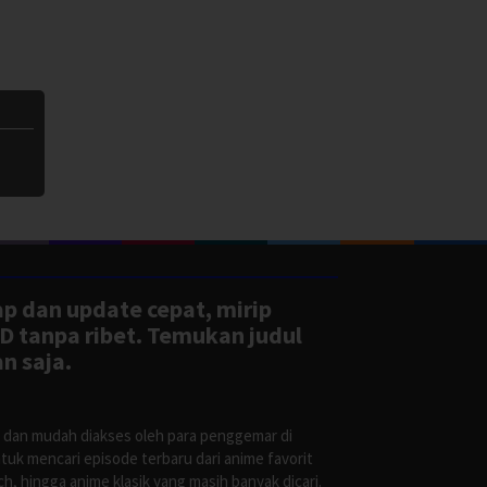
ap dan update cepat, mirip
D tanpa ribet. Temukan judul
n saja.
s dan mudah diakses oleh para penggemar di
uk mencari episode terbaru dari anime favorit
, hingga anime klasik yang masih banyak dicari.