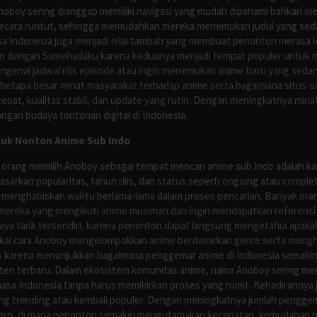
Anoboy sering dianggap memiliki navigasi yang mudah dipahami bahkan 
ecara runtut, sehingga memudahkan mereka menemukan judul yang sedan
asa Indonesia juga menjadi nilai tambah yang membuat penonton merasa l
n dengan Samehadaku karena keduanya menjadi tempat populer untuk menc
enai jadwal rilis episode atau ingin menemukan anime baru yang seda
 betapa besar minat masyarakat terhadap anime serta bagaimana situs-
pat, kualitas stabil, dan update yang rutin. Dengan meningkatnya minat
ngan budaya tontonan digital di Indonesia.
tuk Nonton Anime Sub Indo
 orang memilih Anoboy sebagai tempat mencari anime sub Indo adalah kar
asarkan popularitas, tahun rilis, dan status seperti ongoing atau comp
 menghabiskan waktu berlama-lama dalam proses pencarian. Banyak ora
mereka yang mengikuti anime musiman dan ingin mendapatkan referensi 
ya tarik tersendiri, karena penonton dapat langsung mengetahui apakah 
nyukai cara Anoboy mengelompokkan anime berdasarkan genre serta men
rik karena menunjukkan bagaimana penggemar anime di Indonesia semakin 
nten terbaru. Dalam ekosistem komunitas anime, nama Anoboy sering men
asa Indonesia tanpa harus memikirkan proses yang rumit. Kehadirannya j
g trending atau kembali populer. Dengan meningkatnya jumlah penggema
ern, di mana penonton semakin mengutamakan kecepatan, kemudahan navi