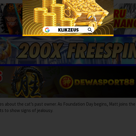
es about the cat’s past owner. As Foundation Day begins, Matt joins the
ts to show signs of jealousy.