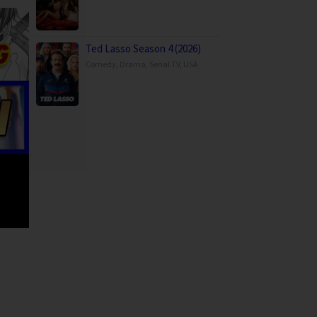
Ted Lasso Season 4 (2026)
Comedy
,
Drama
,
Serial TV
,
USA