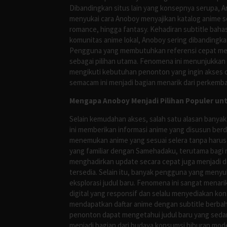
Dibandingkan situs lain yang konsepnya serupa, 
menyukai cara Anoboy menyajikan katalog anime s
romance, hingga fantasy. Kehadiran subtitle bah
komunitas anime lokal, Anoboy sering dibandingka
Pengguna yang membutuhkan referensi cepat meng
sebagai pilihan utama. Fenomena ini menunjukkan
mengikuti kebutuhan penonton yang ingin akses ce
semacam ini menjadi bagian menarik dari perkemba
Mengapa Anoboy Menjadi Pilihan Populer un
Selain kemudahan akses, salah satu alasan banyak
ini memberikan informasi anime yang disusun berd
menemukan anime yang sesuai selera tanpa harus
yang familiar dengan Samehadaku, terutama bagi 
menghadirkan update secara cepat juga menjadi da
tersedia. Selain itu, banyak pengguna yang me
eksplorasi judul baru. Fenomena ini sangat mena
digital yang responsif dan selalu menyediakan ko
mendapatkan daftar anime dengan subtitle berbah
penonton dapat mengetahui judul baru yang sedan
menjadi bagian dari budaya konsumsi hiburan mod