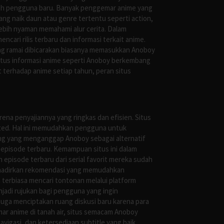
oleh pengguna baru. Banyak penggemar anime yang
g naik daun atau genre tertentu seperti action,
ebih nyaman memahami alur cerita. Dalam
ari rilis terbaru dan informasi terkait anime.
ng ramai dibicarakan biasanya memasukkan Anoboy
situs informasi anime seperti Anoboy berkembang
 terhadap anime setiap tahun, peran situs
ena penyajiannya yang ringkas dan efisien. Situs
leted. Hal ini memudahkan pengguna untuk
ng yang menganggap Anoboy sebagai alternatif
episode terbaru. Kemampuan situs ini dalam
episode terbaru dari serial favorit mereka sudah
ghadirkan rekomendasi yang memudahkan
terbiasa mencari tontonan melalui platform
jadi rujukan bagi pengguna yang ingin
uga menciptakan ruang diskusi baru karena para
r anime di tanah air, situs semacam Anoboy
gasi, dan ketersediaan subtitle yang baik.