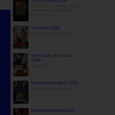
The Last House (2026)
BOX OFFICE
,
Horror
,
Movies
,
Science
Fiction
,
Thriller
,
France
,
United
Kingdom
,
USA
The Shards (2026)
Drama
,
Mystery
,
Serial TV
,
USA
Agent Shaan: Elite Pursuit
(2026)
Action
,
Movies
,
Anaganaga Australia Lo (2025)
Crime
,
Movies
,
Mystery
,
Thriller
,
Kaalam paranja kadha (2026)