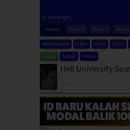
Turn off light
Server 1
Server 2
Server 3
Server 
View All Episodes
S1 Eps1
S1 Eps2
S1 Eps3
S1 Eps11
S1 Eps12
S1 Eps13
Hell University Sea
No votes