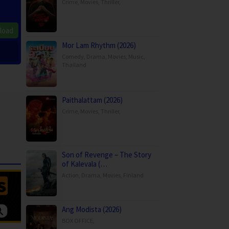
Crime
,
Movies
,
Thriller
,
load
Mor Lam Rhythm (2026)
Comedy
,
Drama
,
Movies
,
Music
,
Thailand
Paithalattam (2026)
Crime
,
Movies
,
Thriller
,
Son of Revenge – The Story
of Kalevala (…
Action
,
Drama
,
Movies
,
Finland
Ang Modista (2026)
BOX OFFICE
,