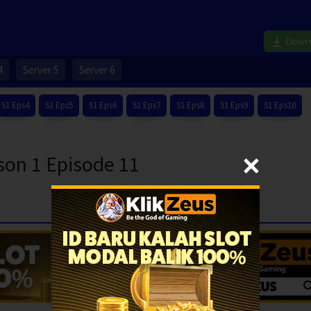
Down
4
Server 5
Server 6
S1 Eps4
S1 Eps5
S1 Eps6
S1 Eps7
S1 Eps8
S1 Eps9
S1 Eps10
son 1 Episode 11