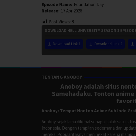
Episode Name:
Foundation Day
Release:
17 Apr 2026
Post Views:
8
DOWNLOAD HELL UNIVERSITY SEASON 1 EPISODE
Download Link 1
Download Link 2
TENTANG ANOBOY
Anoboy adalah situs nonto
Samehadaku. Tonton anime te
favori
Anoboy: Tempat Nonton Anime Sub Indo Grat
Anoboy sejak lama dikenal sebagai salah satu si
Indonesia. Dengan tampilan sederhana dan update
mereka. Popularitasnya meningkat karena mampu me