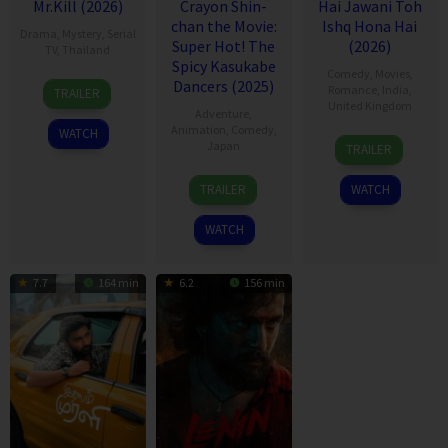
Mr.Kill (2026)
Crayon Shin-
Hai Jawani Toh
chan the Movie:
Ishq Hona Hai
Drama
,
Mystery
,
Serial
Super Hot! The
(2026)
TV
,
Thailand
Spicy Kasukabe
Comedy
,
Movies
,
7
Thitipong
Dancers (2025)
Romance
,
India
,
TRAILER
Jul
Chaisati
United Kingdom
Adventure
,
2026
Animation
,
Comedy
,
WATCH
4
David
Japan
TRAILER
Jun
Dhawan
8
Masakazu
2026
TRAILER
WATCH
Aug
Hashimoto
2025
WATCH
7.7
164 min
6.2
156 min