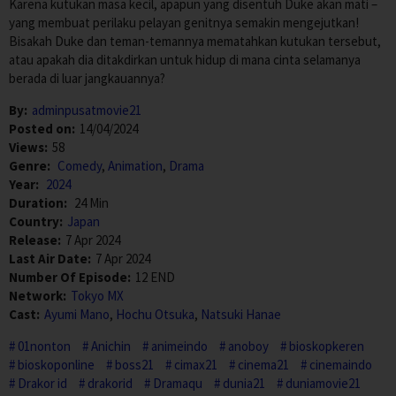
Karena kutukan masa kecil, apapun yang disentuh Duke akan mati –
yang membuat perilaku pelayan genitnya semakin mengejutkan!
Bisakah Duke dan teman-temannya mematahkan kutukan tersebut,
atau apakah dia ditakdirkan untuk hidup di mana cinta selamanya
berada di luar jangkauannya?
By:
adminpusatmovie21
Posted on:
14/04/2024
Views:
58
Genre:
Comedy
,
Animation
,
Drama
Year:
2024
Duration:
24 Min
Country:
Japan
Release:
7 Apr 2024
Last Air Date:
7 Apr 2024
Number Of Episode:
12 END
Network:
Tokyo MX
Cast:
Ayumi Mano
,
Hochu Otsuka
,
Natsuki Hanae
01nonton
Anichin
animeindo
anoboy
bioskopkeren
bioskoponline
boss21
cimax21
cinema21
cinemaindo
Drakor id
drakorid
Dramaqu
dunia21
duniamovie21