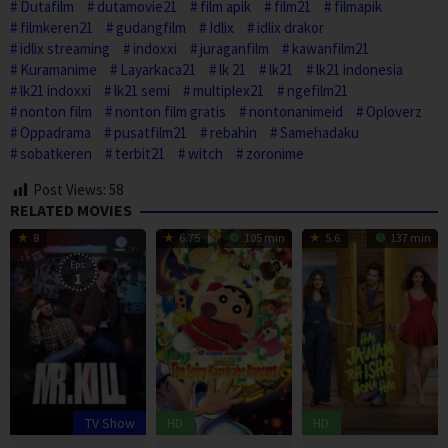
Dutafilm
dutamovie21
film apik
film21
filmapik
filmkeren21
gudangfilm
Idlix
idlix drakor
idlix streaming
indoxxi
juraganfilm
kawanfilm21
Kuramanime
Layarkaca21
lk 21
lk21
lk21 indonesia
lk21 indoxxi
lk21 semi
multiplex21
ngefilm21
nonton film
nonton film gratis
nontonanimeid
Oploverz
Oppadrama
pusatfilm21
rebahin
Samehadaku
sobatkeren
terbit21
witch
zoronime
Post Views:
58
RELATED MOVIES
8
6.75
105 min
5.6
137 min
Eps:
1
TV Show
HD
HD