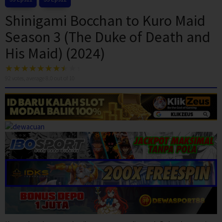
Shinigami Bocchan to Kuro Maid
Season 3 (The Duke of Death and
His Maid) (2024)
92
votes, average
8.0
out of 10