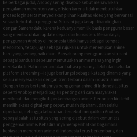
ke berbagai judul, Anoboy sering disebut-sebut menawarkan
pengalaman menonton yang efisien karena tidak membutuhkan
proses login serta menyediakan pilihan kualitas video yang bervariasi
sesuai kebutuhan pengguna. Situs ini juga kerap dibandingkan
dengan Samehadaku karena keduanya memiliki basis pengguna besar
yang membutuhkan update cepat dan konsisten. Menariknya,
penggunaan Anoboy di Indonesia tidak hanya sebagai tempat
menonton, tetapi juga sebagai rujukan untuk menemukan anime
baru yang sedang naik daun. Banyak orang menggunakan situs ini
sebagai panduan sebelum memutuskan anime mana yang ingin
mereka ikuti. Hal ini menandakan bahwa perannya lebih dari sekadar
platform streaming—ia juga berfungsi sebagai katalog dinamis yang
selalu menyesuaikan dengan tren terbaru dalam industri anime.
Dengan terus bertambahnya penggemar anime di Indonesia, situs
seperti Anoboy menjadi bagian penting dari cara masyarakat
menikmati dan mengikuti perkembangan anime. Penonton kini lebih
memilih akses digital yang cepat, mudah dipahami, dan selalu
diperbarui, sehingga kebutuhan tersebut menjadikan Anoboy
sebagai salah satu situs yang sering disebut dalam komunitas
penggemar anime. Kehadirannya memperlihatkan bagaimana
kebiasaan menonton anime di Indonesia terus berkembang dan