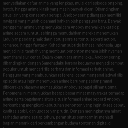
menyediakan daftar anime yang lengkap, mulai dari episode ongoing,
batch, hingga anime klasik yang masih banyak dicari. Dibandingkan
situs lain yang konsepnya serupa, Anoboy sering dianggap memiliki
navigasi yang mudah dipahami bahkan oleh pengguna baru. Banyak
penggemar anime yang menyukai cara Anoboy menyajikan katalog
anime secara runtut, sehingga memudahkan mereka menemukan
judul yang sedang naik daun atau genre tertentu seperti action,
romance, hingga fantasy. Kehadiran subtitle bahasa Indonesia juga
menjadi nilai tambah yang membuat penonton merasa lebih nyaman
memahami alur cerita. Dalam komunitas anime lokal, Anoboy sering
dibandingkan dengan Samehadaku karena keduanya menjadi tempat
populer untuk mencari rilis terbaru dan informasi terkait anime.
Pengguna yang membutuhkan referensi cepat mengenai jadwal rilis
episode atau ingin menemukan anime baru yang sedang ramai
dibicarakan biasanya memasukkan Anoboy sebagai pilihan utama.
Fenomena ini menunjukkan betapa besar minat masyarakat terhadap
anime serta bagaimana situs-situs informasi anime seperti Anoboy
berkembang mengikuti kebutuhan penonton yang ingin akses cepat,
kualitas stabil, dan update yang rutin. Dengan meningkatnya minat
terhadap anime setiap tahun, peran situs semacam ini menjadi
bagian menarik dari perkembangan budaya tontonan digital di