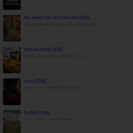
Hai Jawani Toh Ishq Hona Hai (2026)
Comedy
,
Movies
,
Romance
,
India
,
United Kingdom
Idhayam Murali (2026)
Comedy
,
Drama
,
Movies
,
Romance
,
India
Lenin (2026)
Action
,
Drama
,
Movies
,
Romance
,
India
Na Willa (2026)
Drama
,
Family
,
Movies
,
Indonesia