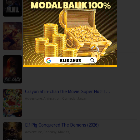
Beast Race (2026)
Action
,
Movies
,
Science Fiction
,
Thriller
,
Brazil
Big Baby (2025)
Horror
,
Movies
,
USA
Crayon Shin-chan the Movie: Super Hot! T…
Adventure
,
Animation
,
Comedy
,
Japan
Elf Pig Conquered The Demons (2026)
Adventure
,
Fantasy
,
Movies
,