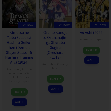
TV Show
TV Show
TV Show
Kimetsu no
Ore no Kanojo
Ao Ashi (2022)
Yaiba Season 5
to Osananajimi
Animation
,
Japan
Hashira Geiko-
ga Shuraba
hen (Demon
Sugiru
9
TRAILER
Slayer Season 5
(Oreshura)
Apr
Hashira Training
(2013)
2022
WATCH
Arc) (2024)
Animation
,
Comedy
,
Japan
Animation
,
Action &
Adventure
,
BOX
6
OFFICE
,
Sci-Fi &
TRAILER
Fantasy
,
Japan
Jan
2013
WATCH
12
TRAILER
May
2024
WATCH