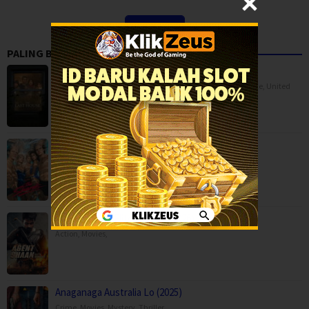
View More
PALING BANYAK DITONTON
The Last House (2026)
BOX OFFICE
,
Horror
,
Movies
,
Science Fiction
,
Thriller
,
France
,
United
Kingdom
,
USA
The Shards (2026)
Drama
,
Mystery
,
Serial TV
,
USA
Agent Shaan: Elite Pursuit (2026)
Action
,
Movies
,
Anaganaga Australia Lo (2025)
Crime
,
Movies
,
Mystery
,
Thriller
,