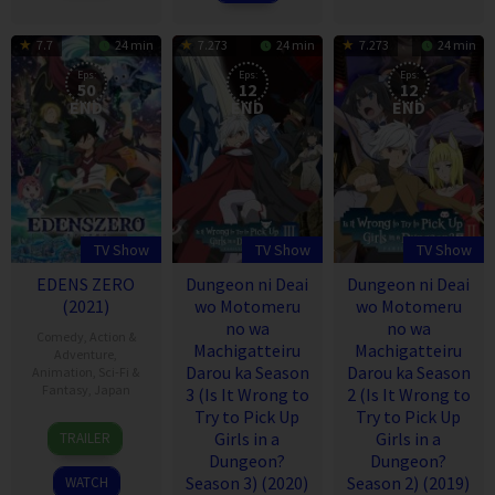
7.7
24 min
7.273
24 min
7.273
24 min
Eps:
Eps:
Eps:
50
12
12
END
END
END
TV Show
TV Show
TV Show
EDENS ZERO
Dungeon ni Deai
Dungeon ni Deai
(2021)
wo Motomeru
wo Motomeru
no wa
no wa
Comedy
,
Action &
Machigatteiru
Machigatteiru
Adventure
,
Darou ka Season
Darou ka Season
Animation
,
Sci-Fi &
Fantasy
,
Japan
3 (Is It Wrong to
2 (Is It Wrong to
Try to Pick Up
Try to Pick Up
11
Girls in a
Girls in a
TRAILER
Apr
Dungeon?
Dungeon?
2021
Season 3) (2020)
Season 2) (2019)
WATCH