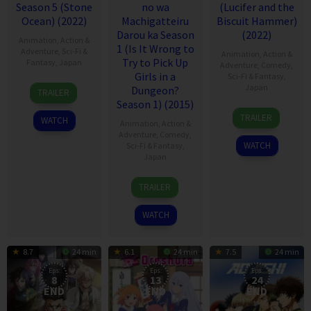
Season 5 (Stone
no wa
(Lucifer and the
Ocean) (2022)
Machigatteiru
Biscuit Hammer)
Darou ka Season
(2022)
Animation
,
Action &
1 (Is It Wrong to
Adventure
,
Sci-Fi &
Animation
,
Action &
Try to Pick Up
Fantasy
,
Japan
Adventure
,
Comedy
,
Girls in a
Sci-Fi & Fantasy
,
6
Japan
Dungeon?
TRAILER
Oct
Season 1) (2015)
9
2012
TRAILER
WATCH
Animation
,
Action &
Jul
Adventure
,
Comedy
,
2022
WATCH
Sci-Fi & Fantasy
,
Japan
4
TRAILER
Apr
2015
WATCH
8.7
24 min
6.1
24 min
7.5
24 min
Eps:
Eps:
Eps:
8
13
24
END
END
END