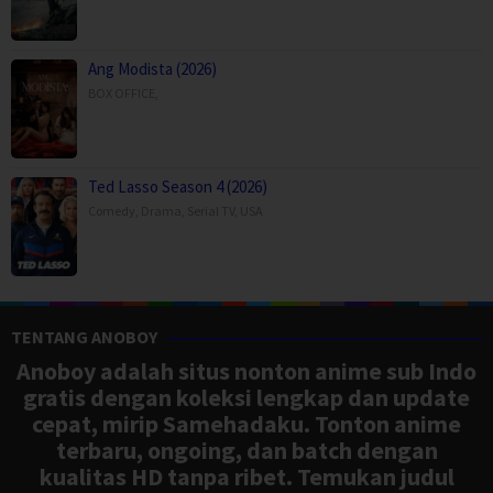
Ang Modista (2026)
BOX OFFICE
,
Ted Lasso Season 4 (2026)
Comedy
,
Drama
,
Serial TV
,
USA
TENTANG ANOBOY
Anoboy adalah situs nonton anime sub Indo
gratis dengan koleksi lengkap dan update
cepat, mirip Samehadaku. Tonton anime
terbaru, ongoing, dan batch dengan
kualitas HD tanpa ribet. Temukan judul