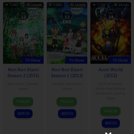
7.692
24 min
7.692
24 min
7.709
24 min
Eps:
Eps:
Eps:
12
12
24
END
END
END
TV Show
TV Show
TV Show
Non Non Biyori
Non Non Biyori
Accel World
Season 2 (2015)
Season 1 (2013)
(2012)
Animation
,
Comedy
,
Comedy
,
Animation
,
Sci-Fi & Fantasy
,
Japan
Japan
Action & Adventure
,
Animation
,
Drama
,
6
7
Japan
TRAILER
TRAILER
Jul
Oct
7
2015
2013
TRAILER
WATCH
WATCH
Apr
2012
WATCH