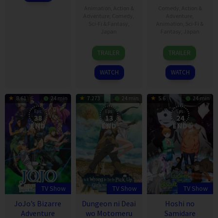
Animation
,
Action &
Comedy
,
Action &
Adventure
,
Comedy
,
Adventure
,
Sci-Fi & Fantasy
,
Animation
,
Sci-Fi &
Japan
Fantasy
,
Japan
3
13
TRAILER
TRAILER
Oct
Jul
2020
2019
WATCH
WATCH
8.61
24 min
7.273
24 min
5.6
24 min
Eps:
Eps:
Eps:
38
13
24
END
END
END
TV Show
TV Show
TV Show
JoJo’s Bizarre
Dungeon ni Deai
Hoshi no
Adventure
wo Motomeru
Samidare