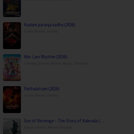
Kaalam paranja kadha (2026)
Crime
,
Movies
,
Thriller
,
Mor Lam Rhythm (2026)
Comedy
,
Drama
,
Movies
,
Music
,
Thailand
Paithalattam (2026)
Crime
,
Movies
,
Thriller
,
Son of Revenge – The Story of Kalevala (…
Action
,
Drama
,
Movies
,
Finland