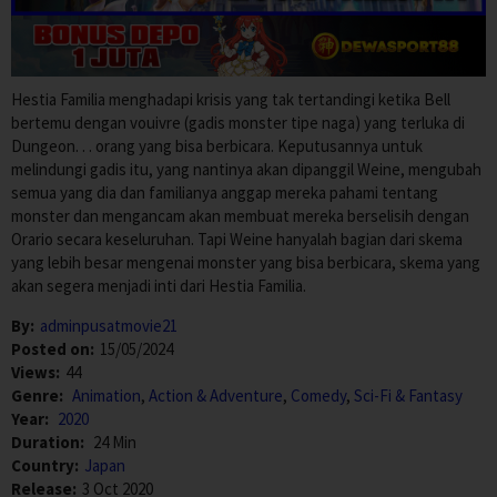
Hestia Familia menghadapi krisis yang tak tertandingi ketika Bell
bertemu dengan vouivre (gadis monster tipe naga) yang terluka di
Dungeon. . . orang yang bisa berbicara. Keputusannya untuk
melindungi gadis itu, yang nantinya akan dipanggil Weine, mengubah
semua yang dia dan familianya anggap mereka pahami tentang
monster dan mengancam akan membuat mereka berselisih dengan
Orario secara keseluruhan. Tapi Weine hanyalah bagian dari skema
yang lebih besar mengenai monster yang bisa berbicara, skema yang
akan segera menjadi inti dari Hestia Familia.
By:
adminpusatmovie21
Posted on:
15/05/2024
Views:
44
Genre:
Animation
,
Action & Adventure
,
Comedy
,
Sci-Fi & Fantasy
Year:
2020
Duration:
24 Min
Country:
Japan
Release:
3 Oct 2020