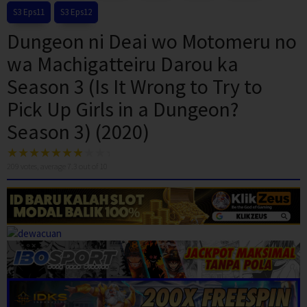
S3 Eps11
S3 Eps12
Dungeon ni Deai wo Motomeru no
wa Machigatteiru Darou ka
Season 3 (Is It Wrong to Try to
Pick Up Girls in a Dungeon?
Season 3) (2020)
209
votes, average
7.3
out of 10