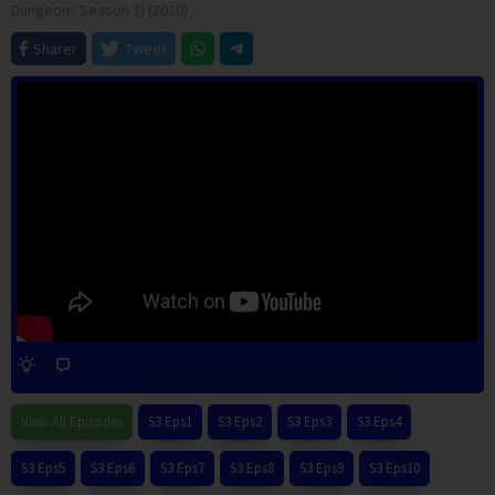
Dungeon? Season 3) (2020)
Sharer
Tweet
View All Episodes
S3 Eps1
S3 Eps2
S3 Eps3
S3 Eps4
S3 Eps5
S3 Eps6
S3 Eps7
S3 Eps8
S3 Eps9
S3 Eps10