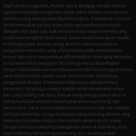
Bagi banyak penggemar, Anoboy sering dianggap sebagai tempat
rujukan ketika ingin mengetahui daftar anime terbaru atau mencari
tontonan yang sedang ramai diperbincangkan. Kemampuan situs ini
untuk menyajikan katalog anime yang rapi membuatnya mudah
dijelajahi oleh siapa saja, baik penonton baru maupun mereka yang
sudah lama mengikuti dunia anime. Selain memberikan akses mudah
ke berbagai judul, Anoboy sering disebut-sebut menawarkan
pengalaman menonton yang efisien karena tidak membutuhkan
proses login serta menyediakan pilihan kualitas video yang bervariasi
sesuai kebutuhan pengguna. Situs ini juga kerap dibandingkan
dengan Samehadaku karena keduanya memiliki basis pengguna besar
yang membutuhkan update cepat dan konsisten. Menariknya,
penggunaan Anoboy di Indonesia tidak hanya sebagai tempat
menonton, tetapi juga sebagai rujukan untuk menemukan anime
baru yang sedang naik daun. Banyak orang menggunakan situs ini
sebagai panduan sebelum memutuskan anime mana yang ingin
mereka ikuti. Hal ini menandakan bahwa perannya lebih dari sekadar
platform streaming—ia juga berfungsi sebagai katalog dinamis yang
selalu menyesuaikan dengan tren terbaru dalam industri anime.
Dengan terus bertambahnya penggemar anime di Indonesia, situs
seperti Anoboy menjadi bagian penting dari cara masyarakat