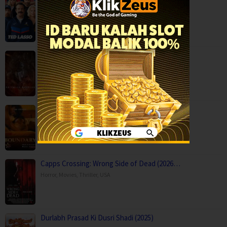
Ted Lasso Season 4 (2026)
Comedy
,
Drama
,
Serial TV
,
USA
Backwood Madness (2025)
Fantasy
,
Horror
,
Movies
,
Finland
Boundary (2026)
Movies
,
Romance
,
Capps Crossing: Wrong Side of Dead (2026…
Horror
,
Movies
,
Thriller
,
USA
Durlabh Prasad Ki Dusri Shadi (2025)