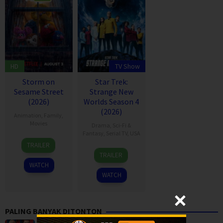
HD
TV Show
Storm on
Star Trek:
Sesame Street
Strange New
(2026)
Worlds Season 4
(2026)
Animation
,
Family
,
Movies
Drama
,
Sci-Fi &
Fantasy
,
Serial TV
,
USA
3
Scott
TRAILER
5
Jenny
Aug
Preston
TRAILER
May
Lumet
2026
WATCH
2022
WATCH
PALING BANYAK DITONTON