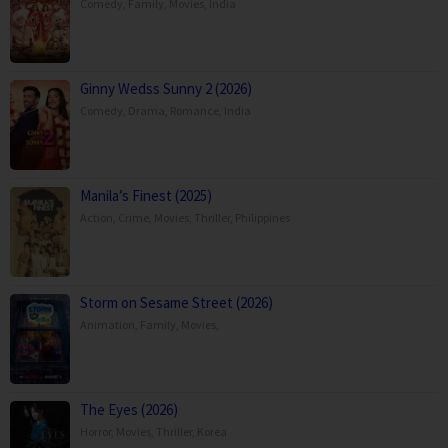
Comedy
,
Family
,
Movies
,
India
Ginny Wedss Sunny 2 (2026)
Comedy
,
Drama
,
Romance
,
India
Manila’s Finest (2025)
Action
,
Crime
,
Movies
,
Thriller
,
Philippines
Storm on Sesame Street (2026)
Animation
,
Family
,
Movies
,
The Eyes (2026)
Horror
,
Movies
,
Thriller
,
Korea