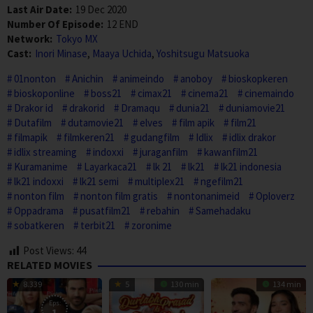
Last Air Date:
19 Dec 2020
Number Of Episode:
12 END
Network:
Tokyo MX
Cast:
Inori Minase
,
Maaya Uchida
,
Yoshitsugu Matsuoka
01nonton
Anichin
animeindo
anoboy
bioskopkeren
bioskoponline
boss21
cimax21
cinema21
cinemaindo
Drakor id
drakorid
Dramaqu
dunia21
duniamovie21
Dutafilm
dutamovie21
elves
film apik
film21
filmapik
filmkeren21
gudangfilm
Idlix
idlix drakor
idlix streaming
indoxxi
juraganfilm
kawanfilm21
Kuramanime
Layarkaca21
lk 21
lk21
lk21 indonesia
lk21 indoxxi
lk21 semi
multiplex21
ngefilm21
nonton film
nonton film gratis
nontonanimeid
Oploverz
Oppadrama
pusatfilm21
rebahin
Samehadaku
sobatkeren
terbit21
zoronime
Post Views:
44
RELATED MOVIES
8.339
5
130 min
134 min
Eps:
1