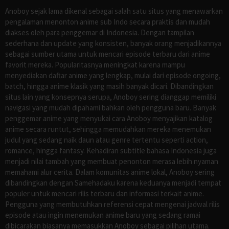
Anoboy sejak lama dikenal sebagai salah satu situs yang menawarkan
pengalaman menonton anime sub Indo secara praktis dan mudah
diakses oleh para penggemar di Indonesia. Dengan tampilan
sederhana dan update yang konsisten, banyak orang menjadikannya
sebagai sumber utama untuk mencari episode terbaru dari anime
favorit mereka. Popularitasnya meningkat karena mampu
menyediakan daftar anime yang lengkap, mulai dari episode ongoing,
batch, hingga anime klasik yang masih banyak dicari. Dibandingkan
situs lain yang konsepnya serupa, Anoboy sering dianggap memiliki
navigasi yang mudah dipahami bahkan oleh pengguna baru. Banyak
penggemar anime yang menyukai cara Anoboy menyajikan katalog
anime secara runtut, sehingga memudahkan mereka menemukan
judul yang sedang naik daun atau genre tertentu seperti action,
romance, hingga fantasy. Kehadiran subtitle bahasa Indonesia juga
menjadi nilai tambah yang membuat penonton merasa lebih nyaman
memahami alur cerita. Dalam komunitas anime lokal, Anoboy sering
dibandingkan dengan Samehadaku karena keduanya menjadi tempat
populer untuk mencari rilis terbaru dan informasi terkait anime.
Pengguna yang membutuhkan referensi cepat mengenai jadwal rilis
episode atau ingin menemukan anime baru yang sedang ramai
dibicarakan biasanya memasukkan Anoboy sebagai pilihan utama.