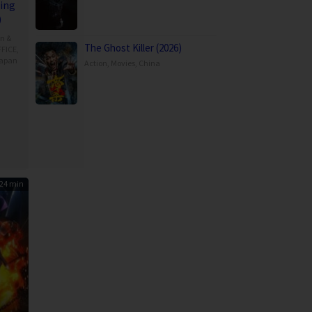
ning
)
on &
The Ghost Killer (2026)
FICE
,
apan
Action
,
Movies
,
China
24 min