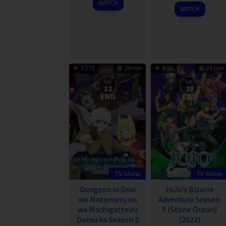
WATCH
2009
WATCH
7.273
24 min
8.61
24 min
Eps:
Eps:
12
38
END
END
TV Show
TV Show
Dungeon ni Deai
JoJo’s Bizarre
wo Motomeru no
Adventure Season
wa Machigatteiru
5 (Stone Ocean)
Darou ka Season 2
(2022)