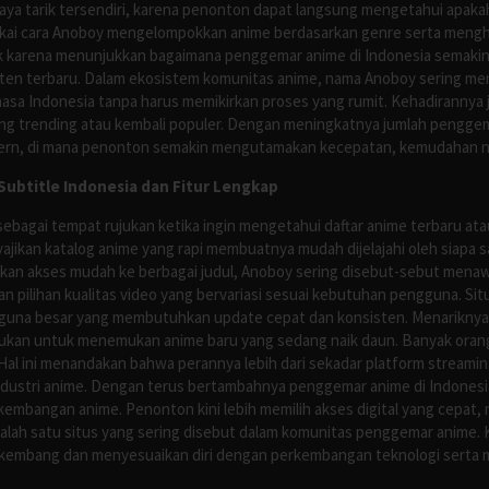
ya tarik tersendiri, karena penonton dapat langsung mengetahui apakah 
nyukai cara Anoboy mengelompokkan anime berdasarkan genre serta men
rik karena menunjukkan bagaimana penggemar anime di Indonesia semakin 
nten terbaru. Dalam ekosistem komunitas anime, nama Anoboy sering men
asa Indonesia tanpa harus memikirkan proses yang rumit. Kehadirannya j
g trending atau kembali populer. Dengan meningkatnya jumlah penggema
ern, di mana penonton semakin mengutamakan kecepatan, kemudahan navi
ubtitle Indonesia dan Fitur Lengkap
ebagai tempat rujukan ketika ingin mengetahui daftar anime terbaru at
ajikan katalog anime yang rapi membuatnya mudah dijelajahi oleh siapa 
rikan akses mudah ke berbagai judul, Anoboy sering disebut-sebut men
 pilihan kualitas video yang bervariasi sesuai kebutuhan pengguna. Sit
guna besar yang membutuhkan update cepat dan konsisten. Menariknya,
ujukan untuk menemukan anime baru yang sedang naik daun. Banyak oran
al ini menandakan bahwa perannya lebih dari sekadar platform streamin
ndustri anime. Dengan terus bertambahnya penggemar anime di Indonesia
kembangan anime. Penonton kini lebih memilih akses digital yang cepat, 
alah satu situs yang sering disebut dalam komunitas penggemar anime.
rkembang dan menyesuaikan diri dengan perkembangan teknologi serta 