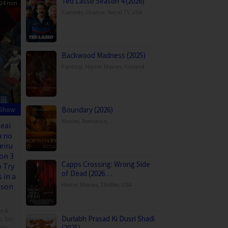
Ted Lasso Season 4 (2026)
24 min
Comedy
,
Drama
,
Serial TV
,
USA
Backwood Madness (2025)
Fantasy
,
Horror
,
Movies
,
Finland
 Show
Boundary (2026)
Movies
,
Romance
,
eai
 no
eiru
on 3
Capps Crossing: Wrong Side
o Try
of Dead (2026…
 in a
Horror
,
Movies
,
Thriller
,
USA
ason
on &
Durlabh Prasad Ki Dusri Shadi
y
,
Sci-
pan
(2025)