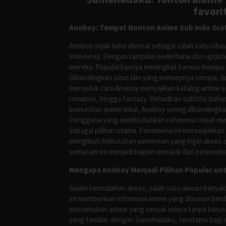
favori
Anoboy: Tempat Nonton Anime Sub Indo Grat
Anoboy sejak lama dikenal sebagai salah satu si
Indonesia. Dengan tampilan sederhana dan update
mereka. Popularitasnya meningkat karena mampu me
Dibandingkan situs lain yang konsepnya serupa, 
menyukai cara Anoboy menyajikan katalog anime s
romance, hingga fantasy. Kehadiran subtitle bah
komunitas anime lokal, Anoboy sering dibandingka
Pengguna yang membutuhkan referensi cepat meng
sebagai pilihan utama. Fenomena ini menunjukkan
mengikuti kebutuhan penonton yang ingin akses ce
semacam ini menjadi bagian menarik dari perkemba
Mengapa Anoboy Menjadi Pilihan Populer un
Selain kemudahan akses, salah satu alasan banyak
ini memberikan informasi anime yang disusun berd
menemukan anime yang sesuai selera tanpa harus
yang familiar dengan Samehadaku, terutama bagi 