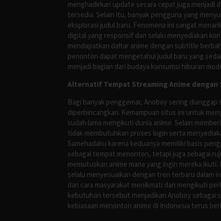
menghadirkan update secara cepat juga menjadi da
tersedia. Selain itu, banyak pengguna yang me
eksplorasi judul baru. Fenomena ini sangat mena
digital yang responsif dan selalu menyediakan ko
mendapatkan daftar anime dengan subtitle berbah
penonton dapat mengetahui judul baru yang sedan
menjadi bagian dari budaya konsumsi hiburan mod
Alternatif Tempat Streaming Anime dengan S
Bagi banyak penggemar, Anoboy sering dianggap s
diperbincangkan. Kemampuan situs ini untuk meny
sudah lama mengikuti dunia anime. Selain membe
tidak membutuhkan proses login serta menyediakan
Samehadaku karena keduanya memiliki basis peng
sebagai tempat menonton, tetapi juga sebagai r
memutuskan anime mana yang ingin mereka ikuti. H
selalu menyesuaikan dengan tren terbaru dalam i
dari cara masyarakat menikmati dan mengikuti per
kebutuhan tersebut menjadikan Anoboy sebagai s
kebiasaan menonton anime di Indonesia terus be