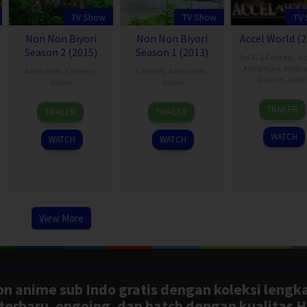
TV Show
TV Show
TV
Non Non Biyori
Non Non Biyori
Accel World (2
Season 2 (2015)
Season 1 (2013)
Sci-Fi & Fantasy
,
Ac
Adventure
,
Anima
Animation
,
Comedy
,
Comedy
,
Animation
,
Drama
,
Japa
Japan
Japan
7
6
7
TRAILER
TRAILER
TRAILER
Apr
Jul
Oct
2012
2015
2013
WATCH
WATCH
WATCH
View More
n anime sub Indo gratis dengan koleksi lengk
rbaru, ongoing, dan batch dengan kualitas H