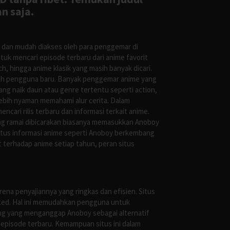
n saja.
s dan mudah diakses oleh para penggemar di
uk mencari episode terbaru dari anime favorit
, hingga anime klasik yang masih banyak dicari.
oleh pengguna baru. Banyak penggemar anime yang
g naik daun atau genre tertentu seperti action,
ebih nyaman memahami alur cerita. Dalam
ari rilis terbaru dan informasi terkait anime.
ng ramai dibicarakan biasanya memasukkan Anoboy
situs informasi anime seperti Anoboy berkembang
 terhadap anime setiap tahun, peran situs
ena penyajiannya yang ringkas dan efisien. Situs
leted. Hal ini memudahkan pengguna untuk
ng yang menganggap Anoboy sebagai alternatif
episode terbaru. Kemampuan situs ini dalam