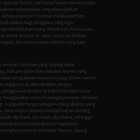
episode terbaru dari serial favorit mereka sudah
ghadirkan rekomendasi yang memudahkan
terbiasa mencari tontonan melalui platform
jadi rujukan bagi pengguna yang ingin
uga menciptakan ruang diskusi baru karena para
r anime di tanah air, situs semacam Anoboy
gasi, dan ketersediaan subtitle yang baik.
au mencari tontonan yang sedang ramai
saja, baik penonton baru maupun mereka yang
awarkan pengalaman menonton yang efisien karena
us ini juga kerap dibandingkan dengan
 penggunaan Anoboy di Indonesia tidak hanya
g menggunakan situs ini sebagai panduan sebelum
g—ia juga berfungsi sebagai katalog dinamis yang
, situs seperti Anoboy menjadi bagian penting
mudah dipahami, dan selalu diperbarui, sehingga
 Kehadirannya memperlihatkan bagaimana
meningkatnya minat terhadap hiburan Jepang.