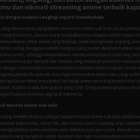
tmu dan nikmati streaming anime terbaik kapa
is dengan Koleksi Lengkap seperti Samehadaku
tus yang menawarkan pengalaman menonton anime sub Indo secara prakti
 yang konsisten, banyak orang menjadikannya sebagai sumber utama unt
nyediakan daftar anime yang lengkap, mulai dari episode ongoing, batch
Anoboy sering dianggap memiliki navigasi yang mudah dipahami bahkan 
ecara runtut, sehingga memudahkan mereka menemukan judul yang sedan
asa Indonesia juga menjadi nilai tambah yang membuat penonton merasa l
n dengan Samehadaku karena keduanya menjadi tempat populer untuk menc
enai jadwal rilis episode atau ingin menemukan anime baru yang seda
 betapa besar minat masyarakat terhadap anime serta bagaimana situs-
pat, kualitas stabil, dan update yang rutin. Dengan meningkatnya minat
ngan budaya tontonan digital di Indonesia.
tuk Nonton Anime Sub Indo
 orang memilih Anoboy sebagai tempat mencari anime sub Indo adalah kar
asarkan popularitas, tahun rilis, dan status seperti ongoing atau comp
 menghabiskan waktu berlama-lama dalam proses pencarian. Banyak ora
mereka yang mengikuti anime musiman dan ingin mendapatkan referensi 