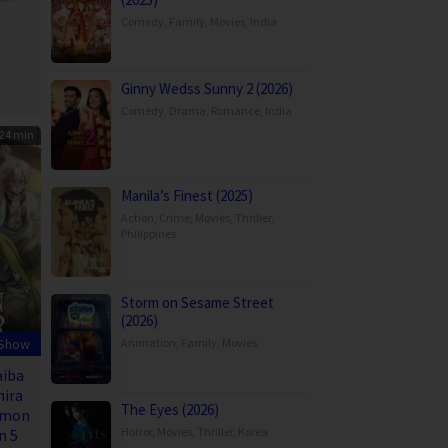
Comedy
,
Family
,
Movies
,
India
Ginny Wedss Sunny 2 (2026)
Comedy
,
Drama
,
Romance
,
India
24 min
Manila’s Finest (2025)
Action
,
Crime
,
Movies
,
Thriller
,
Philippines
Storm on Sesame Street
(2026)
 Show
Animation
,
Family
,
Movies
,
aiba
hira
The Eyes (2026)
emon
Horror
,
Movies
,
Thriller
,
Korea
n 5