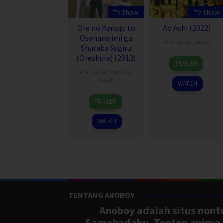
TV Show
TV Show
Ore no Kanojo to
Ao Ashi (2022)
Osananajimi ga
Animation
,
Japan
Shuraba Sugiru
(Oreshura) (2013)
9
TRAILER
Apr
Animation
,
Comedy
,
2022
Japan
WATCH
6
TRAILER
Jan
2013
WATCH
TENTANG ANOBOY
Anoboy adalah situs nonto
Samehadaku. Tonton anime te