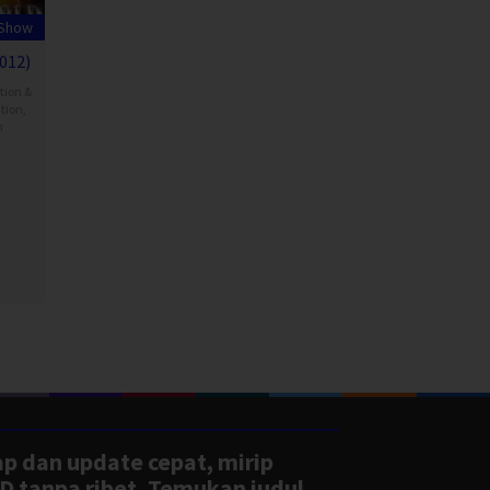
 Show
012)
tion &
tion
,
n
ap dan update cepat, mirip
D tanpa ribet. Temukan judul