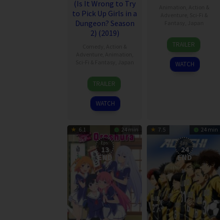
(Is It Wrong to Try
Animation
,
Action &
to Pick Up Girls in a
Adventure
,
Sci-Fi &
Dungeon? Season
Fantasy
,
Japan
2) (2019)
6
TRAILER
Comedy
,
Action &
Oct
Adventure
,
Animation
,
2012
Sci-Fi & Fantasy
,
Japan
WATCH
13
TRAILER
Jul
2019
WATCH
6.1
24 min
7.5
24 min
Eps:
Eps:
13
24
END
END