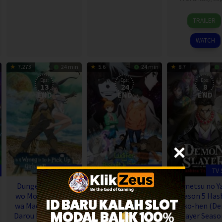
3
TRAILER
Oct
2020
WATCH
7.273
24 min
5.6
24 min
8.7
Eps:
Eps:
Eps:
13
24
8
END
END
END
TV Show
TV Show
TV
Dungeon ni Deai
Hoshi no Samidare
Kimetsu no Y
wo Motomeru no
(Lucifer and the
Season 5 Has
wa Machigatteiru
Biscuit Hammer)
Geiko-hen (D
Darou ka Season 1
(2022)
Slayer Seaso