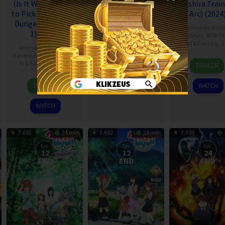
(Is It Wrong to Try
Hashira Trai
Animation
,
Action &
to Pick Up Girls in a
Arc) (2024
Adventure
,
Comedy
,
Sci-
Dungeon? Season
Fi & Fantasy
,
Japan
Animation
,
Acti
1) (2015)
Adventure
,
BOX OF
9
Sci-Fi & Fantasy
,
J
TRAILER
Animation
,
Action &
Jul
Adventure
,
Comedy
,
Sci-
12
2022
Fi & Fantasy
,
Japan
WATCH
TRAILER
May
4
2024
TRAILER
WATCH
Apr
2015
WATCH
7.692
24 min
7.692
24 min
7.709
Eps:
Eps:
Eps:
12
12
24
END
END
END