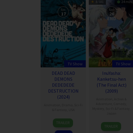
8.581
24 min
Eps:
Eps:
17
26
END
TV Show
TV Show
DEAD DEAD
InuYasha:
DEMONS
Kanketsu-hen
DEDEDEDE
(The Final Act)
DESTRUCTION
(2009)
(2024)
Animation
,
Action &
Adventure
,
Comedy
,
Animation
,
Drama
,
Sci-Fi
Mystery
,
Sci-Fi & Fantasy
,
& Fantasy
,
USA
Japan
30
TRAILER
4
Rumiko
May
TRAILER
Oct
Takahashi
2024