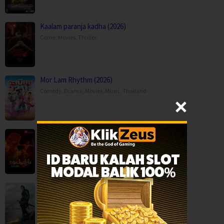
Kaalam paranja kadha (2026)
Crime
,
Movies
,
Thriller
,
Mor Lam Rhythm (2026)
Comedy
,
Drama
,
Movies
,
Music
,
Thailand
Paithalattam (2026)
Crime
,
Movies
,
Thriller
,
Son of Revenge – The Story of Kalevala (…
Action
,
Drama
,
Movies
,
Finland