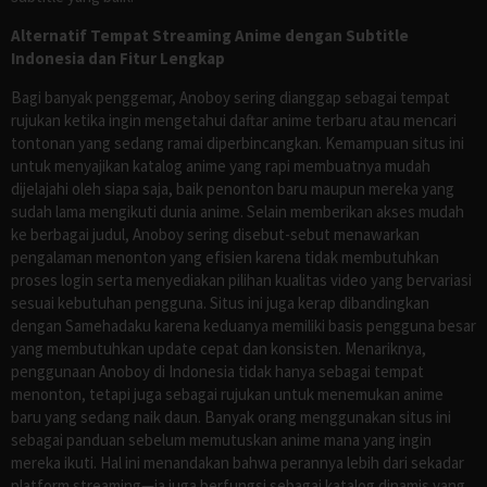
Alternatif Tempat Streaming Anime dengan Subtitle
Indonesia dan Fitur Lengkap
Bagi banyak penggemar, Anoboy sering dianggap sebagai tempat
rujukan ketika ingin mengetahui daftar anime terbaru atau mencari
tontonan yang sedang ramai diperbincangkan. Kemampuan situs ini
untuk menyajikan katalog anime yang rapi membuatnya mudah
dijelajahi oleh siapa saja, baik penonton baru maupun mereka yang
sudah lama mengikuti dunia anime. Selain memberikan akses mudah
ke berbagai judul, Anoboy sering disebut-sebut menawarkan
pengalaman menonton yang efisien karena tidak membutuhkan
proses login serta menyediakan pilihan kualitas video yang bervariasi
sesuai kebutuhan pengguna. Situs ini juga kerap dibandingkan
dengan Samehadaku karena keduanya memiliki basis pengguna besar
yang membutuhkan update cepat dan konsisten. Menariknya,
penggunaan Anoboy di Indonesia tidak hanya sebagai tempat
menonton, tetapi juga sebagai rujukan untuk menemukan anime
baru yang sedang naik daun. Banyak orang menggunakan situs ini
sebagai panduan sebelum memutuskan anime mana yang ingin
mereka ikuti. Hal ini menandakan bahwa perannya lebih dari sekadar
platform streaming—ia juga berfungsi sebagai katalog dinamis yang