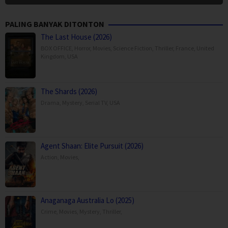
PALING BANYAK DITONTON
The Last House (2026)
BOX OFFICE
,
Horror
,
Movies
,
Science Fiction
,
Thriller
,
France
,
United
Kingdom
,
USA
The Shards (2026)
Drama
,
Mystery
,
Serial TV
,
USA
Agent Shaan: Elite Pursuit (2026)
Action
,
Movies
,
Anaganaga Australia Lo (2025)
Crime
,
Movies
,
Mystery
,
Thriller
,