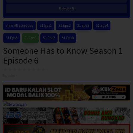
Server 5
View All Episodes
S1 Eps1
S1 Eps2
S1 Eps3
S1 Eps4
S1 Eps5
S1 Eps6
S1 Eps7
S1 Eps8
Someone Has to Know Season 1
Episode 6
No votes