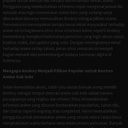
populer untuk mencari rilis terbaru dan informasi terkait anime.
Pengguna yang membutuhkan referensi cepat mengenai jadwal rilis
episode atau ingin menemukan anime baru yang sedang ramai
dibicarakan biasanya memasukkan Anoboy sebagai pilihan utama.
Fenomena ini menunjukkan betapa besar minat masyarakat terhadap
anime serta bagaimana situs-situs informasi anime seperti Anoboy
berkembang mengikuti kebutuhan penonton yang ingin akses cepat,
kualitas stabil, dan update yang rutin. Dengan meningkatnya minat
terhadap anime setiap tahun, peran situs semacam ini menjadi
bagian menarik dari perkembangan budaya tontonan digital di
Indonesia.
Mengapa Anoboy Menjadi Pilihan Populer untuk Nonton
Anime Sub Indo
Selain kemudahan akses, salah satu alasan banyak orang memilih
Anoboy sebagai tempat mencari anime sub Indo adalah karena
penyajiannya yang ringkas dan efisien. Situs ini memberikan
informasi anime yang disusun berdasarkan popularitas, tahun rilis,
dan status seperti ongoing atau completed. Hal ini memudahkan
pengguna untuk menemukan anime yang sesuai selera tanpa harus
menghabiskan waktu berlama-lama dalam proses pencarian. Banyak