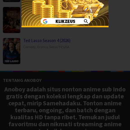
Ang Modista (2026)
BOX OFFICE
,
Ted Lasso Season 4 (2026)
Comedy
,
Drama
,
Serial TV
,
USA
TENTANG ANOBOY
Anoboy adalah situs nonton anime sub Indo
gratis dengan koleksi lengkap dan update
cepat, mirip Samehadaku. Tonton anime
terbaru, ongoing, dan batch dengan
kualitas HD tanpa ribet. Temukan judul
favoritmu dan nikmati streaming anime