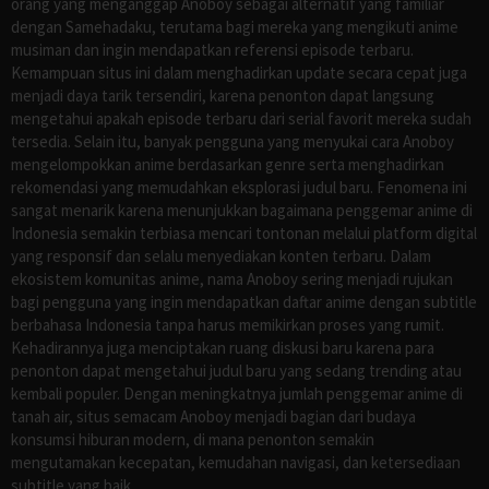
orang yang menganggap Anoboy sebagai alternatif yang familiar
dengan Samehadaku, terutama bagi mereka yang mengikuti anime
musiman dan ingin mendapatkan referensi episode terbaru.
Kemampuan situs ini dalam menghadirkan update secara cepat juga
menjadi daya tarik tersendiri, karena penonton dapat langsung
mengetahui apakah episode terbaru dari serial favorit mereka sudah
tersedia. Selain itu, banyak pengguna yang menyukai cara Anoboy
mengelompokkan anime berdasarkan genre serta menghadirkan
rekomendasi yang memudahkan eksplorasi judul baru. Fenomena ini
sangat menarik karena menunjukkan bagaimana penggemar anime di
Indonesia semakin terbiasa mencari tontonan melalui platform digital
yang responsif dan selalu menyediakan konten terbaru. Dalam
ekosistem komunitas anime, nama Anoboy sering menjadi rujukan
bagi pengguna yang ingin mendapatkan daftar anime dengan subtitle
berbahasa Indonesia tanpa harus memikirkan proses yang rumit.
Kehadirannya juga menciptakan ruang diskusi baru karena para
penonton dapat mengetahui judul baru yang sedang trending atau
kembali populer. Dengan meningkatnya jumlah penggemar anime di
tanah air, situs semacam Anoboy menjadi bagian dari budaya
konsumsi hiburan modern, di mana penonton semakin
mengutamakan kecepatan, kemudahan navigasi, dan ketersediaan
subtitle yang baik.