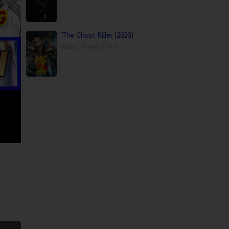
The Ghost Killer (2026)
Action
,
Movies
,
China