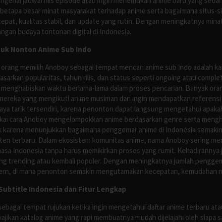
enai jadwal rilis episode atau ingin menemukan anime baru yang seda
 betapa besar minat masyarakat terhadap anime serta bagaimana situs-
pat, kualitas stabil, dan update yang rutin. Dengan meningkatnya minat
ngan budaya tontonan digital di Indonesia.
tuk Nonton Anime Sub Indo
 orang memilih Anoboy sebagai tempat mencari anime sub Indo adalah kar
asarkan popularitas, tahun rilis, dan status seperti ongoing atau comp
 menghabiskan waktu berlama-lama dalam proses pencarian. Banyak ora
mereka yang mengikuti anime musiman dan ingin mendapatkan referensi 
ya tarik tersendiri, karena penonton dapat langsung mengetahui apakah 
nyukai cara Anoboy mengelompokkan anime berdasarkan genre serta men
rik karena menunjukkan bagaimana penggemar anime di Indonesia semakin 
nten terbaru. Dalam ekosistem komunitas anime, nama Anoboy sering men
asa Indonesia tanpa harus memikirkan proses yang rumit. Kehadirannya j
g trending atau kembali populer. Dengan meningkatnya jumlah penggema
ern, di mana penonton semakin mengutamakan kecepatan, kemudahan navi
ubtitle Indonesia dan Fitur Lengkap
ebagai tempat rujukan ketika ingin mengetahui daftar anime terbaru at
ajikan katalog anime yang rapi membuatnya mudah dijelajahi oleh siapa 