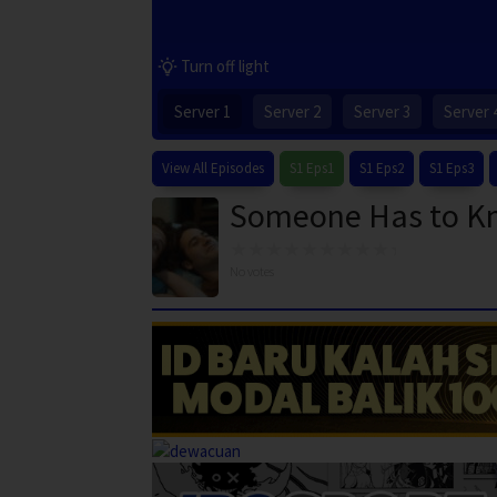
Turn off light
Server 1
Server 2
Server 3
Server 
View All Episodes
S1 Eps1
S1 Eps2
S1 Eps3
Someone Has to Kn
No votes