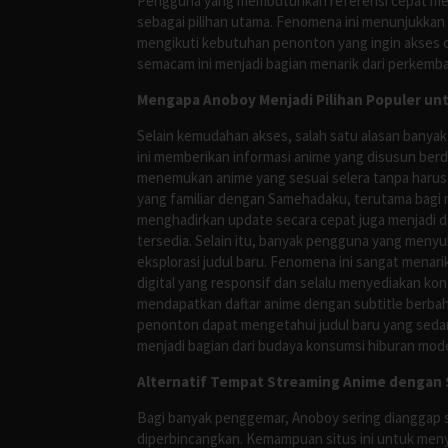
Pengguna yang membutuhkan referensi cepat meng
sebagai pilihan utama. Fenomena ini menunjukkan
mengikuti kebutuhan penonton yang ingin akses ce
semacam ini menjadi bagian menarik dari perkemba
Mengapa Anoboy Menjadi Pilihan Populer un
Selain kemudahan akses, salah satu alasan banyak
ini memberikan informasi anime yang disusun berd
menemukan anime yang sesuai selera tanpa harus
yang familiar dengan Samehadaku, terutama bagi 
menghadirkan update secara cepat juga menjadi da
tersedia. Selain itu, banyak pengguna yang me
eksplorasi judul baru. Fenomena ini sangat mena
digital yang responsif dan selalu menyediakan ko
mendapatkan daftar anime dengan subtitle berbah
penonton dapat mengetahui judul baru yang sedan
menjadi bagian dari budaya konsumsi hiburan mod
Alternatif Tempat Streaming Anime dengan S
Bagi banyak penggemar, Anoboy sering dianggap s
diperbincangkan. Kemampuan situs ini untuk meny