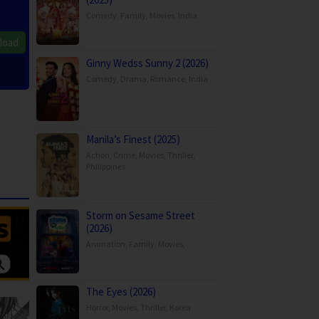
Comedy
,
Family
,
Movies
,
India
load
Ginny Wedss Sunny 2 (2026)
Comedy
,
Drama
,
Romance
,
India
Manila’s Finest (2025)
Action
,
Crime
,
Movies
,
Thriller
,
Philippines
Storm on Sesame Street
(2026)
Animation
,
Family
,
Movies
,
The Eyes (2026)
Horror
,
Movies
,
Thriller
,
Korea