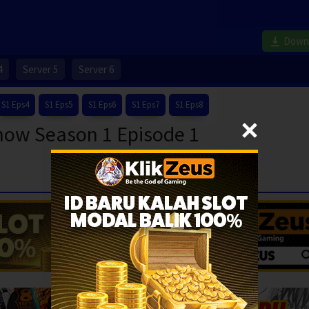
Down
4
Server 5
Server 6
S1 Eps4
S1 Eps5
S1 Eps6
S1 Eps7
S1 Eps8
ow Season 1 Episode 1