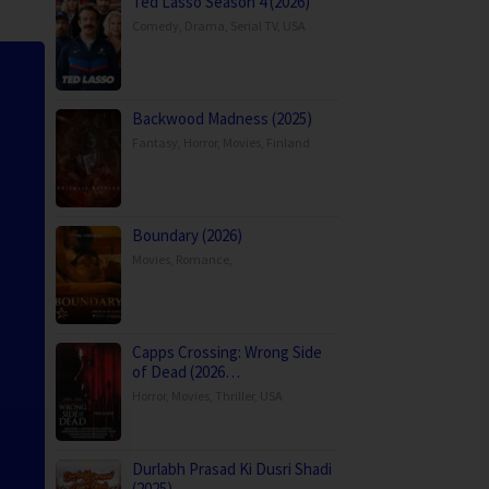
Ted Lasso Season 4 (2026)
Comedy
,
Drama
,
Serial TV
,
USA
Backwood Madness (2025)
Fantasy
,
Horror
,
Movies
,
Finland
Boundary (2026)
Movies
,
Romance
,
Capps Crossing: Wrong Side
of Dead (2026…
Horror
,
Movies
,
Thriller
,
USA
Durlabh Prasad Ki Dusri Shadi
(2025)