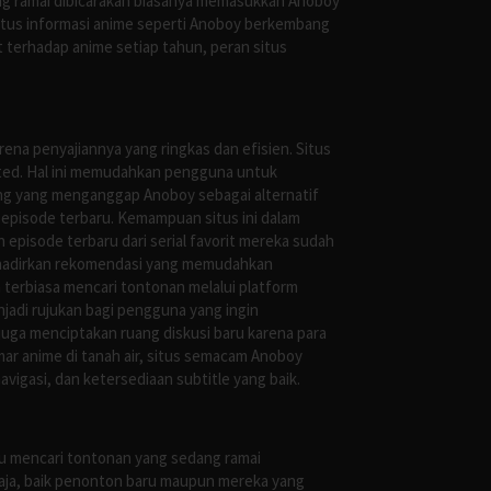
ng ramai dibicarakan biasanya memasukkan Anoboy
situs informasi anime seperti Anoboy berkembang
 terhadap anime setiap tahun, peran situs
ena penyajiannya yang ringkas dan efisien. Situs
leted. Hal ini memudahkan pengguna untuk
ng yang menganggap Anoboy sebagai alternatif
episode terbaru. Kemampuan situs ini dalam
episode terbaru dari serial favorit mereka sudah
ghadirkan rekomendasi yang memudahkan
terbiasa mencari tontonan melalui platform
jadi rujukan bagi pengguna yang ingin
uga menciptakan ruang diskusi baru karena para
r anime di tanah air, situs semacam Anoboy
gasi, dan ketersediaan subtitle yang baik.
au mencari tontonan yang sedang ramai
saja, baik penonton baru maupun mereka yang