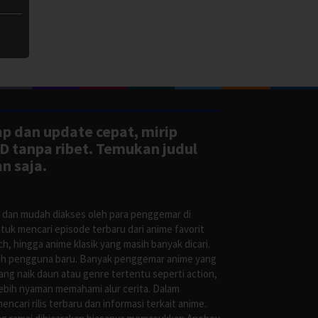
ap dan update cepat, mirip
D tanpa ribet. Temukan judul
n saja.
s dan mudah diakses oleh para penggemar di
uk mencari episode terbaru dari anime favorit
, hingga anime klasik yang masih banyak dicari.
oleh pengguna baru. Banyak penggemar anime yang
g naik daun atau genre tertentu seperti action,
ebih nyaman memahami alur cerita. Dalam
ari rilis terbaru dan informasi terkait anime.