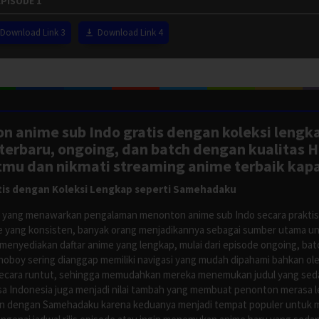
PISODE 1
Download Link 3
Download Link 4
n anime sub Indo gratis dengan koleksi lengk
rbaru, ongoing, dan batch dengan kualitas H
tmu dan nikmati streaming anime terbaik kapa
is dengan Koleksi Lengkap seperti Samehadaku
tus yang menawarkan pengalaman menonton anime sub Indo secara prakti
 yang konsisten, banyak orang menjadikannya sebagai sumber utama unt
nyediakan daftar anime yang lengkap, mulai dari episode ongoing, batch
Anoboy sering dianggap memiliki navigasi yang mudah dipahami bahkan 
ecara runtut, sehingga memudahkan mereka menemukan judul yang sedan
asa Indonesia juga menjadi nilai tambah yang membuat penonton merasa l
n dengan Samehadaku karena keduanya menjadi tempat populer untuk menc