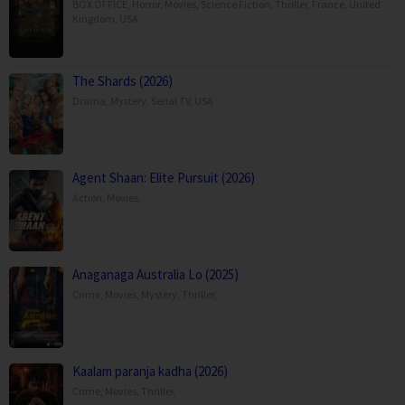
BOX OFFICE
,
Horror
,
Movies
,
Science Fiction
,
Thriller
,
France
,
United
Kingdom
,
USA
The Shards (2026)
Drama
,
Mystery
,
Serial TV
,
USA
Agent Shaan: Elite Pursuit (2026)
Action
,
Movies
,
Anaganaga Australia Lo (2025)
Crime
,
Movies
,
Mystery
,
Thriller
,
Kaalam paranja kadha (2026)
Crime
,
Movies
,
Thriller
,