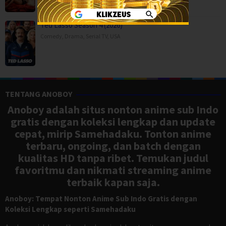
Ted Lasso Season 4 (2026)
Comedy
,
Drama
,
Serial TV
,
USA
TENTANG ANOBOY
Anoboy adalah situs nonton anime sub Indo
gratis dengan koleksi lengkap dan update
cepat, mirip Samehadaku. Tonton anime
terbaru, ongoing, dan batch dengan
kualitas HD tanpa ribet. Temukan judul
favoritmu dan nikmati streaming anime
terbaik kapan saja.
Anoboy: Tempat Nonton Anime Sub Indo Gratis dengan
Koleksi Lengkap seperti Samehadaku