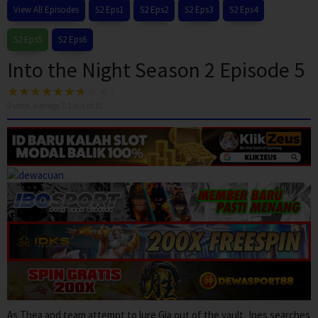
View All Episodes
S2 Eps1
S2 Eps2
S2 Eps3
S2 Eps4
S2 Eps5
S2 Eps6
Into the Night Season 2 Episode 5
9
votes, average
7.1
out of 10
As Thea and team attempt to lure Gia out of the vault, Ines searches