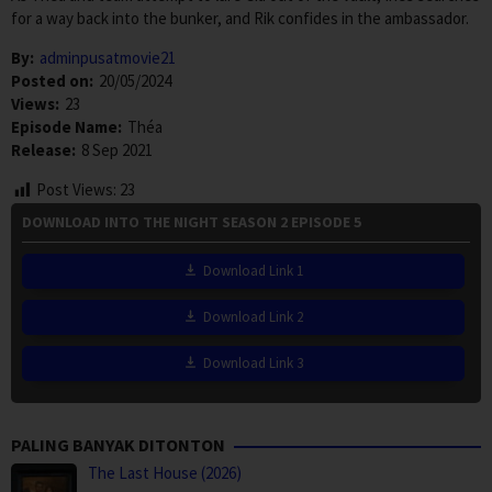
for a way back into the bunker, and Rik confides in the ambassador.
By:
adminpusatmovie21
Posted on:
20/05/2024
Views:
23
Episode Name:
Théa
Release:
8 Sep 2021
Post Views:
23
DOWNLOAD INTO THE NIGHT SEASON 2 EPISODE 5
Download Link 1
Download Link 2
Download Link 3
PALING BANYAK DITONTON
The Last House (2026)