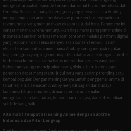
mengetahui apakah episode terbaru dari serial favorit mereka sudah
tersedia. Selain itu, banyak pengguna yang menyukai cara Anoboy
mengelompokkan anime berdasarkan genre serta menghadirkan
rekomendasi yang memudahkan eksplorasi judul baru. Fenomena ini
sangat menarik karena menunjukkan bagaimana penggemar anime di
Indonesia semakin terbiasa mencari tontonan melalui platform digital
yang responsif dan selalu menyediakan konten terbaru. Dalam
ekosistem komunitas anime, nama Anoboy sering menjadi rujukan
bagi pengguna yang ingin mendapatkan daftar anime dengan subtitle
berbahasa Indonesia tanpa harus memikirkan proses yang rumit.
Kehadirannya juga menciptakan ruang diskusi baru karena para
penonton dapat mengetahui judul baru yang sedang trending atau
kembali populer. Dengan meningkatnya jumlah penggemar anime di
tanah air, situs semacam Anoboy menjadi bagian dari budaya
konsumsi hiburan modern, di mana penonton semakin
mengutamakan kecepatan, kemudahan navigasi, dan ketersediaan
subtitle yang baik.
Alternatif Tempat Streaming Anime dengan Subtitle
Indonesia dan Fitur Lengkap
Bagi banyak penggemar, Anoboy sering dianggap sebagai tempat