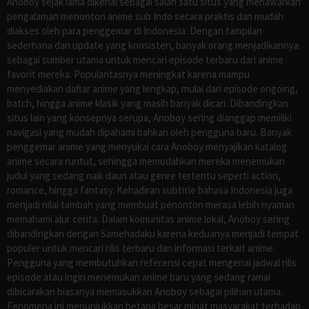
Anoboy sejak lama dikenal sebagai salah satu situs yang menawarkan
pengalaman menonton anime sub Indo secara praktis dan mudah
diakses oleh para penggemar di Indonesia. Dengan tampilan
sederhana dan update yang konsisten, banyak orang menjadikannya
sebagai sumber utama untuk mencari episode terbaru dari anime
favorit mereka. Popularitasnya meningkat karena mampu
menyediakan daftar anime yang lengkap, mulai dari episode ongoing,
batch, hingga anime klasik yang masih banyak dicari. Dibandingkan
situs lain yang konsepnya serupa, Anoboy sering dianggap memiliki
navigasi yang mudah dipahami bahkan oleh pengguna baru. Banyak
penggemar anime yang menyukai cara Anoboy menyajikan katalog
anime secara runtut, sehingga memudahkan mereka menemukan
judul yang sedang naik daun atau genre tertentu seperti action,
romance, hingga fantasy. Kehadiran subtitle bahasa Indonesia juga
menjadi nilai tambah yang membuat penonton merasa lebih nyaman
memahami alur cerita. Dalam komunitas anime lokal, Anoboy sering
dibandingkan dengan Samehadaku karena keduanya menjadi tempat
populer untuk mencari rilis terbaru dan informasi terkait anime.
Pengguna yang membutuhkan referensi cepat mengenai jadwal rilis
episode atau ingin menemukan anime baru yang sedang ramai
dibicarakan biasanya memasukkan Anoboy sebagai pilihan utama.
Fenomena ini menunjukkan betapa besar minat masyarakat terhadap