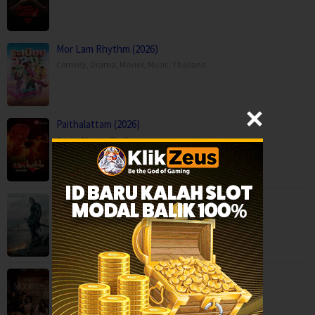
Mor Lam Rhythm (2026)
Comedy
,
Drama
,
Movies
,
Music
,
Thailand
Paithalattam (2026)
Crime
,
Movies
,
Thriller
,
Son of Revenge – The Story of Kalevala (…
Action
,
Drama
,
Movies
,
Finland
Ang Modista (2026)
BOX OFFICE
,