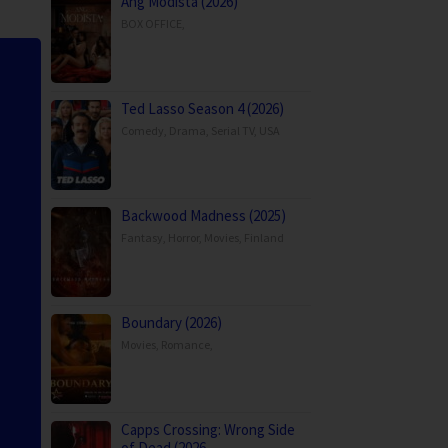
Ang Modista (2026)
BOX OFFICE
,
Ted Lasso Season 4 (2026)
Comedy
,
Drama
,
Serial TV
,
USA
Backwood Madness (2025)
Fantasy
,
Horror
,
Movies
,
Finland
Boundary (2026)
Movies
,
Romance
,
Capps Crossing: Wrong Side
of Dead (2026…