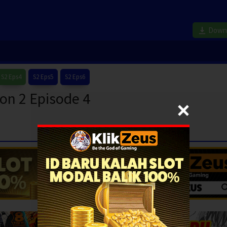
Down
S2 Eps4
S2 Eps5
S2 Eps6
son 2 Episode 4