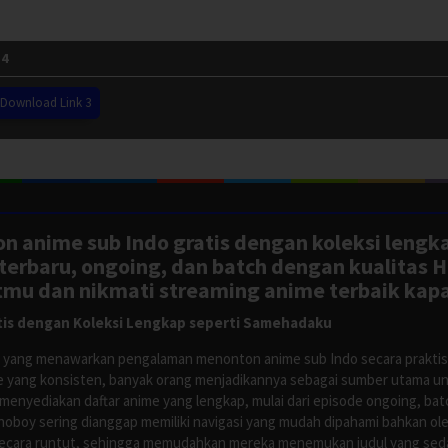
 4
Download Link 3
n anime sub Indo gratis dengan koleksi lengk
rbaru, ongoing, dan batch dengan kualitas H
tmu dan nikmati streaming anime terbaik kapa
is dengan Koleksi Lengkap seperti Samehadaku
tus yang menawarkan pengalaman menonton anime sub Indo secara prakti
 yang konsisten, banyak orang menjadikannya sebagai sumber utama unt
nyediakan daftar anime yang lengkap, mulai dari episode ongoing, batch
Anoboy sering dianggap memiliki navigasi yang mudah dipahami bahkan 
ecara runtut, sehingga memudahkan mereka menemukan judul yang sedan