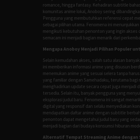
romance, hingga fantasy. Kehadiran subtitle bah
komunitas anime lokal, Anoboy sering dibandingka
Pengguna yang membutuhkan referensi cepat meng
sebagai pilihan utama. Fenomena ini menunjukkan
mengikuti kebutuhan penonton yang ingin akses ce
semacam ini menjadi bagian menarik dari perkemba
Mengapa Anoboy Menjadi Pilihan Populer un
Selain kemudahan akses, salah satu alasan banyak
ini memberikan informasi anime yang disusun berd
menemukan anime yang sesuai selera tanpa harus
yang familiar dengan Samehadaku, terutama bagi 
menghadirkan update secara cepat juga menjadi da
tersedia. Selain itu, banyak pengguna yang me
eksplorasi judul baru. Fenomena ini sangat mena
digital yang responsif dan selalu menyediakan ko
mendapatkan daftar anime dengan subtitle berbah
penonton dapat mengetahui judul baru yang sedan
menjadi bagian dari budaya konsumsi hiburan mod
Alternatif Tempat Streaming Anime dengan S