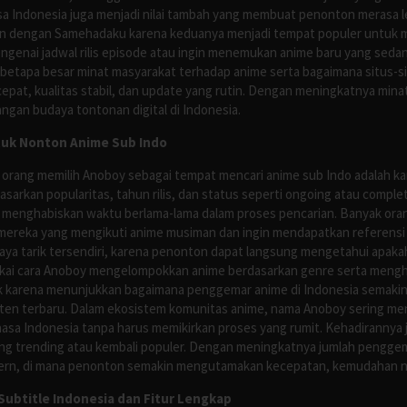
asa Indonesia juga menjadi nilai tambah yang membuat penonton merasa l
n dengan Samehadaku karena keduanya menjadi tempat populer untuk menc
enai jadwal rilis episode atau ingin menemukan anime baru yang seda
 betapa besar minat masyarakat terhadap anime serta bagaimana situs-
pat, kualitas stabil, dan update yang rutin. Dengan meningkatnya minat
ngan budaya tontonan digital di Indonesia.
tuk Nonton Anime Sub Indo
 orang memilih Anoboy sebagai tempat mencari anime sub Indo adalah kar
asarkan popularitas, tahun rilis, dan status seperti ongoing atau comp
 menghabiskan waktu berlama-lama dalam proses pencarian. Banyak ora
mereka yang mengikuti anime musiman dan ingin mendapatkan referensi 
ya tarik tersendiri, karena penonton dapat langsung mengetahui apakah 
nyukai cara Anoboy mengelompokkan anime berdasarkan genre serta men
rik karena menunjukkan bagaimana penggemar anime di Indonesia semakin 
nten terbaru. Dalam ekosistem komunitas anime, nama Anoboy sering men
asa Indonesia tanpa harus memikirkan proses yang rumit. Kehadirannya j
g trending atau kembali populer. Dengan meningkatnya jumlah penggema
ern, di mana penonton semakin mengutamakan kecepatan, kemudahan navi
ubtitle Indonesia dan Fitur Lengkap