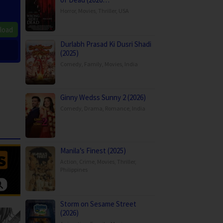
Horror
,
Movies
,
Thriller
,
USA
load
Durlabh Prasad Ki Dusri Shadi
(2025)
Comedy
,
Family
,
Movies
,
India
Ginny Wedss Sunny 2 (2026)
Comedy
,
Drama
,
Romance
,
India
Manila’s Finest (2025)
Action
,
Crime
,
Movies
,
Thriller
,
Philippines
Storm on Sesame Street
(2026)