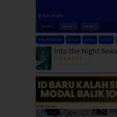
Turn off light
Server 1
Server 2
Server 3
View All Episodes
S2 Eps1
S2 Eps2
S2 Eps3
Into the Night Sea
9
votes, average
7.0
out of 10