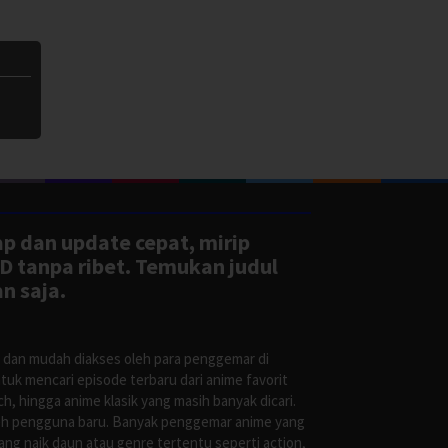
ap dan update cepat, mirip
D tanpa ribet. Temukan judul
n saja.
s dan mudah diakses oleh para penggemar di
uk mencari episode terbaru dari anime favorit
, hingga anime klasik yang masih banyak dicari.
oleh pengguna baru. Banyak penggemar anime yang
g naik daun atau genre tertentu seperti action,