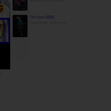
Animation
,
Family
,
Movies
,
The Eyes (2026)
Horror
,
Movies
,
Thriller
,
Korea
d