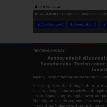
Post Views:
24
DOWNLOAD INTO THE NIGHT SEASON 2 EPISODE
Download Link 1
Download Link 2
TENTANG ANOBOY
Anoboy adalah situs nonto
Samehadaku. Tonton anime te
favori
Anoboy: Tempat Nonton Anime Sub Indo Grat
Anoboy sejak lama dikenal sebagai salah satu si
Indonesia. Dengan tampilan sederhana dan update
mereka. Popularitasnya meningkat karena mampu me
Dibandingkan situs lain yang konsepnya serupa, 
menyukai cara Anoboy menyajikan katalog anime s