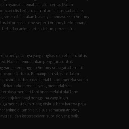
ebih nyaman memahami alur cerita. Dalam
ari rilis terbaru dan informasi terkait anime.
ng ramai dibicarakan biasanya memasukkan Anoboy
situs informasi anime seperti Anoboy berkembang
 terhadap anime setiap tahun, peran situs
ena penyajiannya yang ringkas dan efisien. Situs
leted. Hal ini memudahkan pengguna untuk
ng yang menganggap Anoboy sebagai alternatif
episode terbaru. Kemampuan situs ini dalam
episode terbaru dari serial favorit mereka sudah
ghadirkan rekomendasi yang memudahkan
terbiasa mencari tontonan melalui platform
jadi rujukan bagi pengguna yang ingin
uga menciptakan ruang diskusi baru karena para
r anime di tanah air, situs semacam Anoboy
gasi, dan ketersediaan subtitle yang baik.