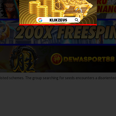
twisted schemes. The group searching for seeds encounters a disoriente