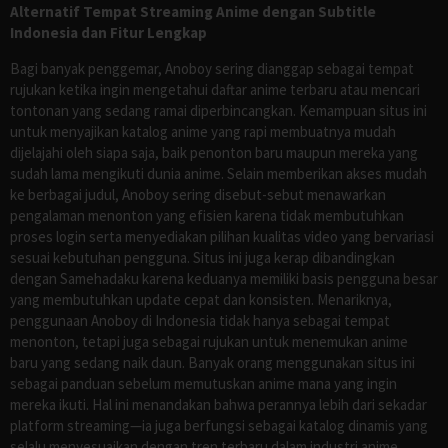
Alternatif Tempat Streaming Anime dengan Subtitle
Indonesia dan Fitur Lengkap
Bagi banyak penggemar, Anoboy sering dianggap sebagai tempat
rujukan ketika ingin mengetahui daftar anime terbaru atau mencari
tontonan yang sedang ramai diperbincangkan. Kemampuan situs ini
untuk menyajikan katalog anime yang rapi membuatnya mudah
dijelajahi oleh siapa saja, baik penonton baru maupun mereka yang
sudah lama mengikuti dunia anime. Selain memberikan akses mudah
ke berbagai judul, Anoboy sering disebut-sebut menawarkan
pengalaman menonton yang efisien karena tidak membutuhkan
proses login serta menyediakan pilihan kualitas video yang bervariasi
sesuai kebutuhan pengguna. Situs ini juga kerap dibandingkan
dengan Samehadaku karena keduanya memiliki basis pengguna besar
yang membutuhkan update cepat dan konsisten. Menariknya,
penggunaan Anoboy di Indonesia tidak hanya sebagai tempat
menonton, tetapi juga sebagai rujukan untuk menemukan anime
baru yang sedang naik daun. Banyak orang menggunakan situs ini
sebagai panduan sebelum memutuskan anime mana yang ingin
mereka ikuti. Hal ini menandakan bahwa perannya lebih dari sekadar
platform streaming—ia juga berfungsi sebagai katalog dinamis yang
selalu menyesuaikan dengan tren terbaru dalam industri anime.