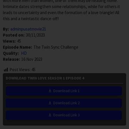
with more men than women, one of them may be heading home.
Intimate dates strengthen some relationships, while for others it
leads to uncertainty and even the formation of a love triangle! All
this and a twintastic dance-off!
By:
adminpusatmovie21
Posted on:
30/11/2023
Views:
45
Episode Name:
The Twin Sync Challenge
Quality:
HD
Release:
16 Nov 2023
Post Views:
45
DOWNLOAD TWIN LOVE SEASON 1 EPISODE 4
Download Link 1
Download Link 2
Download Link 3