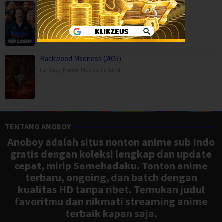
Ted Lasso Season 4 (2026)
Comedy
,
Drama
,
Serial TV
,
USA
Backwood Madness (2025)
Fantasy
,
Horror
,
Movies
,
Finland
TENTANG ANOBOY
Anoboy adalah situs nonton anime sub Indo
gratis dengan koleksi lengkap dan update
cepat, mirip Samehadaku. Tonton anime
terbaru, ongoing, dan batch dengan
kualitas HD tanpa ribet. Temukan judul
favoritmu dan nikmati streaming anime
terbaik kapan saja.