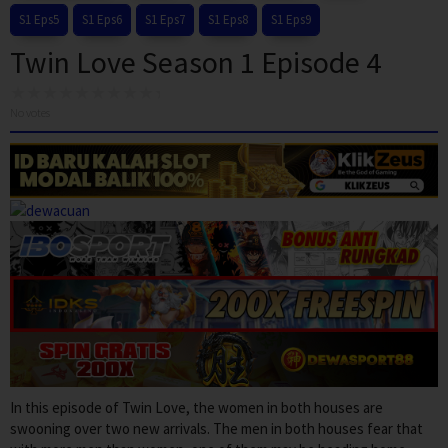
S1 Eps5
S1 Eps6
S1 Eps7
S1 Eps8
S1 Eps9
Twin Love Season 1 Episode 4
No votes
In this episode of Twin Love, the women in both houses are
swooning over two new arrivals. The men in both houses fear that