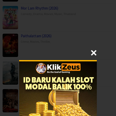
Mor Lam Rhythm (2026)
Comedy
,
Drama
,
Movies
,
Music
,
Thailand
Paithalattam (2026)
Crime
,
Movies
,
Thriller
,
Son of Revenge – The Story of Kalevala (…
Action
,
Drama
,
Movies
,
Finland
Ang Modista (2026)
BOX OFFICE
,