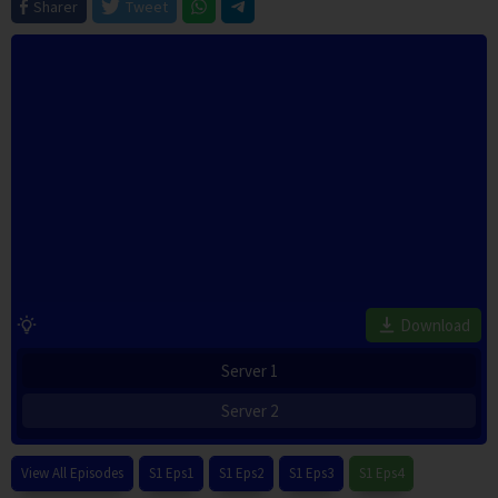
Sharer
Tweet
Download
Server 1
Server 2
View All Episodes
S1 Eps1
S1 Eps2
S1 Eps3
S1 Eps4