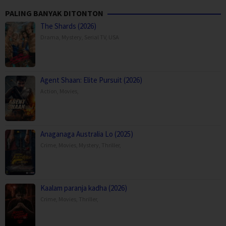
PALING BANYAK DITONTON
The Shards (2026)
Drama
,
Mystery
,
Serial TV
,
USA
Agent Shaan: Elite Pursuit (2026)
Action
,
Movies
,
Anaganaga Australia Lo (2025)
Crime
,
Movies
,
Mystery
,
Thriller
,
Kaalam paranja kadha (2026)
Crime
,
Movies
,
Thriller
,