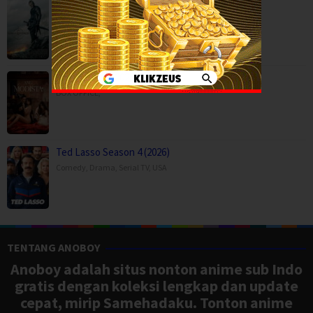
Son of Revenge – The Story of Kalevala (…
Action
,
Drama
,
Movies
,
Finland
Ang Modista (2026)
BOX OFFICE
,
Ted Lasso Season 4 (2026)
Comedy
,
Drama
,
Serial TV
,
USA
TENTANG ANOBOY
Anoboy adalah situs nonton anime sub Indo
gratis dengan koleksi lengkap dan update
cepat, mirip Samehadaku. Tonton anime