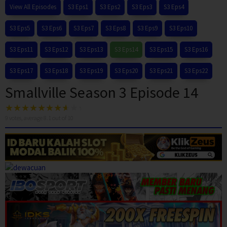
View All Episodes
S3 Eps1
S3 Eps2
S3 Eps3
S3 Eps4
S3 Eps5
S3 Eps6
S3 Eps7
S3 Eps8
S3 Eps9
S3 Eps10
S3 Eps11
S3 Eps12
S3 Eps13
S3 Eps14
S3 Eps15
S3 Eps16
S3 Eps17
S3 Eps18
S3 Eps19
S3 Eps20
S3 Eps21
S3 Eps22
Smallville Season 3 Episode 14
9
votes, average
8.1
out of 10