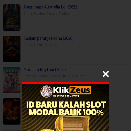
Anaganaga Australia Lo (2025)
Crime
,
Movies
,
Mystery
,
Thriller
,
Kaalam paranja kadha (2026)
Crime
,
Movies
,
Thriller
,
Mor Lam Rhythm (2026)
Comedy
,
Drama
,
Movies
,
Music
,
Thailand
Paithalattam (2026)
Crime
,
Movies
,
Thriller
,