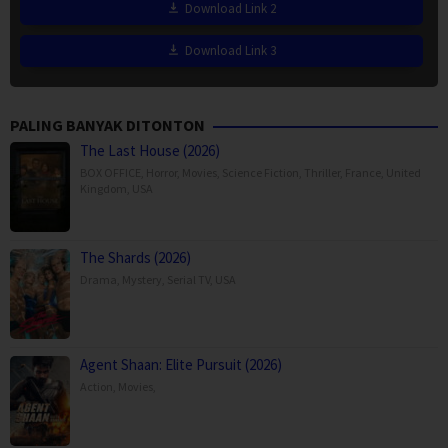
Download Link 2
Download Link 3
PALING BANYAK DITONTON
The Last House (2026)
BOX OFFICE
,
Horror
,
Movies
,
Science Fiction
,
Thriller
,
France
,
United
Kingdom
,
USA
The Shards (2026)
Drama
,
Mystery
,
Serial TV
,
USA
Agent Shaan: Elite Pursuit (2026)
Action
,
Movies
,