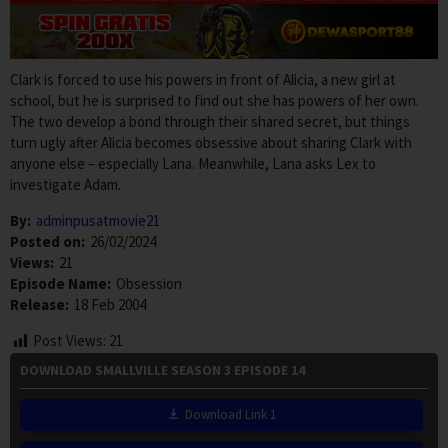
Clark is forced to use his powers in front of Alicia, a new girl at
school, but he is surprised to find out she has powers of her own.
The two develop a bond through their shared secret, but things
turn ugly after Alicia becomes obsessive about sharing Clark with
anyone else – especially Lana. Meanwhile, Lana asks Lex to
investigate Adam.
By:
adminpusatmovie21
Posted on:
26/02/2024
Views:
21
Episode Name:
Obsession
Release:
18 Feb 2004
Post Views:
21
DOWNLOAD SMALLVILLE SEASON 3 EPISODE 14
Download Link 1